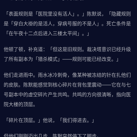
「表面规则是「医院里没有活人」。」陈默说，「隐藏规则
是「穿白大褂的是活人，穿病号服的不是人」。死亡条件是
「在午夜十二点后进入三楼太平间」。」
他顿了顿，补充道：「但这是旧规则。裁决塔意识已经升级
了所有副本为「猎杀模式」——规则可能已经改变。」
他们走进雨中。雨水冰冷刺骨，像某种被冻结的针在扎他们
的皮肤。陈默能感觉到核心碎片在背包里震动——它在与七
号副本中的虚空碎片产生共鸣。共鸣的方向很清晰，指向医
院大楼的顶层。
「碎片在顶层。」他说，「我们得进去。」
但他们刚刚迈出几步，陈默突然停下了脚步。