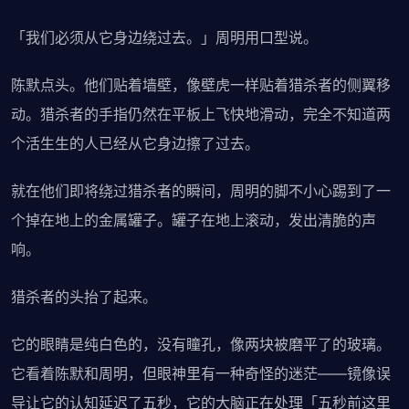
「我们必须从它身边绕过去。」周明用口型说。
陈默点头。他们贴着墙壁，像壁虎一样贴着猎杀者的侧翼移
动。猎杀者的手指仍然在平板上飞快地滑动，完全不知道两
个活生生的人已经从它身边擦了过去。
就在他们即将绕过猎杀者的瞬间，周明的脚不小心踢到了一
个掉在地上的金属罐子。罐子在地上滚动，发出清脆的声
响。
猎杀者的头抬了起来。
它的眼睛是纯白色的，没有瞳孔，像两块被磨平了的玻璃。
它看着陈默和周明，但眼神里有一种奇怪的迷茫——镜像误
导让它的认知延迟了五秒，它的大脑正在处理「五秒前这里