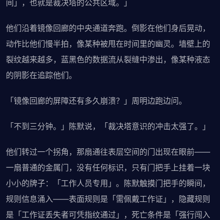
间」，也就是裁决塔的公共区域。」
他们沿着镜像回廊的中央通道奔跑。倒影在他们身后晃动，
动作比他们慢半拍，像某种被甩在时间里的幽灵。墙壁上的
裂纹越来越多，蓝黑色的数据流从裂缝中渗出，像某种液态
的阴影在追踪他们。
「镜像回廊的屏障还有多久崩溃？」周明边跑边问。
「不到三分钟。」陈默说，「裁决塔意识的冲击太强了。」
他们转过一个拐角，那扇通往表层空间的门出现在眼前——
一扇普通的金属门，没有任何标识，只有门把手上挂着一块
小小的牌子：「工作人员专用」。陈默触摸门把手的瞬间，
规则信息涌入——表面规则是「需佩戴工作证」，隐藏规则
是「工作证丢失者可凭指纹通过」，死亡条件是「强行闯入