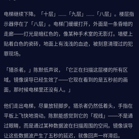
电梯继续下降。「十层」……「九层」……「八层」。楼层指
示器停在了「八层」。电梯门缓缓打开，外面是一条昏暗的
走廊——灯光是暗红色的，像某种手术室的无影灯。墙壁上
贴着白色的瓷砖，地面上有浅浅的血迹，被刻意清理过的犯
罪现场。
「猎杀者。」陈默低声说，「它正在扫描这层楼的所有区
域。镜像误导已经生效了——它现在看到的是五秒前的画
面，那时候电梯里还没有人。」
他们走出电梯，尽量放轻脚步。猎杀者仍然低着头，手指在
平板上飞快地滑动。陈默能感觉到它的「视线」——不是通
过眼睛，而是通过某种数据波在扫描周围的空间。镜像误导
让这些数据波产生了五秒的延迟，就像回声一样滞后。