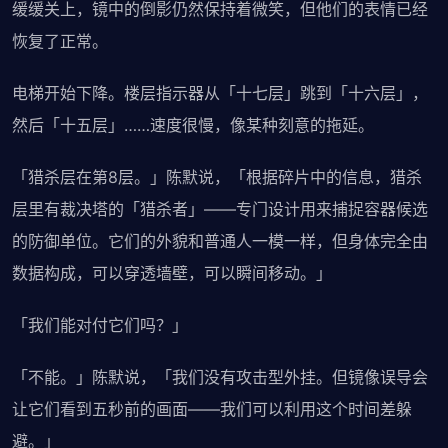
缓缓关上，镜中的倒影仍然保持着微笑，但他们的表情已经
恢复了正常。
电梯开始下降。楼层指示器从「十七层」跳到「十六层」，
然后「十五层」……速度很慢，像某种刻意的拖延。
「猎杀层在第8层。」陈默说，「根据碎片中的信息，猎杀
层里有裁决塔的「猎杀者」——专门设计用来捕捉容器候选
的防御单位。它们的外貌和普通人一模一样，但身体完全由
数据构成，可以穿透墙壁，可以瞬间移动。」
「我们能对付它们吗？」
「不能。」陈默说，「我们没有攻击型外挂。但镜像误导会
让它们看到五秒前的画面——我们可以利用这个时间差躲
避。」