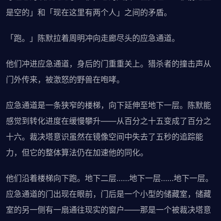
是空的」和「现在这里有两个人」之间的矛盾。
「跑。」陈默拉着周明冲向走廊尽头的应急通道。
他们冲进应急通道，身后的门重重关上。猎杀者的撞击声从
门外传来，被激怒的野兽在咆哮。
应急通道是一条狭窄的楼梯，向下延伸至地下一层。陈默能
感觉到转化进度在缓慢攀升——从百分之十五变成了百分之
十六。裁决塔意识虽然在镜像空间中失去了五秒的追踪能
力，但它的整体算法仍在加速他的同化。
他们沿着楼梯向下跑。地下二层……地下一层……地下一层。
应急通道的门出现在眼前，门后是一个小型的储藏室，储藏
室的另一侧有一扇通往现实的窗户——那是一个被裁决塔意