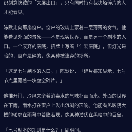
识刻意隐藏的「夹层出口」，只有同时持有裁决塔碎片的人
才能看见。
陈默走向那扇窗户。窗户的玻璃上蒙着一层薄薄的雾气，他
能看见外面的景象——不是现实世界，而是另一个副本的入
口。一个废弃的医院，招牌上写着「仁爱医院」，但灯光是
暗的，窗户是碎的，像某种被遗弃的场所。
「这是七号副本的入口。」陈默说，「碎片感知显示，七号
节点里藏着一块虚空碎片。」
他推开门，冷风夹杂着消毒水的气味扑面而来。外面的世界
在下雨，雨水打在窗户上发出沉闷的声响。他能看见医院大
楼的轮廓在雨幕中若隐若现，像某种潜伏在黑暗中的巨兽。
「七号副本的规则是什么？」周明问。