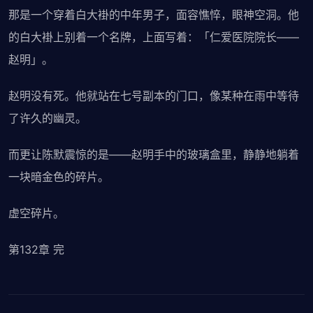
那是一个穿着白大褂的中年男子，面容憔悴，眼神空洞。他
的白大褂上别着一个名牌，上面写着：「仁爱医院院长——
赵明」。
赵明没有死。他就站在七号副本的门口，像某种在雨中等待
了许久的幽灵。
而更让陈默震惊的是——赵明手中的玻璃盒里，静静地躺着
一块暗金色的碎片。
虚空碎片。
第132章 完