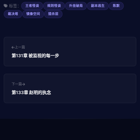
标签：
王者怪谈
规则怪谈
外挂破局
副本逃生
陈默
裁决塔
镜像空间
猎杀层
上一篇
第131章 被监视的每一步
下一篇
第133章 赵明的执念