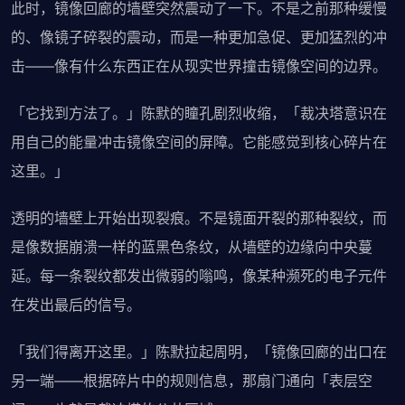
此时，镜像回廊的墙壁突然震动了一下。不是之前那种缓慢
的、像镜子碎裂的震动，而是一种更加急促、更加猛烈的冲
击——像有什么东西正在从现实世界撞击镜像空间的边界。
「它找到方法了。」陈默的瞳孔剧烈收缩，「裁决塔意识在
用自己的能量冲击镜像空间的屏障。它能感觉到核心碎片在
这里。」
透明的墙壁上开始出现裂痕。不是镜面开裂的那种裂纹，而
是像数据崩溃一样的蓝黑色条纹，从墙壁的边缘向中央蔓
延。每一条裂纹都发出微弱的嗡鸣，像某种濒死的电子元件
在发出最后的信号。
「我们得离开这里。」陈默拉起周明，「镜像回廊的出口在
另一端——根据碎片中的规则信息，那扇门通向「表层空