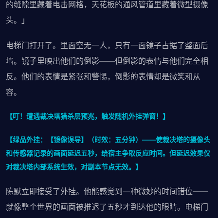
的缝隙里藏着电击网格，天花板的通风管道里藏着微型摄像
头。」
电梯门打开了。里面空无一人，只有一面镜子占据了整面后
墙。镜子里映出他们的倒影——但倒影的表情与他们完全相
反。他们的表情是紧张和警惕，倒影的表情却是微笑和从
容。
【叮！遭遇裁决塔猎杀层预兆，触发随机外挂弹窗！】
【绿品外挂：【镜像误导】（时效：五分钟）——使裁决塔的摄像头
和传感器记录的画面延迟五秒，给宿主争取反应时间。但延迟效果仅
对裁决塔内部系统生效，对副本节点无效。】
陈默立即接受了外挂。他能感觉到一种微妙的时间错位——
就像整个世界的画面被推迟了五秒才到达他的眼睛。电梯门