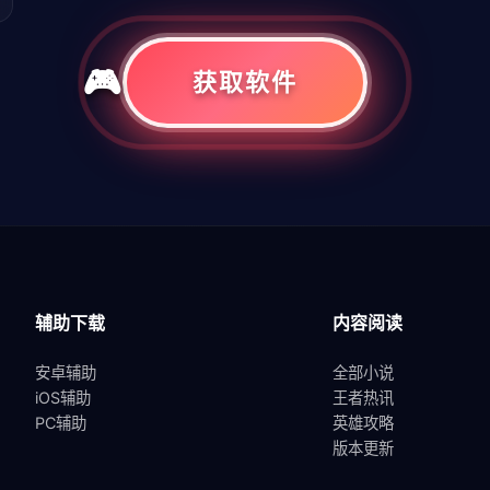
获取软件
共
1
页
1
条
辅助下载
内容阅读
安卓辅助
全部小说
iOS辅助
王者热讯
PC辅助
英雄攻略
版本更新