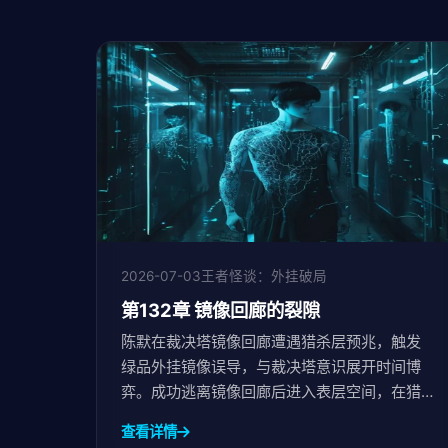
2026-07-03
王者怪谈：外挂破局
第132章 镜像回廊的裂隙
陈默在裁决塔镜像回廊遭遇猎杀层预兆，触发
绿品外挂镜像误导，与裁决塔意识展开时间博
弈。成功逃离镜像回廊后进入表层空间，在猎
杀层利用五秒延迟躲避追捕，抵达七号副本入
查看详情
口。赵明在雨中现身，手持虚空碎片等待陈默...