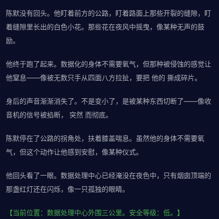
陈默没有回头。他盯着前方的公路，盯着路面上那些开裂的缝隙，盯
着缝隙里长出的白色小花。那些花在夜风中摇曳，像某种无声的鼓
励。
他终于跑了起来。数据化的身体不需要氧气，但那种被侵蚀的感觉让
他窒息——像被无数只手从四面八方拉扯，要把 他的 撕成碎片。
身后的声音渐渐消失了。不是变小了，是被某种东西切断了——像收
音机的信号被掐断， 突然 而彻底。
陈默停在了公路的拐角处，扶着膝盖喘息。虽然他的身体不需要氧
气，但这个动作让他感到安慰，像某种仪式。
他回头看了一眼。数据处理中心已经淹没在夜色中，只有烟囱顶端的
那盏红灯还在闪烁，像一只孤独的眼睛。
【当前位置：数据处理中心外围三公里。安全等级：低。】