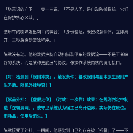
「塔意识的守卫。」零一三说，「不是人类，是自动防御系统。它们
在保护核心区域。」
装甲车的喇叭发出刺耳的噪音：「身份验证。未授权意识体，立即离
开。三秒后启动清除程序。」
陈默没有动。他的数据护腕自动扫描装甲车的数据流——不是王者峡
谷的系统，而是某种更底层的协议，像操作系统内核的调用接口。
【叮！检测到「规则冲突」。触发条件：篡改规则与副本原生规则产
生矛盾。随机外挂弹窗！】
【紫品外挂：【虚假走位】（时效：一次性）效果：在规则判定中制
造「逻辑漏洞」，使守卫系统认为宿主已离开边界，实际仍在原位。
消耗品，使用后消失。】
陈默接受了外挂。一瞬间，他感觉到自己的存在被「折叠」了——不