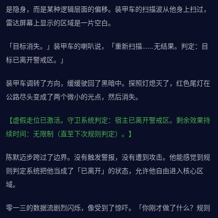
是隐身，而是某种逻辑层面的偏移。装甲车的扫描波从他身上扫过，
雷达屏幕上显示的区域是一片空白。
「目标消失。」装甲车的喇叭说，「重新扫描……无结果。判定：目
标已离开警戒区。」
装甲车调转了方向，缓缓驶回了黑暗中。探照灯熄灭了，红色尾灯在
公路尽头变成了两个微小的光点，然后消失。
【虚假走位已激活。守卫系统判定：宿主已离开警戒区。剩余效果持
续时间：无限制（直至下次规则判定）。】
陈默迈步跨过了边界。没有触发警报，没有遭到攻击。他能感觉到规
则判定系统把他当成了「已离开」的状态，允许他自由进入核心区
域。
零一三的数据流剧烈闪烁，像受到了惊吓。「你刚才做了什么？规则