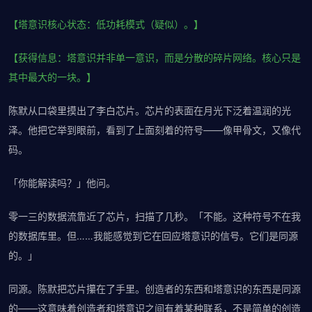
【塔意识核心状态：低功耗模式（疑似）。】
【获得信息：塔意识并非单一意识，而是分散的碎片网络。核心只是
其中最大的一块。】
陈默从口袋里摸出了李白芯片。芯片的表面在月光下泛着温润的光
泽。他把它举到眼前，看到了上面刻着的符号——像甲骨文，又像代
码。
「你能解读吗？」他问。
零一三的数据流靠近了芯片，扫描了几秒。「不能。这种符号不在我
的数据库里。但……我能感觉到它在回应塔意识的信号。它们是同源
的。」
同源。陈默把芯片攥在了手里。创造者的东西和塔意识的东西是同源
的——这意味着创造者和塔意识之间有着某种联系，不是简单的创造