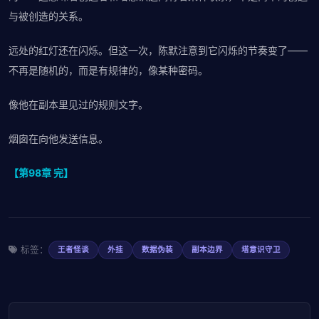
与被创造的关系。
远处的红灯还在闪烁。但这一次，陈默注意到它闪烁的节奏变了——
不再是随机的，而是有规律的，像某种密码。
像他在副本里见过的规则文字。
烟囱在向他发送信息。
【第98章 完】
标签：
王者怪谈
外挂
数据伪装
副本边界
塔意识守卫