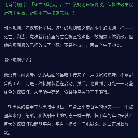
【当前规则：「死亡即淘汰」。注：该规则已被篡改，但篡改效果仅
对宿主生效，对副本原生规则无效。】
副本规则。陈默皱起了眉。这里的规则和之前副本里的规则一样——
死亡即淘汰，意味着在这里死亡会被直接踢出，数据意识体消散。但
他的规则篡改已经改成了「死亡不是终点」，两者产生了冲突。
哪个规则优先？
他没有时间思考。边界后面的黑暗中传来了一声低沉的咆哮，不是野
兽的叫声，而是某种机械装置在启动。然后，他看到了灯光——两盏
红色的探照灯，从黑暗中亮起，像某种巨兽睁开了眼睛。
一辆黑色的装甲车从黑暗中驶出，车身上印着白色的标志——一个被
圈起来的三角形，和发射器上的标志一模一样。装甲车的车顶安装着
巨大的探照灯和武器平台，平台上摆着一门电磁炮，炮口正对着陈
默。