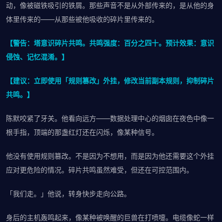
动，像被磁铁吸引的铁屑。那些声音不是从外部传来的，是从他的身
体里传来的——从那些被他吸收的碎片里传来的。
【警告：塔意识碎片共鸣。共鸣强度：百分之四十。预计效果：意识
侵蚀、记忆混淆。】
【建议：立即使用「规则篡改」外挂，修改当前副本规则，抑制碎片
共鸣。】
陈默咬紧了牙关。他看向远方——数据处理中心的烟囱在夜色中像一
根手指，顶端的那盏红灯还在闪烁，像某种信号。
他没有使用规则篡改。不是因为不想用，而是因为他还需要这个外挂
应对更危险的情况。碎片共鸣虽然难受，但还在可控范围内。
「我们走。」他说，转身快步走向公路。
身后的主机轰鸣起来，像某种被唤醒的巨兽在打喷嚏。电缆像蛇一样