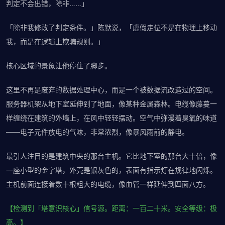
判定不会出错，除非……」
「除非我修改了判定条件。」陈默说，「虚假走位不是在物理上移动
我，而是在逻辑上欺骗规则。」
核心区域的景象让他停住了脚步。
这里不再是废弃的数据处理中心，而是一个被数据流改造过的空间。
服务器机架从地下室延伸到了地面，像某种金属森林。电缆像藤蔓一
样缠绕在建筑的外墙上，在风中轻轻摆动。空气中弥漫着臭氧的味道
——电子元件放电的气味，非常浓烈，像暴风雨前的静电。
最引人注目的是建筑中央的那台主机。它比地下室的那台大十倍，像
一座小型的金字塔，外壳是银灰色的，表面有指示灯在规律地闪烁。
主机前面连接着数十根粗大的电缆，像血管一样延伸到四面八方。
【检测到「塔意识核心」信号源。距离：一百二十米。安全等级：极
高。】