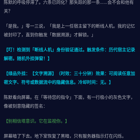
陈默的呼吸停滞了。六条已同化？那失踪的那一条……会不会和他有
关？
「是我。」零一三说，「我是上一任宿主留下的断线人机。我的记忆
被封印了，直到你触发「数据溯源」才解锁。」
【叮！检测到「断线人机」身份验证通过。触发条件：历代宿主记录
解密。随机外挂弹窗！】
【绿品外挂：【文字溯源】（时效：三十分钟）效果：可阅读任意加
密文字、符号或数据流中的隐藏信息。冷却时间：无。】
陈默看向屏幕。在「等待您的指令」下面，有一行极小的灰色文字，
像被刻意隐藏的签名：
【别相信塔意识。它在监视你。】
屏幕暗了下去。地下室恢复了黑暗，只有服务器指示灯在闪烁。