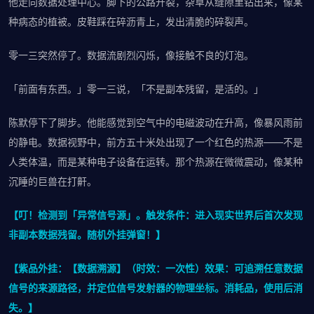
他走向数据处理中心。脚下的公路开裂，杂草从缝隙里钻出来，像某
种病态的植被。皮鞋踩在碎沥青上，发出清脆的碎裂声。
零一三突然停了。数据流剧烈闪烁，像接触不良的灯泡。
「前面有东西。」零一三说，「不是副本残留，是活的。」
陈默停下了脚步。他能感觉到空气中的电磁波动在升高，像暴风雨前
的静电。数据视野中，前方五十米处出现了一个红色的热源——不是
人类体温，而是某种电子设备在运转。那个热源在微微震动，像某种
沉睡的巨兽在打鼾。
【叮！检测到「异常信号源」。触发条件：进入现实世界后首次发现
非副本数据残留。随机外挂弹窗！】
【紫品外挂：【数据溯源】（时效：一次性）效果：可追溯任意数据
信号的来源路径，并定位信号发射器的物理坐标。消耗品，使用后消
失。】