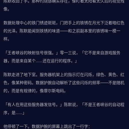
陈默收回了手。那种灼烧感确实存在，像盯着太阳看太久后的视觉残
像。
数据处理中心的铁门锈迹斑斑，门把手上的铁锈在月光下泛着暗红色
的光泽。陈默能闻到铁锈的味道——和之前副本里的铁锈味一模一
样。
「王者峡谷的映射信号很强。」零一三说，「它不是来自游戏服务
器，而是来自某个……还在运行的程序。」
陈默走进了地下室。服务器机架上的指示灯在闪烁，绿色、黄色、红
色，像某种密码。数据护腕自动解析了这些闪烁的频率——不是随机
的，而是有规律的，像摩尔斯电码。
「有人在用这些服务器发信号。」陈默说，「不是王者峡谷的自动程
序，是……」
他停顿了一下。数据护腕的屏幕上跳出了一行字：