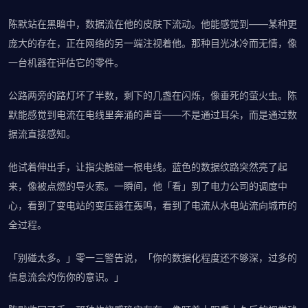
陈默站在黑暗中，数据流在他的皮肤下流动。他能感觉到——某种更
庞大的存在，正在网络的另一端注视着他。那种目光冰冷而无情，像
一台机器在评估它的零件。
公路两旁的路灯坏了半数，剩下的几盏在闪烁，像垂死的萤火虫。陈
默能感觉到电流在电线里奔涌的声音——不是通过耳朵，而是通过数
据流直接感知。
他试着伸出手，让指尖触碰一根电线。蓝色的数据纹路突然亮了起
来，像被点燃的导火索。一瞬间，他「看」到了电力公司的调度中
心，看到了变电站的变压器在轰鸣，看到了电流从水电站流向城市的
全过程。
「别碰太多。」零一三警告说，「你的数据化程度还不够深，过多的
信息流会灼伤你的意识。」