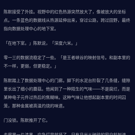
陈默接受了外挂。视野中的红色热源突然放大了，像被放大的坐标
点。一条蓝色的数据线从热源延伸出来，穿过公路，跨过田野，最终
指向数据处理中心的地下室。
「在地下室。」陈默说，「深度六米。」
零一三的数据流稳定了一些。「是王者峡谷的映射信号。和副本里的
不一样，更弱，但更稳定。」
陈默踏上了数据处理中心的门廊。脚下的水泥台阶裂了几条缝，缝隙
里长出了细小的蘑菇。他闻到了一种陌生的气味——不是腐烂，而是
某种电子元件过热后的焦糊味。这种气味让他想起副本里的时间囚
笼，那种金属被高温灼烧的味道。
门没锁。陈默推开了它。
走廊里一片漆黑。应急灯早就坏了，只有月光从破碎的窗户斜射进