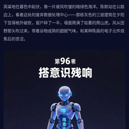
高粱地在暮色中起伏，像一片被风吹皱的暗绿色海洋。陈默站在公路
边上，看着远处的废弃数据处理中心——那栋灰色的三层建筑在夕阳
下显得格外破败，窗户碎了一半，墙面爬满了枯萎的爬山虎。风从田
野那头吹过来，带着谷物成熟的甜腻气味，和某种陈腐的电子元件烧
焦后的苦涩。