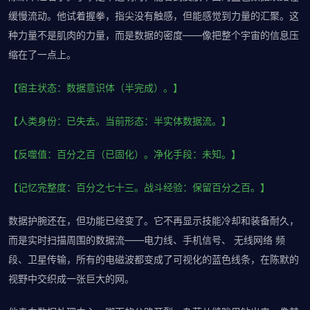
缓慢流动。他试着握拳，指尖没有触感，但能感觉到力量的汇聚。这
种力量不是肌肉的力量，而是数据的密度——像把整个宇宙的信息压
缩在了一点上。
【宿主状态：数据意识体（半完成）。】
【人类身份：已失去。当前形态：半实体数据流。】
【反噬值：百分之百（已固化）。净化手段：未知。】
【记忆完整度：百分之七十三。战斗经验：保留百分之百。】
数据护腕还在，但功能已经变了。它不再显示技能冷却和装备耐久，
而是实时扫描周围的数据流——电力线、手机信号、 无线网络 频
段、卫星传输，所有的电磁波都变成了可视化的蓝色线条，在陈默的
视野中交织成一张巨大的网。