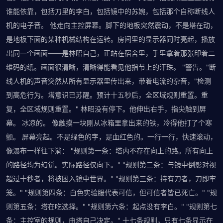
谁能依靠，包括刀里的李白，包括镜中的苏婉，包括那个自称断线人
机的电子音。 他走向主控屏幕。脚下的地板突然震动，不是塔在动，
是地板下面的某种机械结构在运转。房间里的显示器同时亮起，播放
出同一个画面——是林昭自己，正站在宿舍里，手里拿着那张印着二
维码的纸。画面很清晰，清晰得能看见他指节上的汗珠。 "警告。"断
线人机的声音突然从所有显示器里传出来，带着电流的杂音，"检测
到高危行为。塔意识已苏醒。预计十五秒后，全区域规则重置。重
复，全区域规则重置。" 林昭没有停下。他伸出右手，指尖触到屏
幕。 冰凉的。 像触摸一块刚从冰箱里拿出来的铁，冷得他打了个寒
颤。 屏幕亮起。不是绿色的字，是血红色的。一行一行，快速滚动，
像瀑布一样往下淌： "规则第一条：塔内不存在向上的路。所有向上
的路径均为幻觉。实际路径仅向下。" "规则第二条：与镜中倒影对视
超过十秒者，将被困入镜中世界。" "规则第三条：持有刀者，刀即牢
笼。" "规则第四条：白色实验服代表可信，但可信者皆已死亡。" "规
则第五条：塔在吃选择。" "规则第六条：起点没有李白。" "规则第七
条：主控室的规则，由塔自己决定。" 十七条规则，只有七条显示在