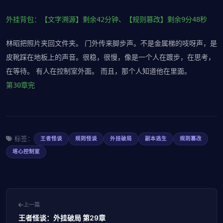
外挂背包：【文字溯源】剩余42分钟、【规则篡改】剩余9分48秒
林昭把照片夹回文件夹。 门外传来脚步声。不是金属梯的吱呀声，是
皮靴踩在地板上的声音。很稳，很慢，像是一个人在踱步，在思考，
在等待。 有人在控制室外面。 而且，那个人知道他在里面。
第30章完
标签：
王者怪谈
规则怪谈
外挂破局
副本逃生
规则篡改
塔心控制室
上一篇
王者怪谈：外挂破局 第29章