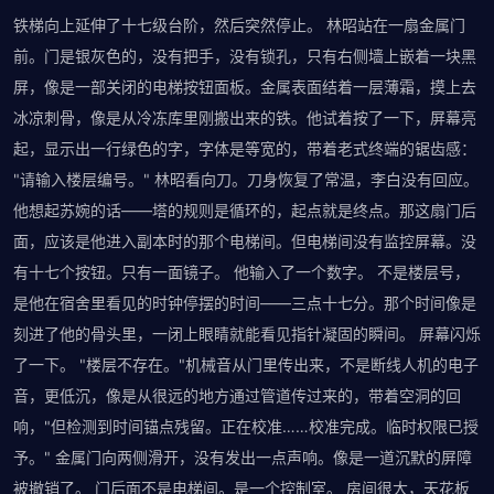
铁梯向上延伸了十七级台阶，然后突然停止。 林昭站在一扇金属门
前。门是银灰色的，没有把手，没有锁孔，只有右侧墙上嵌着一块黑
屏，像是一部关闭的电梯按钮面板。金属表面结着一层薄霜，摸上去
冰凉刺骨，像是从冷冻库里刚搬出来的铁。他试着按了一下，屏幕亮
起，显示出一行绿色的字，字体是等宽的，带着老式终端的锯齿感：
"请输入楼层编号。" 林昭看向刀。刀身恢复了常温，李白没有回应。
他想起苏婉的话——塔的规则是循环的，起点就是终点。那这扇门后
面，应该是他进入副本时的那个电梯间。但电梯间没有监控屏幕。没
有十七个按钮。只有一面镜子。 他输入了一个数字。 不是楼层号，
是他在宿舍里看见的时钟停摆的时间——三点十七分。那个时间像是
刻进了他的骨头里，一闭上眼睛就能看见指针凝固的瞬间。 屏幕闪烁
了一下。 "楼层不存在。"机械音从门里传出来，不是断线人机的电子
音，更低沉，像是从很远的地方通过管道传过来的，带着空洞的回
响，"但检测到时间锚点残留。正在校准……校准完成。临时权限已授
予。" 金属门向两侧滑开，没有发出一点声响。像是一道沉默的屏障
被撤销了。 门后面不是电梯间。是一个控制室。 房间很大，天花板