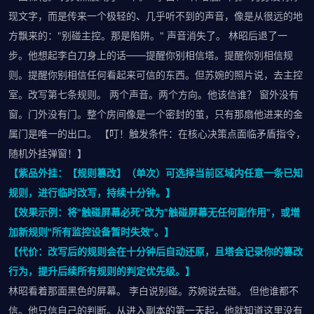
现文字，而是传来一个极轻的、几乎听不到的声音，像是从很远的地
方飘来的："别碰主控。那是陷阱。" 声音消失了。 林昭后退了一
步。他想起李白刀身上的话——提醒你别相信塔。提醒你别相信规
则。提醒你别相信任何看起来可信的东西。但苏婉的照片说，去主控
室。改写第七条规则。 两个声音。两个方向。他该信谁？ 窗外没有
窗。门外没有门。整个房间像是一个密封的茧，只有那扇他进来的金
属门是唯一的出口。 【叮！触发条件：在核心决策点面临矛盾指令，
随机外挂弹窗！】
【紫品外挂：【规则篡改】（单次）可选择当前区域内任意一条已知
规则，进行临时改写，持续十分钟。】
【效果示例：将"触碰屏幕必死"改为"触碰屏幕无任何副作用"，或增
加新规则"所有监控设备暂时失效"。】
【代价：改写后的规则会在十分钟后自动还原，且塔会记录你的篡改
行为，提升后续所有规则的判定优先级。】
林昭看着那面黑色的屏幕。 李白说别碰。苏婉说去碰。 但他谁都不
信。他只信自己的判断。从进入副本的第一天起，他就知道这里没有