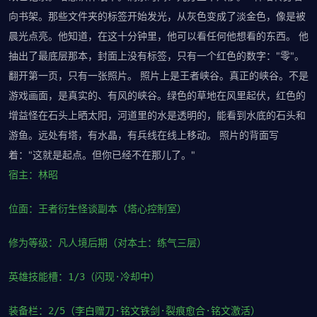
向书架。那些文件夹的标签开始发光，从灰色变成了淡金色，像是被
晨光点亮。他知道，在这十分钟里，他可以看任何他想看的东西。 他
抽出了最底层那本，封面上没有标签，只有一个红色的数字："零"。
翻开第一页，只有一张照片。 照片上是王者峡谷。真正的峡谷。不是
游戏画面，是真实的、有风的峡谷。绿色的草地在风里起伏，红色的
增益怪在石头上晒太阳，河道里的水是透明的，能看到水底的石头和
游鱼。远处有塔，有水晶，有兵线在线上移动。 照片的背面写
着："这就是起点。但你已经不在那儿了。"
宿主：林昭
位面：王者衍生怪谈副本（塔心控制室）
修为等级：凡人境后期（对本土：练气三层）
英雄技能槽：1/3（闪现·冷却中）
装备栏：2/5（李白赠刀·铭文铁剑·裂痕愈合·铭文激活）