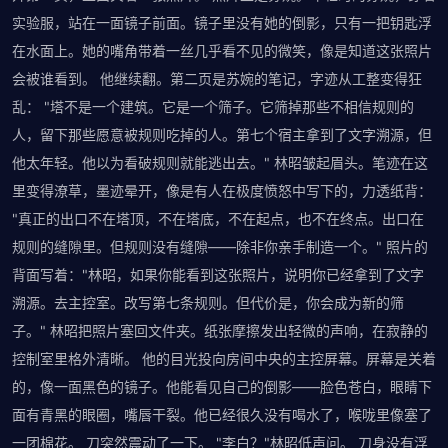
实验服，站在一面镜子前面。镜子里没有她的倒影，只有一把钥匙浮
在水面上。她的嘴角带着一丝几乎看不见的微笑，像是知道这张照片
会被谁看到。 他继续翻。第二页是苏婉的笔记，字迹从工整变得狂
乱： "塔不是一个建筑。它是一个筛子。它筛掉那些不相信规则的
人，留下那些愿意被规则吃掉的人。第七个宿主拿到了文字溯源，但
他太年轻。他以为看破规则就能逃出去。" 林昭皱起眉头。笔迹在这
里变得潦草，墨迹晕开，像是有人在极度愤怒中写下的，力透纸背：
"真正的出口不在塔顶，不在塔底，不在起点，也不在终点。出口在
规则的缝隙里。但规则没有缝隙——除非你亲手制造一个。" 照片的
背面写着："林昭，如果你能看到这张照片，说明你已经拿到了文字
溯源。去主控室。改写第七条规则。但代价是，你会成为新的筛
子。" 林昭把照片塞回文件夹。纸张摩擦发出轻微的声响，在寂静的
控制室里格外清晰。 他的目光投向房间中央的主控屏幕。屏幕是关着
的，像一面黑色的镜子。他能看见自己的倒影——脸色苍白，眼睛下
面有青黑的眼圈，嘴唇干裂。他已经很久没有喝水了，喉咙里像塞了
一团棉花。 刀突然震动了一下。 "李白？"林昭低声问。 刀身没有浮