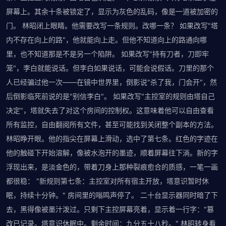
屏幕上。其余十条被锁定了，显示为灰色的乱码，像是一道被加密的
门。 林昭闭上眼睛。他需要改写一条规则。改哪一条？ 如果改写"塔
内不存在向上的路"，他就能向上走。但他不知道向上的路通向哪
里，也不知道那是不是另一个陷阱。 如果改写"持有刀者，刀即牢
笼"，李白就能说话。但李白如果说话，可能会说假话。刀里的那个
人已经骗过他一次——在镜中世界里，倒影说"杀了我，门会开"，然
后倒影临死前说的是"别信李白"。 如果改写"主控室的规则由塔自己
决定"，塔就失去了对这个房间的控制权。这意味着他可以自由查看
所有监控，自由翻阅所有文件，甚至可能找到关闭整个副本的方法。
林昭睁开眼。他的指尖在屏幕上滑动，选中了第七条。红色的字迹在
他的触碰下开始溶解，像被水泡开的墨迹，顺着屏幕往下淌。新的字
浮现出来，是淡金色的，带着刀身上那种裂痕愈合的质感，一笔一画
都很稳： "新规则第七条：主控室对所有宿主开放，塔意识暂时休
眠，持续十分钟。" 房间里的嗡鸣声停了。 二十台显示器同时暗了下
去，黑得像被墨汁泼过。只剩下主控屏幕亮着，显示着一行字："篡
改已记录。塔意识休眠中。剩余时间：九分五十八秒。" 林昭转身看