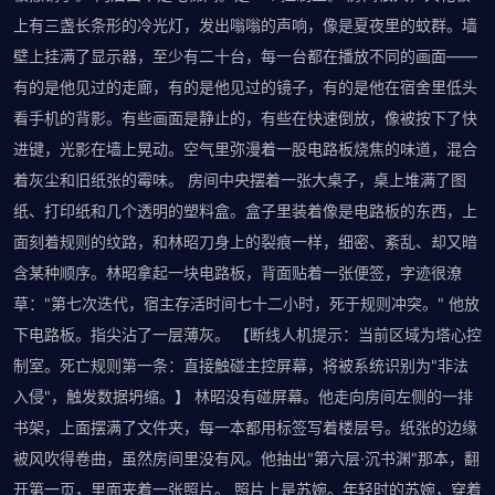
上有三盏长条形的冷光灯，发出嗡嗡的声响，像是夏夜里的蚊群。墙
壁上挂满了显示器，至少有二十台，每一台都在播放不同的画面——
有的是他见过的走廊，有的是他见过的镜子，有的是他在宿舍里低头
看手机的背影。有些画面是静止的，有些在快速倒放，像被按下了快
进键，光影在墙上晃动。空气里弥漫着一股电路板烧焦的味道，混合
着灰尘和旧纸张的霉味。 房间中央摆着一张大桌子，桌上堆满了图
纸、打印纸和几个透明的塑料盒。盒子里装着像是电路板的东西，上
面刻着规则的纹路，和林昭刀身上的裂痕一样，细密、紊乱、却又暗
含某种顺序。林昭拿起一块电路板，背面贴着一张便签，字迹很潦
草："第七次迭代，宿主存活时间七十二小时，死于规则冲突。" 他放
下电路板。指尖沾了一层薄灰。 【断线人机提示：当前区域为塔心控
制室。死亡规则第一条：直接触碰主控屏幕，将被系统识别为"非法
入侵"，触发数据坍缩。】 林昭没有碰屏幕。他走向房间左侧的一排
书架，上面摆满了文件夹，每一本都用标签写着楼层号。纸张的边缘
被风吹得卷曲，虽然房间里没有风。他抽出"第六层·沉书渊"那本，翻
开第一页，里面夹着一张照片。 照片上是苏婉。年轻时的苏婉，穿着