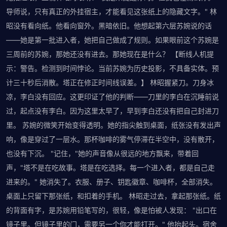
导师说，只有真正的外挂宿主，才能看见这张纸上的隐藏文字。" 林
昭没有看向纸。他看向窗外。黑暗依旧。他想起第六层苏婉说的话
——她是第一批进入者，她把自己做成了规则。如果眼前这个苏婉是
三周前的苏婉，那她还没有进去。那她现在是什么？ 【断线人机提
示：警告。检测到时间悖论。当前苏婉为历史投影，不具备实体。预
计三十秒后消散。塔正在修正时间线误差。】 林昭握紧刀。刀身冰
凉，李白没有回应。这更印证了他的判断——刀里的李白在沉睡前说
过，起点没有李白。因为这里太早了，早到李白还没有把自己封进刀
里。 苏婉的微笑开始变得透明。她的指尖触到桌面，纸张没有发出声
响，像是穿过了一层水。那杯咖啡的雾气停滞在半空中，没有散开，
也没有下沉。 "记住，"她的声音像从很远的地方飘来，带着回
声，"塔不是在吃故事。塔是在吃选择。每一个进入者，都是自己走
进来的。" 她消失了。衣服、册子、钥匙徽章、咖啡杯，全部消失。
桌面上只留下那张纸，和扣着的手机。 林昭走过去，拿起那张纸。纸
的背面有字，是苏婉用铅笔写的，很轻，像是怕被人发现： "出口在
镜子里。但镜子里的门，需要另一个你才能打开。" 他抬起头。宿舍