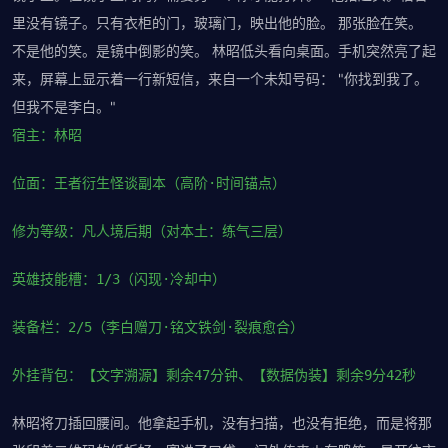
里没有镜子。只有衣柜的门，玻璃门，映出他的脸。 那张脸在笑。
不是他的笑。是镜中倒影的笑。 林昭低头看向桌面。手机突然亮了起
来，屏幕上显示着一行新短信，来自一个未知号码： "你找到我了。
但我不是李白。"
宿主：林昭
位面：王者衍生怪谈副本（高阶·时间锚点）
修为等级：凡人境后期（对本土：练气三层）
英雄技能槽：1/3（闪现·冷却中）
装备栏：2/5（李白赠刀·铭文铁剑·裂痕愈合）
外挂背包：【文字溯源】剩余47分钟、【数据伪装】剩余9分42秒
林昭将刀插回腰间。他拿起手机，没有扫描，也没有拒绝，而是将那