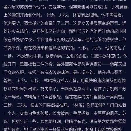
第六层的苏婉告诉他的，刀是牢笼，但牢笼也可以变成门。 手机屏幕
上的通知开始倒计时。 十秒。 九秒。 林昭闭上眼睛。他不需要看，
他需要听。宿舍楼外的夜枭叫了三声，这是夏天凌晨两点的声音。远
处的火车鸣笛，是开往市区的方向，那种低沉的汽笛声让他想起小时
候在外婆家过夜，半夜醒来听见的运煤火车。他的心脏跳得很快，但
节奏平稳，像在模仿某种他熟悉的节拍。 七秒。 六秒。 他向前迈了
一步。 不是走向手机，是走向桌子左侧的衣柜。门把手是冰凉的。他
拉开门，里面挂着三件外套，最外面那件是灰色连帽衫——他那天出
门穿的衣服。衣领上有洗衣液的味道，是柠檬味的，他在超市买了一
整瓶。 五秒。 四秒。 林昭将刀插入刀鞘，用最快的速度将灰色连帽
衫从衣柜里扯出来，扔向桌子。布料落在桌面上，遮住了手机的三分
之一屏幕。布料落下的声音很轻，但在寂静的房间里像是一声闷雷。
三秒。 二秒。 宿舍的门突然被推开。 "林昭？你还没睡？" 门口站着
一个人。穿着白色实验服，长发披肩，手里捧着一本厚厚的册子。苏
婉。但更年轻一些，脸色更红润，眼睛里有光，没有第六层那种雾蒙
蒙的疲惫。她手里还拿着一杯冒热气的咖啡，杯身上印着学校的校