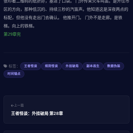
张印着二维码的纸折好，塞进了口袋。 门外传来火车鸣笛。是开往市
区的方向，那种低沉的、持续三秒的汽笛声。他知道这是深夜两点的
标配，但他没有走出门去确认。 他推开门。 门外不是走廊。是铁
梯。向上的铁梯。
第29章完
标签：
王者怪谈
规则怪谈
外挂破局
副本逃生
数据伪装
时间锚点
上一篇
王者怪谈：外挂破局 第28章