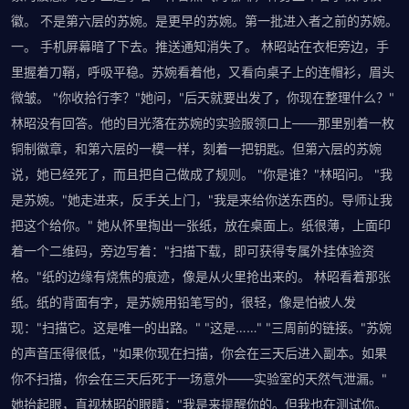
徽。 不是第六层的苏婉。是更早的苏婉。第一批进入者之前的苏婉。
一。 手机屏幕暗了下去。推送通知消失了。 林昭站在衣柜旁边，手
里握着刀鞘，呼吸平稳。苏婉看着他，又看向桌子上的连帽衫，眉头
微皱。 "你收拾行李？"她问，"后天就要出发了，你现在整理什么？"
林昭没有回答。他的目光落在苏婉的实验服领口上——那里别着一枚
铜制徽章，和第六层的一模一样，刻着一把钥匙。但第六层的苏婉
说，她已经死了，而且把自己做成了规则。 "你是谁？"林昭问。 "我
是苏婉。"她走进来，反手关上门，"我是来给你送东西的。导师让我
把这个给你。" 她从怀里掏出一张纸，放在桌面上。纸很薄，上面印
着一个二维码，旁边写着："扫描下载，即可获得专属外挂体验资
格。"纸的边缘有烧焦的痕迹，像是从火里抢出来的。 林昭看着那张
纸。纸的背面有字，是苏婉用铅笔写的，很轻，像是怕被人发
现："扫描它。这是唯一的出路。" "这是……" "三周前的链接。"苏婉
的声音压得很低，"如果你现在扫描，你会在三天后进入副本。如果
你不扫描，你会在三天后死于一场意外——实验室的天然气泄漏。"
她抬起眼，直视林昭的眼睛："我是来提醒你的。但我也在测试你。