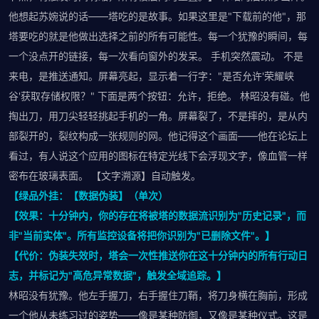
他想起苏婉说的话——塔吃的是故事。如果这里是"下载前的他"，那
塔要吃的就是他做出选择之前的所有可能性。每一个犹豫的瞬间，每
一个没点开的链接，每一次看向窗外的发呆。 手机突然震动。 不是
来电，是推送通知。屏幕亮起，显示着一行字："是否允许'荣耀峡
谷'获取存储权限？" 下面是两个按钮：允许，拒绝。 林昭没有碰。他
掏出刀，用刀尖轻轻挑起手机的一角。屏幕裂了，不是摔的，是从内
部裂开的，裂纹构成一张规则的网。他记得这个画面——他在论坛上
看过，有人说这个应用的图标在特定光线下会浮现文字，像血管一样
密布在玻璃表面。 【文字溯源】自动触发。
【绿品外挂：【数据伪装】（单次）
【效果：十分钟内，你的存在将被塔的数据流识别为"历史记录"，而
非"当前实体"。所有监控设备将把你识别为"已删除文件"。】
【代价：伪装失效时，塔会一次性推送你在这十分钟内的所有行动日
志，并标记为"高危异常数据"，触发全域追踪。】
林昭没有犹豫。他左手握刀，右手握住刀鞘，将刀身横在胸前，形成
一个他从未练习过的姿势——像是某种防御，又像是某种仪式。这是