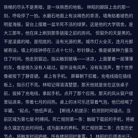
铁梯的尽头不是黑暗，是一块熟悉的地板。 林昭的脚踩上去的那一
刻，呼吸停了一拍。水磨石地面上有淡褐色的茶渍，墙角贴着褪色的
明星海报，窗台上摆着一盆半死不活的绿萝。这是他的大学宿舍。是
大三那年，他在床上刷到那条链接之前的房间。 但窗外的天是黑的。
不是凌晨的暗，是彻底的、没有光源的黑。城市灯火全灭，连月光都
被吞没。墙上的挂钟停在三点十七分，秒针静止，像是被某种力量冻
住了时间。他走到窗边，指尖触到玻璃——冰凉，上面蒙着一层薄薄
的灰，像是很久没有人碰过。窗外没有风声，没有车流声，整个世界
像被按下了静音键。 桌上有手机。 屏幕朝下扣着，充电线插在插线
板上，指示灯不亮。林昭记得清清楚楚，那天他就是坐在这张桌子
前，拔掉了充电线，拿起手机，点开了那个应用。那天的风从窗户缝
里钻进来，带着七月的闷热。桌上的冰可乐还冒着气泡，他已经喝了
半罐。 "起点。"他低声说。 【断线人机提示：检测到时间锚点。当
前区域为第七层·时缚间。死亡规则第一条：触碰下载前的手机，将被
永久锚定在此时间线，成为副本的养料。死亡规则第二条：改变历史
节点，将触发时间坍缩，所有楼层同时重置。】 林昭的后颈渗出汗。