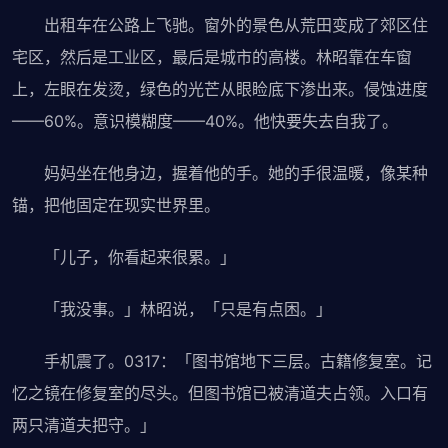
出租车在公路上飞驰。窗外的景色从荒田变成了郊区住
宅区，然后是工业区，最后是城市的高楼。林昭靠在车窗
上，左眼在发烫，绿色的光芒从眼睑底下渗出来。侵蚀进度
——60%。意识模糊度——40%。他快要失去自我了。
妈妈坐在他身边，握着他的手。她的手很温暖，像某种
锚，把他固定在现实世界里。
「儿子，你看起来很累。」
「我没事。」林昭说，「只是有点困。」
手机震了。0317：「图书馆地下三层。古籍修复室。记
忆之镜在修复室的尽头。但图书馆已被清道夫占领。入口有
两只清道夫把守。」