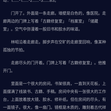
动：1……-1……-2……-3……B3。
门开了。外面是一条走廊。墙壁是白色的，像医院。走
廊两边的门牌上写着「古籍修复室」「档案室」「储藏
室」。空气中弥漫着一股旧书和胶水的味道。
林昭沿着走廊走。脚步声在空旷的走廊里回响，像某种
孤独的节拍。
走廊尽头的门开着。门牌上写着「古籍修复室」。他推
开门。
里面是一个很大的房间。书架很高，一直到天花板，上
面摆满了线装书、古籍、手稿。房间中央有一张很大的工作
台，上面放着放大镜、胶水、修补纸。但在房间的尽头，有
一面镜子。很大，像一扇门。镜框是木质的，雕刻着古代祥