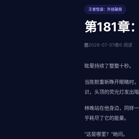
王者怪谈：外挂破局
第181
2026-07-07
5 阅读
眩晕持续了整整十秒。
当陈默重新睁开眼睛时，
识，头顶的荧光灯发出嗡
林晚站在他身边，同样一
乎耗尽了它的能量。
"这是哪里？"她问。