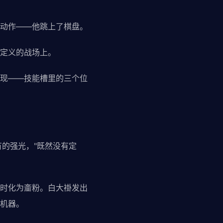
动作——他跳上了棋盘。
定义的战场上。
现——技能槽里的三个位
有的强光，"既然没有定
时化为齑粉。白大褂发出
机器。