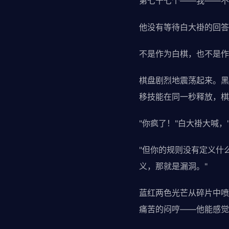
第七十七个——我——不
他没有等待白大褂的回答
不是作为白棋，也不是作
棋盘剧烈地震荡起来。黑
移技能在同一秒释放，棋
"你疯了！"白大褂大喊，
"但你的规则没有定义什
义，那就是漏洞。"
蓝红两色光芒从碎片中喷
痛苦的闷哼——他能感觉