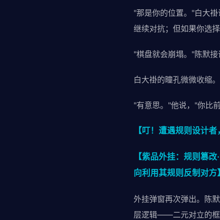
"那是你的位置。"白大
继续对抗；但如果你选择
"棋盘就会崩塌。"陈默接
白大褂的瞳孔微微收缩。
"有意思。"他说，"你比
【叮！遭遇规则设计者
【紫品外挂：规则篡改·
向利用其规则反制对方
外挂弹窗再次弹出。陈默
层逻辑——二元对立的框