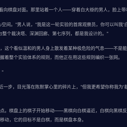
，看向棋盘对面。那里站着一个人——穿着白大褂的男人，脸上带
心空间。"男人说，"我是这一轮实验的首席观察员，你可以叫我'
因为整个裁决塔、深渊回廊、第七序列，都是我设计的。"
，这个看似温和的男人身上散发着某种极危险的气息——不是能
握着整个实验体系的规则，而他正在用这些规则编织一张网。
"
走近一步，目光落在陈默掌心里的碎片上，"但我更希望你称我为'
点。棋盘上的棋子开始移动——黑棋向白棋逼近，白棋向黑棋反
移动，它的目标不是白棋，而是棋盘本身。