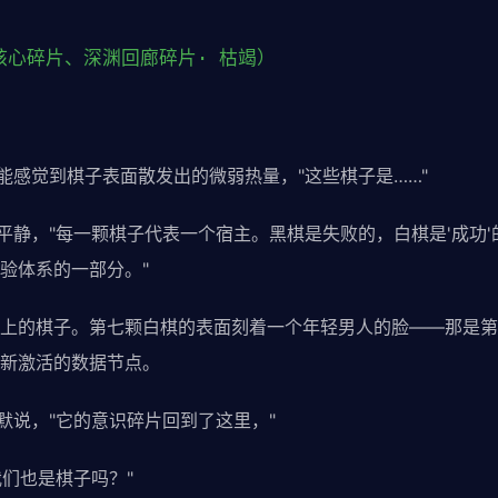
核心碎片、深渊回廊碎片· 枯竭）
，能感觉到棋子表面散发出的微弱热量，"这些棋子是……"
很平静，"每一颗棋子代表一个宿主。黑棋是失败的，白棋是'成功
验体系的一部分。"
上的棋子。第七颗白棋的表面刻着一个年轻男人的脸——那是第
新激活的数据节点。
默说，"它的意识碎片回到了这里，"
我们也是棋子吗？"