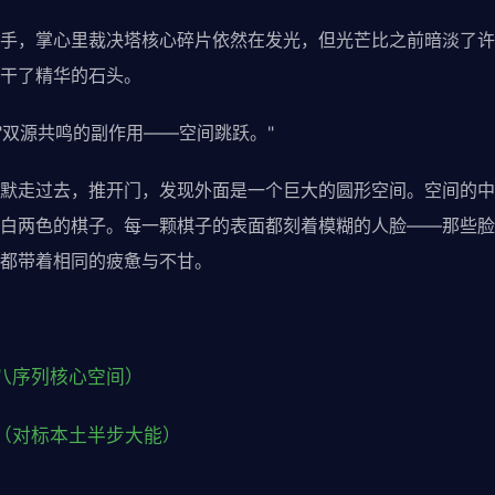
手，掌心里裁决塔核心碎片依然在发光，但光芒比之前暗淡了许
干了精华的石头。
"双源共鸣的副作用——空间跳跃。"
默走过去，推开门，发现外面是一个巨大的圆形空间。空间的中
白两色的棋子。每一颗棋子的表面都刻着模糊的人脸——那些脸 
都带着相同的疲惫与不甘。
八序列核心空间）
（对标本土半步大能）