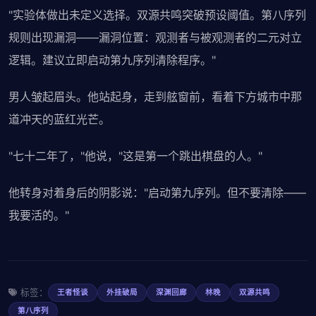
"实验体做出未定义选择。双源共鸣突破预设阈值。第八序列
规则出现漏洞——漏洞位置：观测者与被观测者的二元对立
逻辑。建议立即启动第九序列清除程序。"
男人皱起眉头。他站起身，走到舷窗前，看着下方城市中那
道冲天的蓝红光芒。
"七十二年了，"他说，"这是第一个跳出棋盘的人。"
他转身对着身后的阴影说："启动第九序列。但不要清除——
我要活的。"
标签：
王者怪谈
外挂破局
深渊回廊
林晚
双源共鸣
第八序列