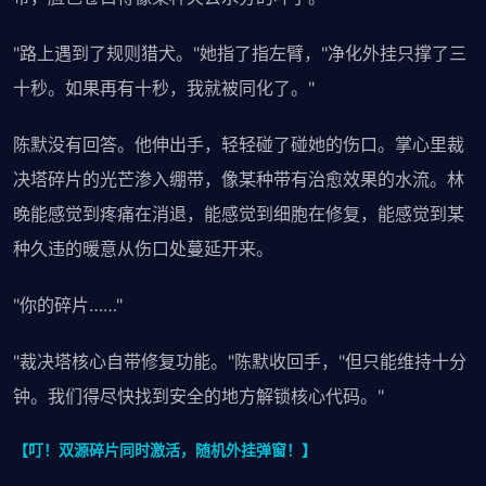
"路上遇到了规则猎犬。"她指了指左臂，"净化外挂只撑了三
十秒。如果再有十秒，我就被同化了。"
陈默没有回答。他伸出手，轻轻碰了碰她的伤口。掌心里裁
决塔碎片的光芒渗入绷带，像某种带有治愈效果的水流。林
晚能感觉到疼痛在消退，能感觉到细胞在修复，能感觉到某
种久违的暖意从伤口处蔓延开来。
"你的碎片……"
"裁决塔核心自带修复功能。"陈默收回手，"但只能维持十分
钟。我们得尽快找到安全的地方解锁核心代码。"
【叮！双源碎片同时激活，随机外挂弹窗！】