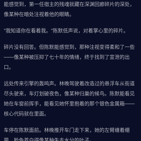
能感觉到，第一任宿主的残魂就藏在深渊回廊碎片的深处，
像某种在暗处注视着他的眼睛。
"我知道你在看着我。"陈默低声说，对着掌心里的碎片。
碎片没有回答。但陈默能感觉到，那种注视变得柔和了一些
——像某种被压抑了七十年的情绪，终于找到了宣泄的出
口。
远处传来引擎的轰鸣声。林晚驾驶着改造过的悬浮车从街道
尽头驶来，车灯划破夜色，像某种归巢的候鸟。陈默能看见
她在车窗前挥手，能看见她怀里抱着的那个银色金属箱——
核心代码就在里面。
车停在陈默面前。林晚推开车门走下来，她的左臂缠着绷
带，脸色苍白得像某种失去水分的叶子。