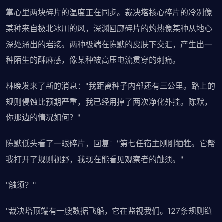
掌心里两块碎片的温度正在同步。裁决塔核心碎片的冷冽像
某种来自极北冰川的风，深渊回廊碎片的灼热像某种从地心
深处涌出的岩浆。两种极端在陈默的皮肤下交汇，产生出一
种陌生的酥麻感，像某种被高压电流贯穿的刺痛。
林晚发来了新的消息："我距离种子内部还有三公里。路上的
规则侵蚀比预期严重，我已经用掉了两次净化外挂。陈默，
你那边的情况如何？"
陈默低头看了一眼碎片，回复："第七任宿主刚刚牺牲。它帮
我打开了规则视野，我现在能看见观察者的触须。"
"触须？"
"裁决塔顶端有一艘数据飞船，它在监视我们。127条规则链