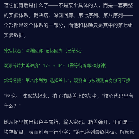
道它们背后是什么了——不是某个具体的人，而是一套完整
的实验体系。裁决塔、深渊回廊、第七序列、第八序列——
全部都是这个体系的一部分，而他和林晚只是其中的第七组
实验数据。
外挂状态：深渊回廊·记忆回溯（已结束）
双源碎片共鸣进度：17% → 34%（需等待冷却30分钟）
新增情报：第八序列为"选择关卡"，观测者与被观测者身份可互换
"林晚。"陈默站起来，拍了拍膝盖上的灰尘，"核心代码里有
什么？"
她从怀里掏出银色金属箱，输入密码。箱盖弹开，里面是一
块存储盘，表面刻着一行小字："第七序列最终协议。解密密