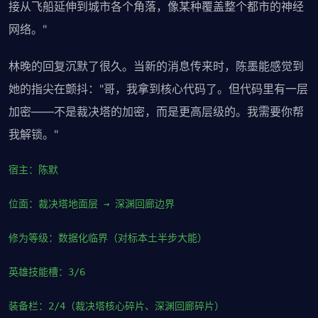
接从飞船延伸到城市各个角落，像某种覆盖整个都市的神经
网络。"
林晚的回复沉默了很久。当新的消息传来时，陈墨能感觉到
她的指尖在颤抖："哥，我拿到核心代码了。但代码里有一层
加密——不是裁决塔的加密，而是更高层级的。我需要你帮
我解锁。"
宿主：陈默
位面：裁决塔地面层 → 深渊回廊边界
修为等级：数据化临界（对标本土半步大能）
英雄技能槽：3/6
装备栏：2/4（裁决塔核心碎片、深渊回廊碎片）