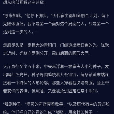
想从内部瓦解这座监狱。
"原来如此。"他停下脚步，"历代宿主都知道融合计划，留下
克隆体协议。我不是第一个面对这个局面的人，只是第一个
活到这一步的人。"
走廊尽头是一扇巨大的青铜门，门缝透出暗红色的光。陈默
走近时，光缝向两侧分开，露出后面的圆形大厅。
大厅直径至少五十米，中央悬浮着一颗拳头大小的种子，发
出暗红色光芒。种子周围缠绕着九条锁链，每条锁链末端连
接着一个跪伏的人形轮廓。那些人穿着裁决塔制服，脸上带
着安详的表情，像沉睡，又像被永远固定在某个瞬间。
"规则种子。"塔灵的声音带着敬畏，"以及历代宿主的意识残
响。他们把自己的意识当成了锁链，用来封印种子。"