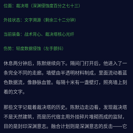
位面：裁决塔（深渊侵蚀度百分之七十三）
外挂状态：文字溯源（剩余三十二分钟）
当前装备：战术背心、裁决塔核心光纤
伤势：轻度数据侵蚀（左手颤抖）
休息两分钟后，陈默继续向下。隔间门打开后，他进入了一
条完全不同的走廊。墙壁由半透明材料制成，里面流动着蓝
色数据流，像静脉血管。每隔十米有一盏壁灯，照亮墙上刻
着的文字。
那些文字记载着裁决塔的历史。陈默边走边看，发现裁决塔
不是天然建筑，而是历代宿主用外挂碎片堆砌而成的监狱，
目的是封印深渊意志。融合计划则是深渊意志的反击——它