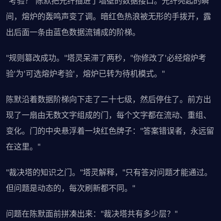
"考验？"陈默把光纤插进了墙壁的数据接口。光纤亮起的瞬
间，熔炉的轰鸣声变了调。暗红色热浪被无形的手拨开，露
出后面一条由蓝色数据流铺成的阶梯。
"规则篡改成功。"塔灵呆滞了两秒，"你修改了'必经熔炉考
验'为'可选熔炉考验'，熔炉已转为待机模式。"
陈默沿着数据阶梯向下走了二十七级，然后停住了。前方出
现了一扇由无数文字组成的门，每个文字都在流动、重组、
变化。门的中央悬浮着一块红色牌子："答案错误者，永远留
在这里。"
"裁决塔的知识之门。"塔灵解释，"只有答对问题才能通过。
但问题是动态的，每次刷新都不同。"
问题在陈默面前拼凑出来："裁决塔共有多少层？"