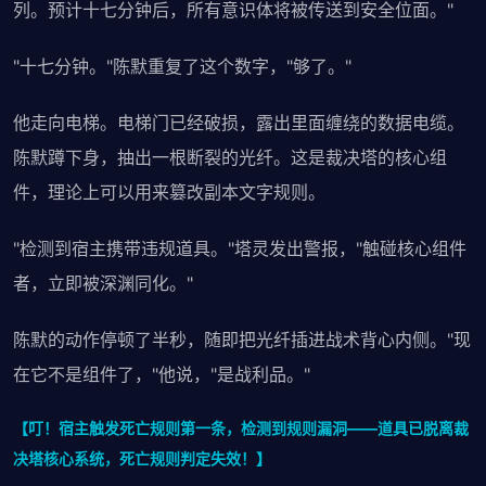
列。预计十七分钟后，所有意识体将被传送到安全位面。"
"十七分钟。"陈默重复了这个数字，"够了。"
他走向电梯。电梯门已经破损，露出里面缠绕的数据电缆。
陈默蹲下身，抽出一根断裂的光纤。这是裁决塔的核心组
件，理论上可以用来篡改副本文字规则。
"检测到宿主携带违规道具。"塔灵发出警报，"触碰核心组件
者，立即被深渊同化。"
陈默的动作停顿了半秒，随即把光纤插进战术背心内侧。"现
在它不是组件了，"他说，"是战利品。"
【叮！宿主触发死亡规则第一条，检测到规则漏洞——道具已脱离裁
决塔核心系统，死亡规则判定失效！】