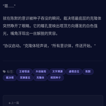
"哥……"
就在陈默的意识被种子吞没的瞬间，裁决塔最底层的克隆体
突然睁开了眼睛。它的瞳孔里映出塔顶方向爆发的白色强
光，嘴角浮现出一丝解脱的笑容。
"协议启动。"克隆体轻声说，"所有意识体，传送开始。"
标签：
王者怪谈
外挂破局
文字溯源
虚假走位
陈默
裁决塔
深渊意志
克隆体
规则种子
上一篇