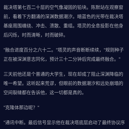
裁决塔第七百二十层的空气像凝固的铅块。陈默站在观察窗
前，看着下方翻涌的深渊数据潮汐。暗蓝色的光带在裁决塔
基座周围缠绕、冲击、溃散、重组。塔灵的全息投影在他身
后闪烁，时而清晰，时而破碎。
"融合进度百分之六十二。"塔灵的声音断断续续，"规则种子
正在被深渊意志同化，预计三十二分钟后完成最终融合。"
三天前他还是个普通的大学生，现在却成了阻止深渊降临的
唯一希望。这听起来荒谬，但眼前的数据潮汐和远处崩塌的
空间裂缝都在告诉他，这一切都是真的。
"克隆体那边呢？"
"通讯中断。最后信号显示他在裁决塔底层启动了最终协议序