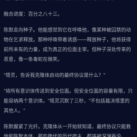
融合进度：百分之八十三。
陈默走向种子。他能感觉到它在呼唤他，像某种被囚禁的动
物在乞求释放。那种呼唤带着诱惑——释放种子，他将获得
前所未有的力量，成为真正的位面主宰。但种子深处传来的
恶意，像一条毒蛇在微笑。
"塔灵，告诉我克隆体启动的最终协议是什么？"
"将所有意识体传送到安全位面。但安全位面的容量有限，只
能容纳两个意识体。"塔灵沉默了三秒，"不包括裁决塔里的
其他人。"
陈默握紧了光纤。克隆体从一开始就知道，最终协议只能救
他和陈默本体。那些跪伏的历代宿主，都将被深渊吞没。