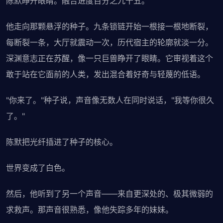
陈默睁开眼睛。融合进度百分之九十五。
他走向那颗悬浮的种子。九条锁链开始一根接一根地断裂，
每断裂一条，大厅就震动一次，历代宿主的轮廓就淡一分。
深渊意志正在苏醒，像一只巨兽睁开了眼睛。它审视着这个
敢于站在它面前的人类，发出混合着好奇与轻蔑的低语。
"你来了。"种子说，声音像无数人在同时说话，"我等你很久
了。"
陈默把光纤插进了种子的核心。
世界变成了白色。
然后，他听到了另一个声音——来自更深处的、极其微弱的
求救声。那声音很熟悉，像他失踪多年的妹妹。