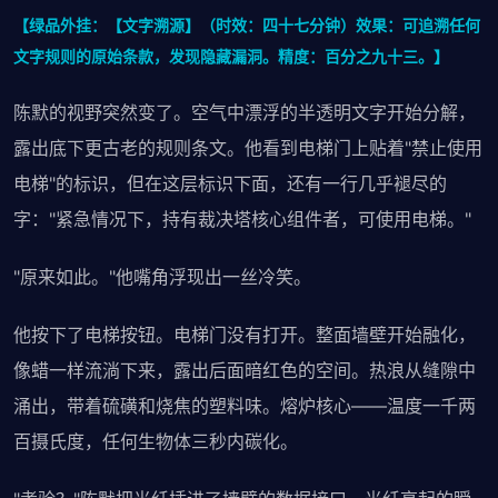
【绿品外挂：【文字溯源】（时效：四十七分钟）效果：可追溯任何
文字规则的原始条款，发现隐藏漏洞。精度：百分之九十三。】
陈默的视野突然变了。空气中漂浮的半透明文字开始分解，
露出底下更古老的规则条文。他看到电梯门上贴着"禁止使用
电梯"的标识，但在这层标识下面，还有一行几乎褪尽的
字："紧急情况下，持有裁决塔核心组件者，可使用电梯。"
"原来如此。"他嘴角浮现出一丝冷笑。
他按下了电梯按钮。电梯门没有打开。整面墙壁开始融化，
像蜡一样流淌下来，露出后面暗红色的空间。热浪从缝隙中
涌出，带着硫磺和烧焦的塑料味。熔炉核心——温度一千两
百摄氏度，任何生物体三秒内碳化。