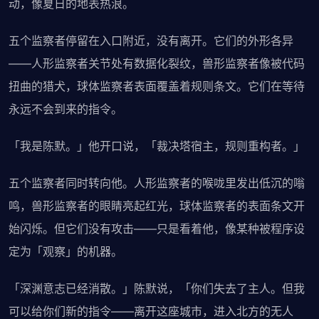
动，像夏日的地表热浪。
五个监察者停留在入口附近，没有离开。它们的外形各异
——人形监察者关节处有数据化裂纹，兽形监察者像被代码
扭曲的猎犬，球体监察者表面覆盖着规则条文。它们在等待
永远不会到来的指令。
「我是陈默。」他开口说，「裁决塔宿主，规则重构者。」
五个监察者同时转向他。人形监察者的喉咙里发出低沉的嗡
鸣，兽形监察者的眼睛亮起红光，球体监察者的表面条文开
始闪烁。但它们没有攻击——只是看着他，像某种被程序设
定为「观察」的机器。
「深渊意志已经消散。」陈默说，「你们失去了主人。但我
可以给你们新的指令——离开这座城市，进入北方的无人