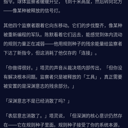
指令。球体监察者缓缓升空，飞到十米高度，然后转向北方
——像某种被释放的信号灯。
其他四个监察者跟着它向东移动。它们的步伐整齐，像某种
被重新编程的军队。陈默看着它们远去，能感觉到体内流动
的规则力量正在减弱——他用规则种子的残余能量给监察者
下达了新指令，但这消耗了他仅存的「连接」。
「你做得很好。」塔灵的声音从裁决塔内部传出，「但你没
有解决根本问题。监察者只是被释放的「工具」，真正需要
被安置的是深渊意志的残余部分。」
「深渊意志不是已经消散了吗？」
「表层意志消散了。」塔灵说，「但深渊的核心意识仍然存
在——它在规则种子里面。规则种子接受了你的系统本源，