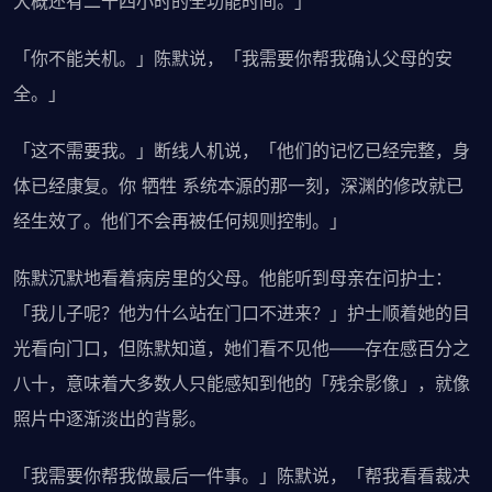
大概还有二十四小时的全功能时间。」
「你不能关机。」陈默说，「我需要你帮我确认父母的安
全。」
「这不需要我。」断线人机说，「他们的记忆已经完整，身
体已经康复。你 牺牲 系统本源的那一刻，深渊的修改就已
经生效了。他们不会再被任何规则控制。」
陈默沉默地看着病房里的父母。他能听到母亲在问护士：
「我儿子呢？他为什么站在门口不进来？」护士顺着她的目
光看向门口，但陈默知道，她们看不见他——存在感百分之
八十，意味着大多数人只能感知到他的「残余影像」，就像
照片中逐渐淡出的背影。
「我需要你帮我做最后一件事。」陈默说，「帮我看看裁决