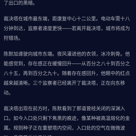
了出口的黑暗。
裁决塔在城市最东端，距康复中心十二公里。电动车需十八
分钟到达，监察者速度更快——若离开裁决塔，城市将成为
狩猎场。
陈默加速驶向城市东端。夜风灌进他的衣领，冰冷刺骨。他
能感觉到，存在感正在缓慢回升——从百分之八十到百分之
八十五，再到百分之九十。随着存在感回升，他眼中的红点
越来越清晰。三个监察者已经离开了裁决塔，正在向东移
动。
裁决塔出现在前方时，陈默看到了那道曾经关闭的深渊入
口。如今入口处只剩下焦黑的痕迹，像某种被高温熔化的金
属。规则种子正在重塑塔内空间，入口处的空气在微微波