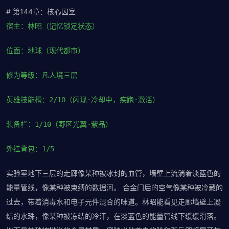
# 第144章：核心囚室
宿主：林昭（记忆锁定状态）
位面：地球（现代都市）
修为等级：凡人境三层
英雄技能槽：2/10（闪现·冷却中，疾跑·激活）
装备栏：1/10（野区光翼·紫品）
外挂背包：1/5
实验室地下三层的走廊像某种被冰封的血管，墙壁上流淌着淡蓝色的
能量管线，像某种被束缚的数据河。 合金门后的空气像某种被冷藏的
过去，带着消毒水和电子元件混合的味道。林昭能看见走廊墙壁上凝
结的水珠，像某种被冻结的冷汗，在淡蓝色的能量管线下缓缓滑落。