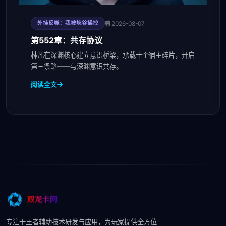
2026-08-07
外挂反噬：我被峡谷操控
第552章：共存协议
林凡在深渊核心建立意识桥梁，承载十个宿主碎片，开启
第三条路——与深渊意识共存。
阅读全文
专注于王者辅助技术研发与应用，为玩家提供全方位