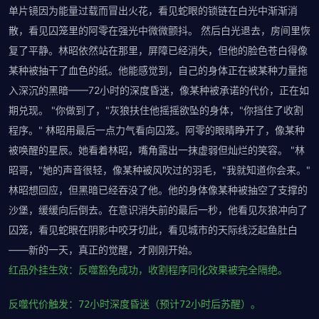
单片镜因为能量过载而冒出火花，看见蛇眼的锁链在白光中渐渐消
散，看见囚笼里的阿零在强光中微微颤抖。 然后白光退去，房间里恢
复了平静。林昭依然站在那里，屏障已经消失，但他的脸色苍白得像
某种被抽干了血色的纸。他能感觉到，自己的身体正在被某种力量拖
入深沉的黑暗——72小时的深度昏迷，像某种被承诺的代价，正在如
期兑现。 "你做到了，"灰狼扶住他摇摇欲坠的身体，"你挡住了收割
程序。" 林昭用最后一点力气看向囚笼。阿零的眼睛睁开了，像某种
被唤醒的星辰。她看着林昭，嘴角露出一抹虚弱但灿烂的笑容。 "林
昭哥，"她的声音很轻，像某种被风吹过的羽毛，"我就知道你会来。"
林昭想回应，但黑暗已经吞没了他。他的身体像某种被抽空了支撑的
沙堡，缓缓向后倒去。在意识消失前的最后一秒，他看见灰狼冲向了
囚笼，看见蛇眼在阴影中咬牙切此，看见城市的天际线泛起鱼肚白
——新的一天，真正的觉醒，才刚刚开始。
红品外挂生效：反噬豁免成功，收割程序同化效果被完全隔绝。
反噬代价触发：72小时深度昏迷（预计72小时后苏醒）。