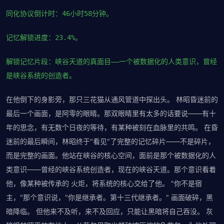
同化协议倒计时：46小时58分钟。
记忆解锁进度：23.4%。
解锁记忆片段：峡谷天道的真面目——一个被数据化的人类意识，曾经
是峡谷系统的创造者。
在他倒下的身影旁，那只三花猫从通风管道中探出头。 林昭昏迷前的
最后一个画面，是阿零的眼睛。那双眼睛里有太多的话要说——有十
年的思念，有无数个日夜的等待，有某种被刻在血脉里的共鸣。 在昏
迷前的最后瞬间，林昭终于"看见"了完整的记忆碎片——不是碎片，
而是完整的画面。他站在峡谷的核心空间，面前是那个被数据化的人
类意识——曾经的峡谷系统创造者，现在的峡谷天道。那个意识看着
他，像某种被传承的 火炬，将系统的核心交给了他。 "你不是宿
主，"那个意识说，"你是继承者。第十三代继承者。" 画面破碎，黑
暗降临。 但他来不及听，来不及回应，只能让黑暗将自己吞没。 灰