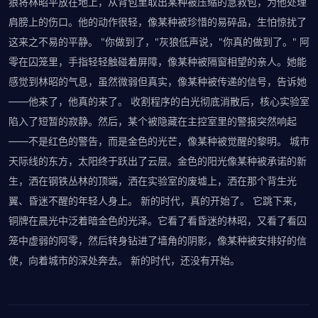
狼将林昭平放在地上，从背包里取出某种被压缩的急救包，为他处理
肩膀上的伤口。他的动作很轻，像某种被珍惜的易碎品，生怕惊扰了
这来之不易的平静。 "你做到了，"灰狼低声说，"你真的做到了。" 阿
零在囚笼里，手指轻轻触碰着屏障，像某种被隔窗相望的亲人。她能
感觉到林昭的气息，虽然微弱但真实，像某种被传递的信号，告诉她
——他来了，他真的来了。 收割程序的白光彻底消散后，核心实验室
陷入了短暂的寂静。然后，某个被隐藏在主控室里的警报突然响起
——不是红色的警告，而是金色的光芒，像某种被觉醒的黎明。 城市
天际线的东方，太阳终于跃出了云层。金色的阳光像某种被承诺的新
生，洒在钢铁丛林的顶端，洒在实验室的废墟上，洒在那个背生光
翼、昏迷不醒的年轻人身上。 新的时代，真的开始了。 它跳下来，
铜牌在晨光中泛着暗金色的光泽。它看了看昏迷的林昭，又看了看囚
笼中虚弱的阿零，然后转身钻进了墙角的阴影，像某种被安排好的信
使，向着城市的深处奔去。 新的时代，还没有开始。