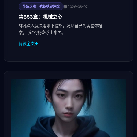
2026-08-07
外挂反噬：我被峡谷操控
第553章：机械之心
林凡深入裁决塔地下设施，发现自己的实验体档
案，"笼"的秘密浮出水面。
阅读全文