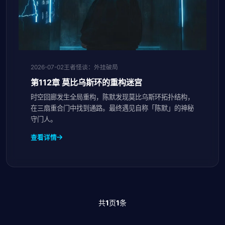
2026-07-02
王者怪谈：外挂破局
第112章 莫比乌斯环的重构迷宫
时空回廊发生全局重构，陈默发现莫比乌斯环拓扑结构，
在三扇重合门中找到通路。最终遇见自称「陈默」的神秘
守门人。
查看详情
共
1
页
1
条