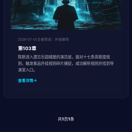
2026-07-01
王者怪谈：外挂破局
第103章
陈默进入遗忘乐园城堡的演员层，面对十七条高密度规
则，触发紫品外挂规则碎片捕捉，成功解析规则并找到导
演室入口。
查看详情
共
1
页
1
条