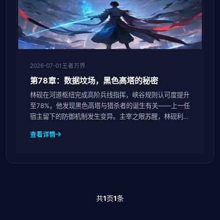
2026-07-01
王者万界
第78章：数据坟场，黑色高塔的秘密
林砚在河道枢纽完成高阶兵线指挥，峡谷规则认可度提升
至78%。他发现黑色高塔与猎杀者的诞生有关——上一任
宿主留下的防御机制发生变异。主宰之眼苏醒，林砚利用
形昭之鉴第三重功能数据剥离勉强脱身，直面主宰之眼...
查看详情
共
1
页
1
条