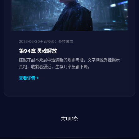
2026-06-30
王者怪谈：外挂破局
第94章 灵魂解放
陈默在副本死局中遭遇新的规则考验，文字溯源外挂揭示
真相，收割者逼近，生存几率急剧下降。
查看详情
共
1
页
1
条