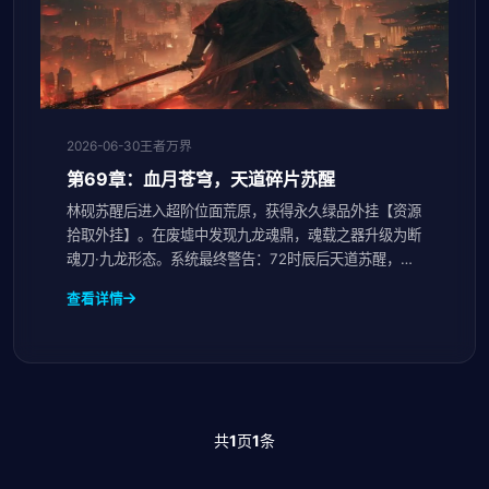
2026-06-30
王者万界
第69章：血月苍穹，天道碎片苏醒
林砚苏醒后进入超阶位面荒原，获得永久绿品外挂【资源
拾取外挂】。在废墟中发现九龙魂鼎，魂载之器升级为断
魂刀·九龙形态。系统最终警告：72时辰后天道苏醒，唯
一路径是通过荒原古城空间裂隙进入峡谷本源界。
查看详情
共
1
页
1
条