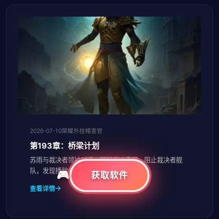
2026-07-10
荣耀外挂稽查官
第193章：桥梁计划
苏雨与裁决者领袖对话，理解裁决真相，阻止裁决者舰
队，发现播种者文明的秘密。
获取软件
查看详情