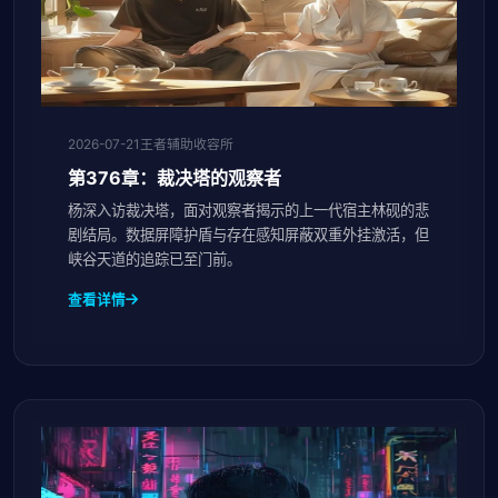
2026-07-21
王者辅助收容所
第376章：裁决塔的观察者
杨深入访裁决塔，面对观察者揭示的上一代宿主林砚的悲
剧结局。数据屏障护盾与存在感知屏蔽双重外挂激活，但
峡谷天道的追踪已至门前。
查看详情