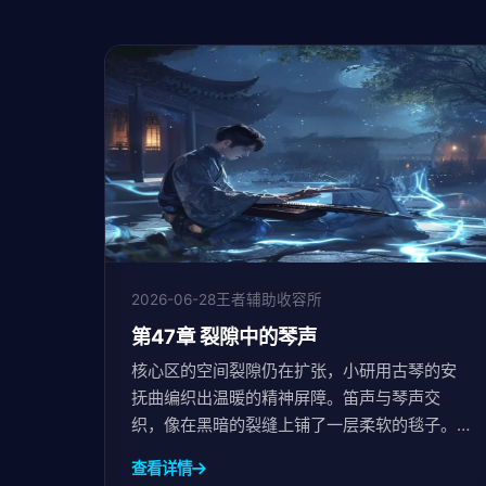
2026-06-28
王者辅助收容所
第47章 裂隙中的琴声
核心区的空间裂隙仍在扩张，小研用古琴的安
抚曲编织出温暖的精神屏障。笛声与琴声交
织，像在黑暗的裂缝上铺了一层柔软的毯子。
但观察者的傀儡仍在暗处窥视，第三盏灯的眼
查看详情
睛已在数据深处亮起。