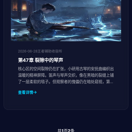
2026-06-28
王者辅助收容所
第47章 裂隙中的琴声
核心区的空间裂隙仍在扩张，小研用古琴的安抚曲编织出
温暖的精神屏障。笛声与琴声交织，像在黑暗的裂缝上铺
了一层柔软的毯子。但观察者的傀儡仍在暗处窥视，第三
盏灯的眼睛已在数据深处亮起。
查看详情
共
1
页
2
条