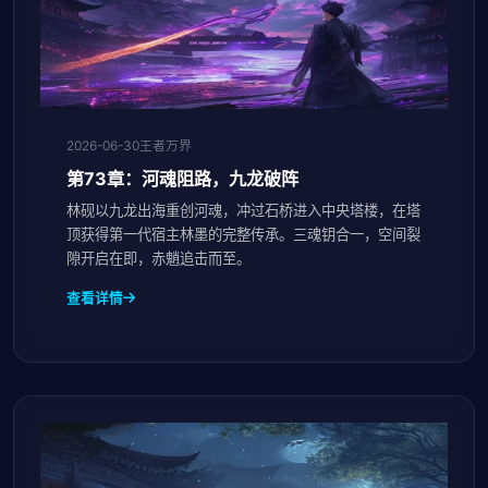
2026-06-30
王者万界
第73章：河魂阻路，九龙破阵
林砚以九龙出海重创河魂，冲过石桥进入中央塔楼，在塔
顶获得第一代宿主林墨的完整传承。三魂钥合一，空间裂
隙开启在即，赤魈追击而至。
查看详情