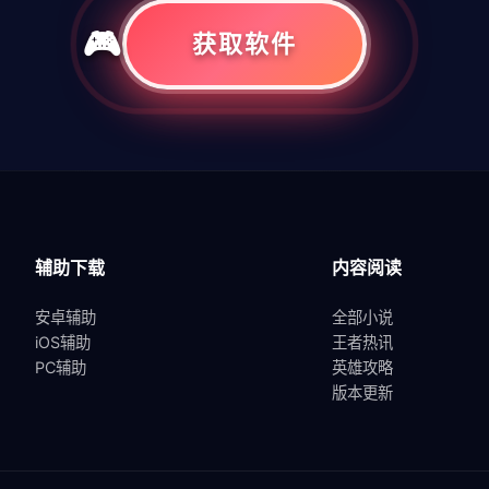
获取软件
共
1
页
1
条
辅助下载
内容阅读
安卓辅助
全部小说
iOS辅助
王者热讯
PC辅助
英雄攻略
版本更新