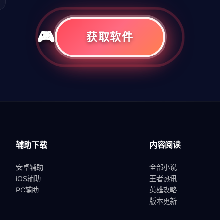
获取软件
共
1
页
1
条
辅助下载
内容阅读
安卓辅助
全部小说
iOS辅助
王者热讯
PC辅助
英雄攻略
版本更新