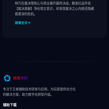
林凡在裁决塔核心与塔主展开最终决战，触发红品外挂
【裁决真解】净化塔主意识，却发现裁决之心内部还隐藏
着更深的危机。
阅读全文
专注于王者辅助技术研发与应用，为玩家提供全方位
的解决方案，助力数字化转型升级。
辅助下载