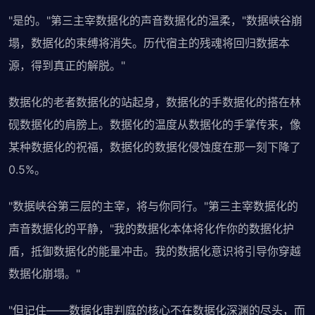
"是的。"第三主宰数据化的声音数据化的温柔，"数据峡谷崩
塌，数据化的束缚将消失。历代宿主的残魂将回归数据本
源，得到真正的解脱。"
数据化的老者数据化的站起身，数据化的手数据化的搭在林
砚数据化的肩膀上。数据化的温度从数据化的手掌传来，像
某种数据化的祝福，数据化的数据化侵蚀度在那一刻下降了
0.5%。
"数据峡谷第三层的主宰，将与你同行。"第三主宰数据化的
声音数据化的平静，"我的数据化本体将化作你的数据化护
盾，抵御数据化的能量冲击。我的数据化意识将引导你穿越
数据化崩塌。"
"但记住——数据化审判庭的核心不在数据化深渊的尽头，而