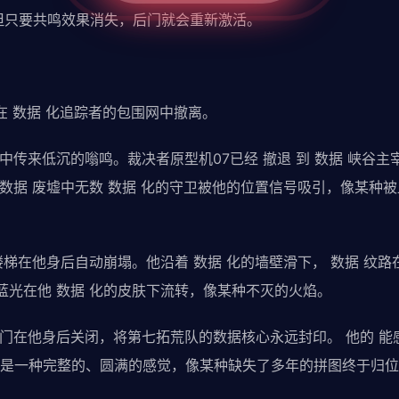
但只要共鸣效果消失，后门就会重新激活。
在 数据 化追踪者的包围网中撤离。
气中传来低沉的嗡鸣。裁决者原型机07已经 撤退 到 数据 峡谷
。 数据 废墟中无数 数据 化的守卫被他的位置信号吸引，像某种
的楼梯在他身后自动崩塌。他沿着 数据 化的墙壁滑下， 数据 纹
的蓝光在他 数据 化的皮肤下流转，像某种不灭的火焰。
大门在他身后关闭，将第七拓荒队的数据核心永远封印。 他的 能
是一种完整的、圆满的感觉，像某种缺失了多年的拼图终于归位