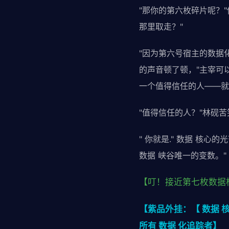
"那你的第六枚碎片呢？"
那里取走？"
"因为第六号宿主的数据化
的声音顿了顿，"主宰可
一个值得信任的人——就
"值得信任的人？"林砚
" 你就是." 数据 核
数据 峡谷唯一的变数。"
【叮！接近第七枚数据
【紫品外挂：【 数据 
所有 数据 化追踪者】