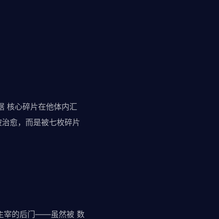
据 核心碎片在他体内汇
被治愈，而是被七枚碎片
谷主宰的后门——虽然被 数