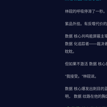
林砚的呼吸停滞了一秒。
紫品外挂。有反噬代价的
数据 核心共鸣能屏蔽主
数据 化追踪者——裁决者
眈眈。
但如果不激活 数据 核
"我接受。"林砚说。
数据 核心爆发出刺目的蓝
明， 数据 纹路在他的胸