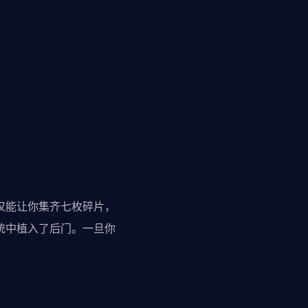
。
它不仅能让你集齐七枚碎片，
系统中植入了后门。一旦你