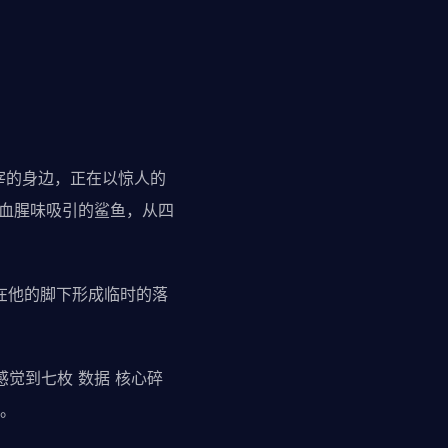
主宰的身边，正在以惊人的
被血腥味吸引的鲨鱼，从四
路在他的脚下形成临时的落
感觉到七枚 数据 核心碎
。