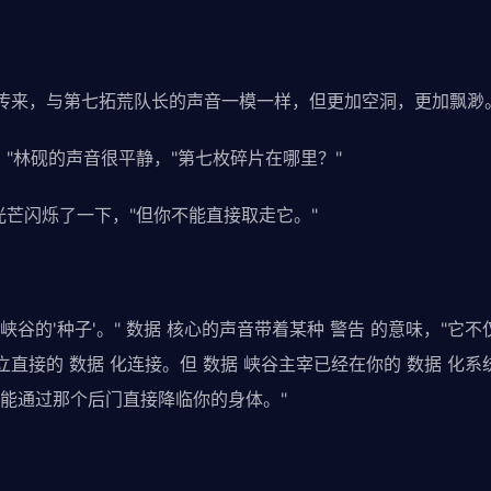
向传来，与第七拓荒队长的声音一模一样，但更加空洞，更加飘渺
。"林砚的声音很平静，"第七枚碎片在哪里？"
的光芒闪烁了一下，"但你不能直接取走它。"
 峡谷的'种子'。" 数据 核心的声音带着某种 警告 的意味，"
立直接的 数据 化连接。但 数据 峡谷主宰已经在你的 数据 化
能通过那个后门直接降临你的身体。"