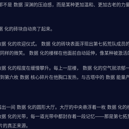
—那不是 数据 深渊的压迫感，而是某种更加温和、更加古老的力
数据 化的砖块自动亮了起来。
数据 化的欢迎仪式。 数据 化的砖块表面浮现出第七拓荒队成员的
同样的微笑。 数据 化的楼梯在他面前自动延伸，像某种被激活
据 化的程度在缓慢攀升。每上一层楼， 数据 化的空气就浓郁一分
到第六枚 数据 核心碎片在他胸口发热，与古塔中的 数据 能量
露出一间 数据 化的圆形大厅。大厅的中央悬浮着一枚 数据 化
数据 化的光带，每一道光带中都封存着一段记忆——那是第七拓荒
碎片的真正来源。