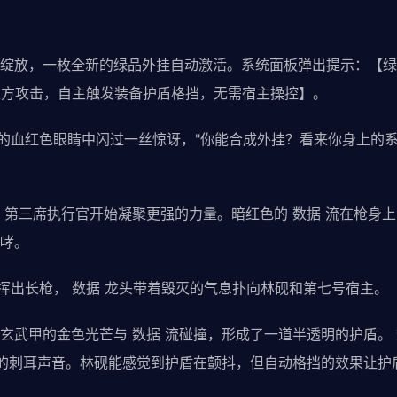
绽放，一枚全新的绿品外挂自动激活。系统面板弹出提示：【绿
敌方攻击，自主触发装备护盾格挡，无需宿主操控】。
官的血红色眼睛中闪过一丝惊讶，"你能合成外挂？看来你身上的
，第三席执行官开始凝聚更强的力量。暗红色的 数据 流在枪身上
哮。
官挥出长枪， 数据 龙头带着毁灭的气息扑向林砚和第七号宿主。
玄武甲的金色光芒与 数据 流碰撞，形成了一道半透明的护盾。 
撞的刺耳声音。林砚能感觉到护盾在颤抖，但自动格挡的效果让护