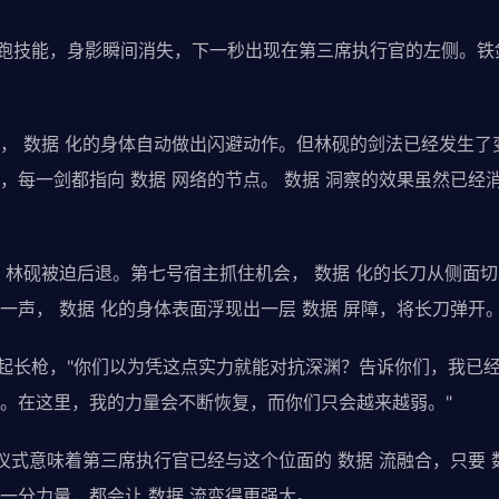
疾跑技能，身影瞬间消失，下一秒出现在第三席执行官的左侧。
， 数据 化的身体自动做出闪避动作。但林砚的剑法已经发生了
，每一剑都指向 数据 网络的节点。 数据 洞察的效果虽然已经消
，林砚被迫后退。第七号宿主抓住机会， 数据 化的长刀从侧面切
一声， 数据 化的身体表面浮现出一层 数据 屏障，将长刀弹开
收起长枪，"你们以为凭这点实力就能对抗深渊？告诉你们，我已经
。在这里，我的力量会不断恢复，而你们只会越来越弱。"
化仪式意味着第三席执行官已经与这个位面的 数据 流融合，只要 
一分力量，都会让 数据 流变得更强大。