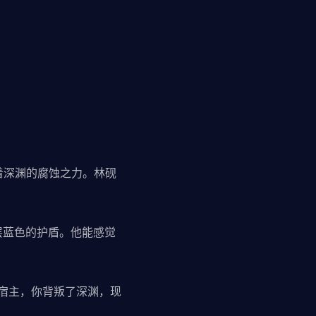
着深渊的腐蚀之力。林砚
层蓝色的护盾。他能感觉
号宿主，你背叛了深渊，现