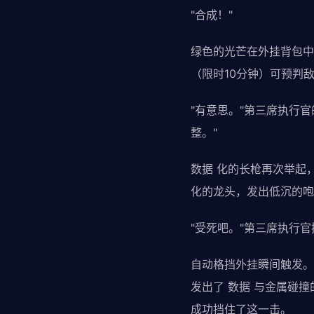
"合成！"
绿色的光芒在外挂背包中
（限时10分钟）可预判
"有意思。"第三席执行
整。"
数据 化的长枪再次举起
化的龙头，发出低沉的咆
"受死吧。"第三席执行
自动格挡外挂瞬间触发。
发出了 数据 与金属碰
成功挡住了这一击。