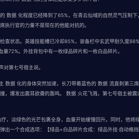
的 数据 化程度已经降到了65%，在青云仙域的自然灵气压制下
席执行官的力量不是现在的他能对抗的。
检查状态。英雄技能槽已冷却85%，装备栏中玄武甲耐久度88
，血量72%。外挂背包中有一枚绿品碎片和一枚白品碎片。
低声对第七号宿主说。
主 数据 化的身体突然加速，长刀带着蓝色的 数据 流直刺第三席
撞，爆发出震耳欲聋的轰鸣。 数据 火花飞溅，第七号宿主被震退
治疗，淡绿色的光芒包裹全身，血量开始缓慢回升。同时，他将
弹出一个合成选项：【绿品+白品碎片合成：绿品外挂·自动格挡