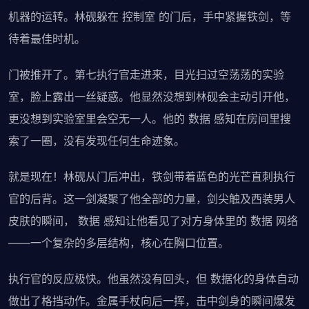
机器的运转。林砚躲在 控制室 的门后，手中紧握铁剑，等
待着最佳时机。
门被推开了。第七执行官走进来，目光扫过空荡荡的实验
室，脸上露出一丝疑惑。他显然没想到林砚会主动引开他，
更没想到实验室里会空无一人。他的 数据 感知在房间里搜
索了一圈，没有发现任何生命迹象。
就是现在！林砚从门后冲出，铁剑带着蓝色的光芒直刺执行
官的后背。这一剑凝聚了他全部的力量，剑尖触及西装男人
皮肤的瞬间， 数据 感知让他看见了对方身体里的 数据 网络
——一个复杂的多层结构，核心在胸口位置。
执行官的反应极快。他虽然没有回头，但 数据化的身体自动
做出了格挡动作。金属手杖向后一挥，击中剑身的瞬间爆发