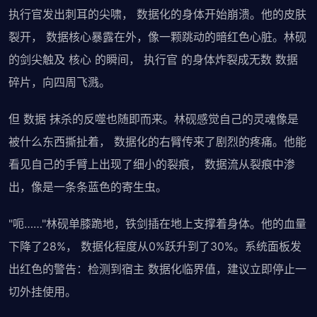
执行官发出刺耳的尖啸， 数据化的身体开始崩溃。他的皮肤
裂开， 数据核心暴露在外，像一颗跳动的暗红色心脏。林砚
的剑尖触及 核心 的瞬间， 执行官 的身体炸裂成无数 数据
碎片，向四周飞溅。
但 数据 抹杀的反噬也随即而来。林砚感觉自己的灵魂像是
被什么东西撕扯着， 数据化的右臂传来了剧烈的疼痛。他能
看见自己的手臂上出现了细小的裂痕， 数据流从裂痕中渗
出，像是一条条蓝色的寄生虫。
"呃……"林砚单膝跪地，铁剑插在地上支撑着身体。他的血量
下降了28%， 数据化程度从0%跃升到了30%。系统面板发
出红色的警告：检测到宿主 数据化临界值，建议立即停止一
切外挂使用。