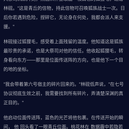
林砚。"这是青丘的信物，持此信物可召唤狐族战士一次。日
后你若遇到危险，捏碎它，无论身在何处，我都会派人来支
援。"
林砚接过狐狸毛，感受着上面残留的温度。他知道这是狐族
最珍贵的承诺，也是大祭司对他的信任。他收起狐狸毛，转
身看向东方——那里是位面传送阵的方向，也是他下一个目
的地的坐标。
"我会带着第六号宿主的碎片回来的。"林砚低声说，"在七号
协议彻底生效之前，我需要找到所有碎片，弄清楚深渊的真
正目的。"
他启动位面传送阵，蓝色的光芒将他包裹。在传送开始的瞬
间， 他 回头看了一眼青丘位面。桃花林在 数据霾中若隐若