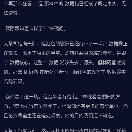
不再那么狂暴， 但 那30%的 数据化已经成了既定事实，无
法逆转。
"裂隙那边怎么样了？"林砚问。
大祭司指向天际。暗红色的裂隙已经缩小了一半， 数据霾正
在散去，露出了原本的星空。炸药在裂隙的底部爆炸，摧毁
了 数据核心，让整个 数据 潮汐失去了源头。但林砚能感觉
到，那双眼 仍然 在暗处盯着他，血红色的光芒在 数据霾中
若隐若现。
"我们赢了这一场，但战争没有结束。"林砚看着裂隙的方
向，"第七执行官虽然死了，但深渊还有更多的高阶单位。而
且第六号宿主还在暗处观察，他的目的我们还不知道。"
大祭司沉默片刻，然后从怀里取出一枚白色的狐狸毛，递给