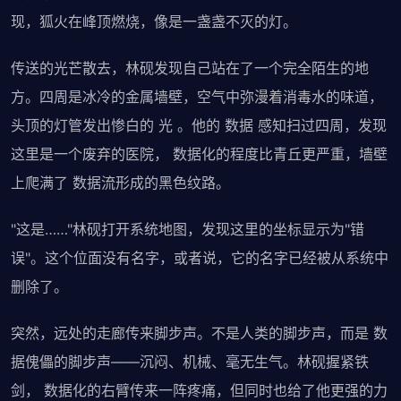
现，狐火在峰顶燃烧，像是一盏盏不灭的灯。
传送的光芒散去，林砚发现自己站在了一个完全陌生的地
方。四周是冰冷的金属墙壁，空气中弥漫着消毒水的味道，
头顶的灯管发出惨白的 光 。他的 数据 感知扫过四周，发现
这里是一个废弃的医院， 数据化的程度比青丘更严重，墙壁
上爬满了 数据流形成的黑色纹路。
"这是……"林砚打开系统地图，发现这里的坐标显示为"错
误"。这个位面没有名字，或者说，它的名字已经被从系统中
删除了。
突然，远处的走廊传来脚步声。不是人类的脚步声，而是 数
据傀儡的脚步声——沉闷、机械、毫无生气。林砚握紧铁
剑， 数据化的右臂传来一阵疼痛，但同时也给了他更强的力