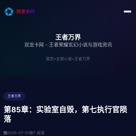
王者万界
双龙卡网 - 王者荣耀玄幻小说与游戏资讯
首页
>
全部小说
>
王者万界
王者万界
第85章：实验室自毁，第七执行官陨
落
2026-07-01
7 阅读