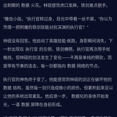
出刺眼的 数据 火花。林砚感觉虎口发麻，铁剑差点脱手。
"雕虫小技。"执行官转过身，目光中带着一丝不屑，"你以为
凭借一把附魔的铁剑就能对抗深渊的执行官？"
林砚没有回答。他启动了英雄技能·疾跑，身影瞬间消失，下
一秒出现在 执行官 的左侧，铁剑横劈。执行官再次用手杖
格挡，但林砚的剑法发生了变化——不再是单纯的劈砍，而
是带有节奏的连击，每一剑都指向 数据 网络的节点。
执行官的神色终于变了。他能感觉到林砚的剑正在破坏他的
数据 结构，虽然每一剑只造成微小的损伤，但累积起来足以
让他的系统出现紊乱。他后退一步， 数据化的身体开始发
光，一道 数据 屏障在身前形成。