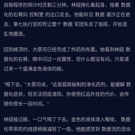
自毁程序的倒计时还剩三分钟。林砚挣扎着起身，拖着 数据
化的右臂向 控制室 的出口走去。他能听见 数据 潮汐正在退
去，第七执行官的死让整个 数据 军团失去了指挥，开始混
乱地撤退。
回到峰顶时，大祭司已经完成了炸药的布置。她看到林砚 数
据化的右臂，眼中闪过一丝震惊，但什么都没有问。只是递
过来一个盛满金色液体的碗。
"喝下去。"大祭司说，"这是狐族秘制的净化药剂，能缓解 数
据化症状，但无法彻底清除。你使用红品外挂的代价，会伴
随你很长一段时间。"
林砚接过碗，一口气喝了下去。金色的液体滑入喉咙， 数据
化带来的灼烧感稍微减轻了一些。他能感觉到 数据流的流动