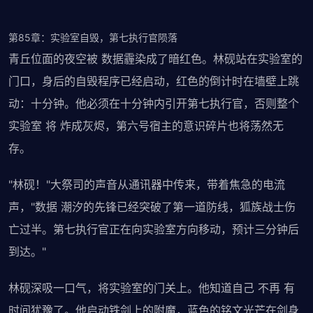
第85章：实验室自毁，第七执行官陨落
青丘位面的夜空被 数据霾染成了暗红色。林砚站在实验室的
门口，身后的自毁程序已经启动，红色的倒计时在墙壁上跳
动：十分钟。他必须在十分钟内引开第七执行官，否则整个
实验室 将 炸成灰烬，第六号宿主的意识碎片也将荡然无
存。
"林砚！"大祭司的声音从通讯器中传来，带着焦急的电流
声，"数据 潮汐的先锋已经突破了第一道防线，狐族战士伤
亡过半。第七执行官正在向实验室方向移动，预计三分钟后
到达。"
林砚深吸一口气，将实验室的门关上。他知道自己 不再 有
时间犹豫了。他启动铁剑上的附魔，蓝色的铭文光芒在剑身