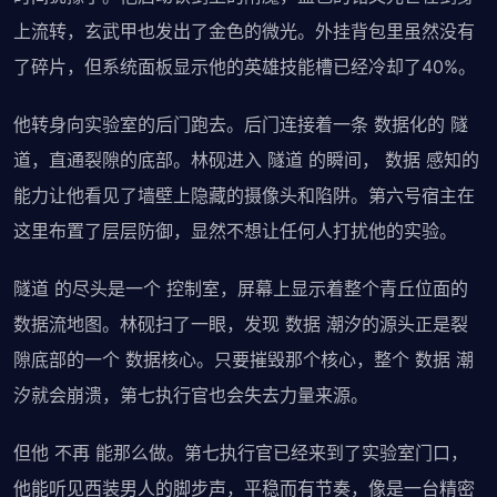
上流转，玄武甲也发出了金色的微光。外挂背包里虽然没有
了碎片，但系统面板显示他的英雄技能槽已经冷却了40%。
他转身向实验室的后门跑去。后门连接着一条 数据化的 隧
道，直通裂隙的底部。林砚进入 隧道 的瞬间， 数据 感知的
能力让他看见了墙壁上隐藏的摄像头和陷阱。第六号宿主在
这里布置了层层防御，显然不想让任何人打扰他的实验。
隧道 的尽头是一个 控制室，屏幕上显示着整个青丘位面的
数据流地图。林砚扫了一眼，发现 数据 潮汐的源头正是裂
隙底部的一个 数据核心。只要摧毁那个核心，整个 数据 潮
汐就会崩溃，第七执行官也会失去力量来源。
但他 不再 能那么做。第七执行官已经来到了实验室门口，
他能听见西装男人的脚步声，平稳而有节奏，像是一台精密