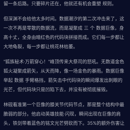
留一条后路。只要碎片还在，他就还有机会重塑 规则。
但深渊不会给他太多时间。数据潮汐的第二次冲击来了，这
一次不再是零散的数据流，而是凝聚成 三 个 数据巨像，身
高十丈，全身由暗红色的代码块拼接而成。它们每一步都让
大地龟裂，每一步都让桃花林枯萎。
"狐族秘术·万箭穿心！"峰顶传来大祭司的怒吼。无数道金色
狐火凝聚成箭矢，从天而降，像一场金色的暴雨。数据巨像
举起 数据 手臂格挡，箭矢击中代码块的瞬间爆发出刺眼的
光芒，但代码块只是凹陷下去，并没有被彻底摧毁。
林砚看准第一个巨像的膝关节代码节点，那是整个结构中最
脆弱的部分。他启动英雄技能·闪现，瞬间出现在巨像的肩
头，铁剑带着蓝色的铭文光芒劈砍而下。35%的额外伤害让