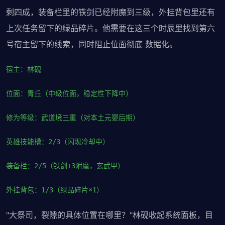
剩四成，装备栏里的铁剑已经附魔到三级，外挂背包里还有
上次任务留下的绿品碎片。他需要在这三个时辰里找到第六
号宿主留下的线索，同时阻止位面彻底 数据化。
宿主：林砚
位面：青丘（中级位面，稳定性下降中）
修为等级：武道境三重（对本土元婴后期）
英雄技能槽：2/3（闪现冷却中）
装备栏：2/5（铁剑+3附魔，玄武甲）
外挂背包：1/3（绿品碎片×1）
"大祭司，裂隙的具体位置在哪里？"林砚收起系统面板，目