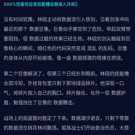
200%伤害但自身技能槽全部进入冷却】
没有时间犹豫。林砚主动将数据流引入铁剑，沿着剑身冲向
最近的那个 数据巨像。巨像似乎察觉到了危险，举起双臂想
要阻挡，但 数据过载的效果已经生效。林砚的剑尖触碰到巨
像核心的瞬间，暗红色的代码突然变成 混乱 的乱码，巨像
的身体从内部开始崩塌，像一座 数据搭建的塔楼在燃烧。
第二个巨像解决了，但第三个已经扑到眼前。林砚的技能槽
全部冷却，外挂背包里只剩下那块绿品碎片。他深吸一口
气，将碎片按入自己的胸口。碎片融化，化作一层 数据护
盾，勉强挡住了巨像的 数据鞭击。
战场上的局面暂时稳定了下来。数据潮汐退去，只剩下零散
的数据流在桃花林间飘荡。狐族战士们开始救治伤员，大祭