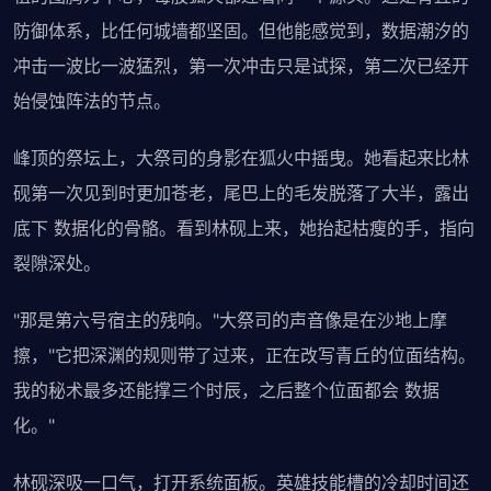
防御体系，比任何城墙都坚固。但他能感觉到，数据潮汐的
冲击一波比一波猛烈，第一次冲击只是试探，第二次已经开
始侵蚀阵法的节点。
峰顶的祭坛上，大祭司的身影在狐火中摇曳。她看起来比林
砚第一次见到时更加苍老，尾巴上的毛发脱落了大半，露出
底下 数据化的骨骼。看到林砚上来，她抬起枯瘦的手，指向
裂隙深处。
"那是第六号宿主的残响。"大祭司的声音像是在沙地上摩
擦，"它把深渊的规则带了过来，正在改写青丘的位面结构。
我的秘术最多还能撑三个时辰，之后整个位面都会 数据
化。"
林砚深吸一口气，打开系统面板。英雄技能槽的冷却时间还