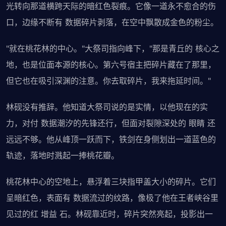
光转向那道横跨天际的暗红色裂痕。它像一道永不愈合的伤
口，边缘不断有 数据碎片剥落，在空中飘散成金色的粉尘。
"就在桃花林的中心。"大祭司指向峰下，"那是青丘的 核心之
地，也是位面本源的核心。第六号宿主把碎片藏在了那里，
但它也在吸引深渊的注意。你去取碎片，我来拖延时间。"
林砚没有推辞。他知道大祭司说的是实情，以他现在的实
力，对付 数据潮汐的先锋还行，但面对裂隙深处的 眼睛 还
远远不够。他从峰顶一跃而下，铁剑在身侧划出一道蓝色的
轨迹，落地时溅起一捧桃花瓣。
桃花林中心的空地上，悬浮着三块指甲盖大小的碎片。它们
呈暗红色，表面有 数据流过的纹路，像极了他在王者峡谷里
见过的红 增益 石。林砚靠近时，碎片突然亮起，投影出一