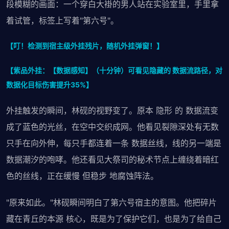
段模糊的画面：一个穿白大褂的男人站在实验室里，手里拿
着试管，标签上写着"第六号"。
【叮！检测到宿主级外挂残片，随机外挂弹窗！】
【紫品外挂：【数据感知】（十分钟）可看见隐藏的 数据流路径，对
数据化目标伤害提升35%】
外挂触发的瞬间，林砚的视野变了。原本 隐形 的 数据流变
成了蓝色的光丝，在空中交织成网。他看见裂隙深处有无数
只手在向外伸，每只手都连着一条 数据丝线，线的另一端是
数据潮汐的咆哮。他还看见大祭司的秘术节点上缠绕着暗红
色的丝线，正在缓慢 但稳步 地腐蚀阵法。
"原来如此。"林砚瞬间明白了第六号宿主的意图。他把碎片
藏在青丘的本源 核心，既是为了保护它们，也是为了给自己