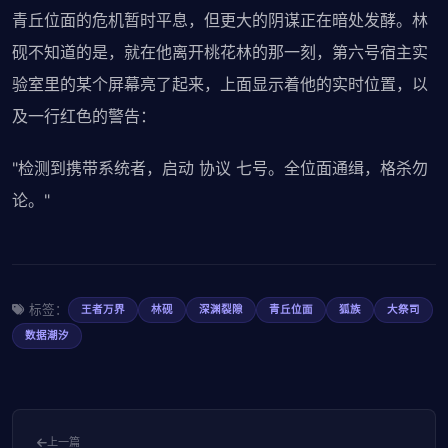
青丘位面的危机暂时平息，但更大的阴谋正在暗处发酵。林
砚不知道的是，就在他离开桃花林的那一刻，第六号宿主实
验室里的某个屏幕亮了起来，上面显示着他的实时位置，以
及一行红色的警告：
"检测到携带系统者，启动 协议 七号。全位面通缉，格杀勿
论。"
标签：
王者万界
林砚
深渊裂隙
青丘位面
狐族
大祭司
数据潮汐
上一篇