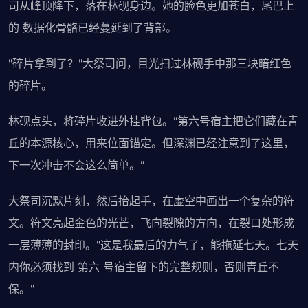
司从峰顶降下，落在林砚身边。她的脸色更加苍白，尾巴上
的 数据化骨骼已经蔓延到了背部。
"碎片拿到了？"大祭司问，目光扫过林砚手中那三块暗红色
的碎片。
林砚点头，将碎片收进外挂背包。"第六号宿主把它们藏在青
丘的本源核心，用来位面锚定。但深渊已经注意到了这里，
下一次冲击不会这么简单。"
大祭司沉默片刻，然后抬起手，在虚空中画出一个复杂的符
文。符文亮起金色的光芒，飞向裂隙的方向，在裂口处形成
一层薄薄的封印。"这是我最后的力气了，能拖延七天。七天
内你必须找到 第六 号宿主留下的完整规则，否则青丘不
保。"