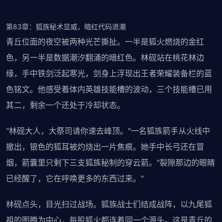
第83章：狐族秘术显威，暗红代码退潮
青丘位面的夜空被两种光芒撕扯。一半是狐火燃烧的金红
色，另一半是数据潮汐翻涌的暗红色。林砚站在桃花林边
缘，手中铁剑泛起寒光，剑身上浮现出王者荣耀装备栏的蓝
色铭文。他感受着体内英雄技能槽的波动，三个技能槽已用
其二，剩余一个还处于冷却状态。
"林砚大人，大祭司请你速去峰顶。"一名狐族箭手从火线中
撤出，银色的狐耳被灼烧出一片焦痕。她手中长弓还在冒
烟，箭囊里只剩下三支狐族秘制的穿云箭。"裂隙那边的眼睛
已经醒了，它在呼唤更多的东西过来。"
林砚点头，目光扫过战场。狐族战士们结成战阵，以九尾狐
祖的图腾为中心，每股狐火都连着同一个源头。这是青丘的