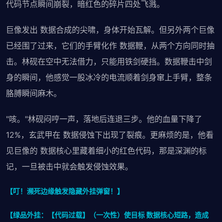
代码节点瞬间崩裂，暗红色的碎片四处飞溅。
巨像发出 数据合成的尖啸，身体开始瓦解。但另外两个巨像
已经围了过来，它们的手臂化作 数据鞭，从两个方向同时抽
击。林砚在空中无法借力，只能用铁剑硬挡。数据鞭击中剑
身的瞬间，他感觉一股冰冷的电流顺着剑身窜上手臂，整条
胳膊瞬间麻木。
"咳。"林砚闷哼一声，落地后连退三步。他的血量下降了
12%，玄武甲在 数据侵蚀下出现了裂痕。更麻烦的是，他看
见巨像的 数据核心里藏着细小的红色代码，那是深渊的标
记，一旦被击中就会触发侵蚀效果。
【叮！濒死边缘触发隐藏外挂弹窗！】
【绿品外挂：【代码过载】（一次性）使目标 数据核心短路，造成