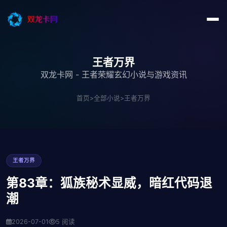
王者万界
双龙卡网 - 王者荣耀玄幻小说与游戏资讯
首页
>
全部小说
>
王者万界
王者万界
第83章：狐族秘术显威，暗红代码退
潮
2026-07-01
5 阅读