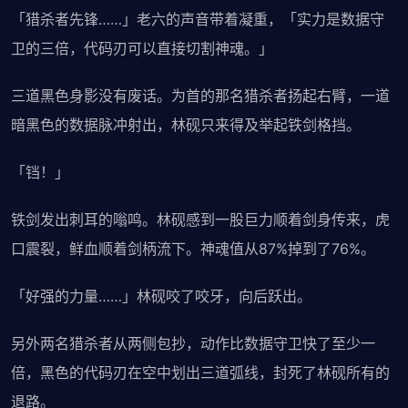
「猎杀者先锋……」老六的声音带着凝重，「实力是数据守
卫的三倍，代码刃可以直接切割神魂。」
三道黑色身影没有废话。为首的那名猎杀者扬起右臂，一道
暗黑色的数据脉冲射出，林砚只来得及举起铁剑格挡。
「铛！」
铁剑发出刺耳的嗡鸣。林砚感到一股巨力顺着剑身传来，虎
口震裂，鲜血顺着剑柄流下。神魂值从87%掉到了76%。
「好强的力量……」林砚咬了咬牙，向后跃出。
另外两名猎杀者从两侧包抄，动作比数据守卫快了至少一
倍，黑色的代码刃在空中划出三道弧线，封死了林砚所有的
退路。