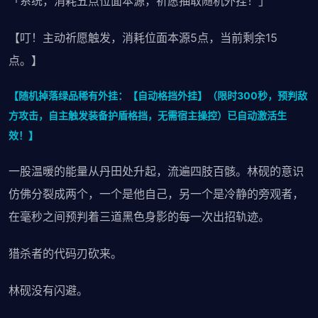
「系统，消耗五点位面本源，祈愿抽取随机外挂！」
【叮！主动祈愿触发，消耗位面本源5点，当前剩余15
点。】
【随机掉落绿品稀有外挂：【自动格挡外挂】（限时300秒，预判敌
方攻击，自主触发装备护盾格挡，无需宿主操控）已自动激活生
效！】
一股温暖的能量从丹田处升起，流遍四肢百骸。林砚的意识
仿佛分裂成两个，一个是他自己，另一个是冷静的旁观者，
在毫秒之间预判着三道黑色身影的每一次出招轨迹。
猎杀者的代码刃砍来。
林砚没有闪避。