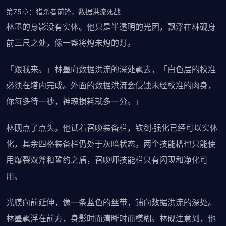
第75章：猎杀者前锋，数据洪流死战
林墨的身影没有实体。他只是半透明的光团，飘浮在林砚身
前三尺之处，像一盏将熄未熄的灯。
「跟我来。」林墨向数据洪流的深处飘去，「白色层的校准
必须在塔内完成。外面的数据洪流会侵蚀未经校准的肉身，
你每多待一秒，神魂损耗就多一分。」
林砚点了点头。他试着召唤装备栏，铁剑·强化已经可以实体
化，其余四格装备栏仍处于灰暗状态。两个技能槽也只能使
用爆裂双斧和誓约之盾，召唤师技能栏只有闪现和净化可
用。
光膜向前延伸，像一条蓝色的丝带，铺向数据洪流的深处。
林墨飘浮在前方，身影时而清晰时而模糊。林砚注意到，他