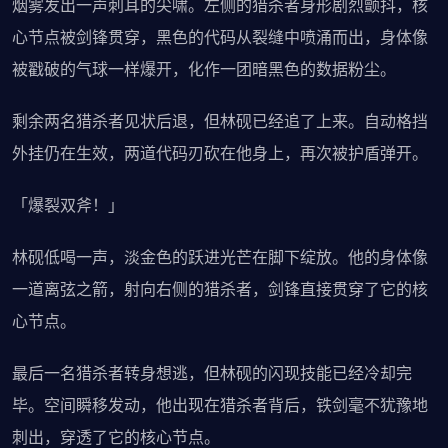
烟雾发出一声刺耳的尖啸。左侧的猎杀者身形剧烈颤抖，核
心节点被剑锋贯穿，黑色的代码从裂缝中喷涌而出，身体像
被戳破的气球一样爆开，化作一团暗黑色的数据粉尘。
剩余两名猎杀者见状后退，但林砚已经追了上来。自动格挡
外挂仍在生效，两道代码刃砍在他身上，再次被护盾弹开。
「爆裂双斧！」
林砚低喝一声，淡金色的跃进光芒在脚下绽放。他的身体像
一道离弦之箭，射向右侧的猎杀者，剑锋直接贯穿了它的核
心节点。
最后一名猎杀者转身想逃，但林砚的闪现技能已经冷却完
毕。空间瞬移发动，他出现在猎杀者背后，铁剑毫不犹豫地
刺出，穿透了它的核心节点。