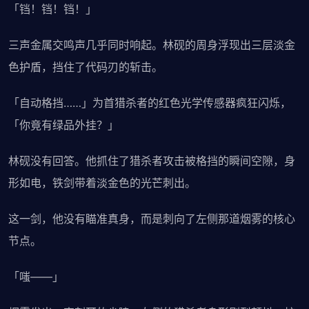
「铛！铛！铛！」
三声金属交鸣声几乎同时响起。林砚的周身浮现出三层淡金
色护盾，挡住了代码刃的斩击。
「自动格挡……」为首猎杀者的红色光学传感器疯狂闪烁，
「你竟有绿品外挂？」
林砚没有回答。他抓住了猎杀者攻击被格挡的瞬间空隙，身
形如电，铁剑带着淡金色的光芒刺出。
这一剑，他没有瞄准真身，而是刺向了左侧那道烟雾的核心
节点。
「嗤——」