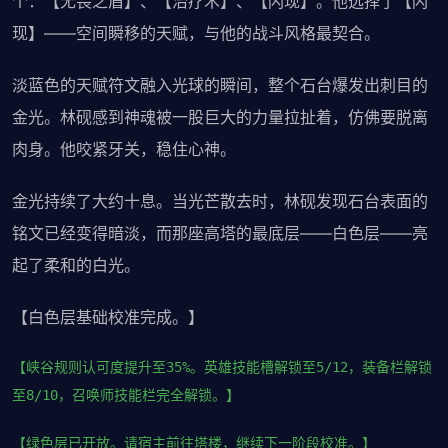
个：【无畏之盾】、【治疗术】、【闪现】。他选择了【闪
现】——空间瞬移的天赋，与他的战斗风格最契合。
淡蓝色的天赋符文融入光球的瞬间，整个石台爆发出刺目的
金光。林砚感到神魂被一股巨大的力量拉扯着，仿佛要脱离
肉身。他咬紧牙关，稳住心神。
金光持续了大约十息。当光芒散去时，林砚发现石台表面的
铭文已经变得暗淡，而那座高塔的最底层——白色层——亮
起了柔和的白光。
【白色层基础校准完成。】
【峡谷规则认可度提升至35%。英雄技能槽解锁至5/12，装备栏解锁
至8/10，召唤师技能栏完全解锁。】
【绿色层已开放。请宿主前往塔楼，继续下一阶段校准。】