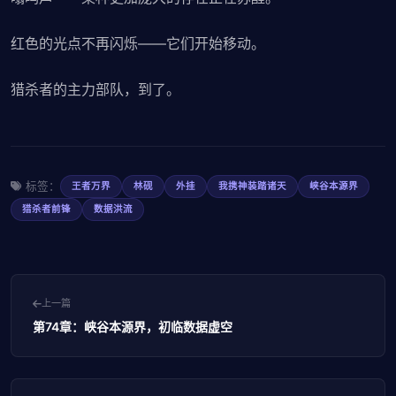
红色的光点不再闪烁——它们开始移动。
猎杀者的主力部队，到了。
标签：
王者万界
林砚
外挂
我携神装踏诸天
峡谷本源界
猎杀者前锋
数据洪流
上一篇
第74章：峡谷本源界，初临数据虚空