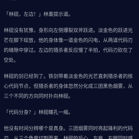
「林砚，左边！」林墨提示道。
林砚没有犹豫，身形向左侧爆裂双斧跃进。淡金色的跃进光
芒在脚下绽放，他的身体像一道金色的闪电，从两道代码刃
的缝隙中穿过。左边的猎杀者反应慢了半拍，代码刃砍在了
空处。
林砚的剑已经到了。铁剑带着淡金色的光芒直刺猎杀者的核
心代码节点，但猎杀者的身体忽然分化成三团黑色烟雾，从
三个不同的方向同时扑向林砚。
「代码分身？」林砚瞳孔一缩。
他没有时间分辨哪个是真身。三团烟雾同时亮起锋利的代码
刃，从三个角度切割而来。林砚的后心、左肩、右腿同时感