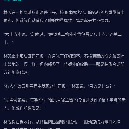
林砚在一处隐蔽的山洞停下来，检查体内状况。暗影战斧的重量超出
预期，但系统自动适应了他的力量属性，挥舞起来并不费力。
"六十点本源。"苏晚说，"解锁第二格外挂背包需要八十点，还差二
十。"
林砚拿出那块源码石板，在月光下仔细观察。石板表面的符文和青凉
山禁地的一模一样，但内部多了一些额外的纹路——那是装备合成配
方的加密代码。
"有人在故意引导宿主发现这些石板。"林砚说，"目的是什么？"
"无确切答案。"苏晚说，"但六号宿主留下的信息提到了稷下学院的老
人。他或许知道答案。"
林砚将石板收好，从怀里掏出回魂丹服用。一股清凉的力量涌入神