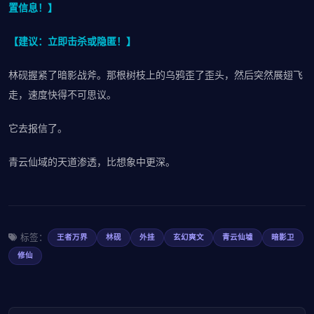
置信息！】
【建议：立即击杀或隐匿！】
林砚握紧了暗影战斧。那根树枝上的乌鸦歪了歪头，然后突然展翅飞
走，速度快得不可思议。
它去报信了。
青云仙域的天道渗透，比想象中更深。
标签：
王者万界
林砚
外挂
玄幻爽文
青云仙墟
暗影卫
修仙