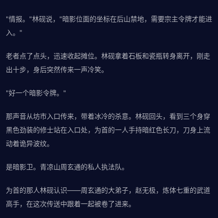
"情报。"林砚说，"暗影位面的坐标在后山禁地，需要宗主令牌才能进
入。"
老者点了点头，迅速收起摊位。林砚拿着石板和瓷瓶转身离开，刚走
出十步，身后突然传来一声冷笑。
"好一个暗影令牌。"
那声音从坊市入口传来，带着冰冷的杀意。林砚回头，看到三个身穿
黑色劲装的修士站在入口处，为首的一人手持暗红色长刀，刀身上流
动着诡异波纹。
是暗影卫。青凉山周玄通的私人执法队。
为首的那人林砚认识——周玄通的大弟子，赵无极，炼体七重的武道
高手，在这次传送中跟着一起被卷了进来。