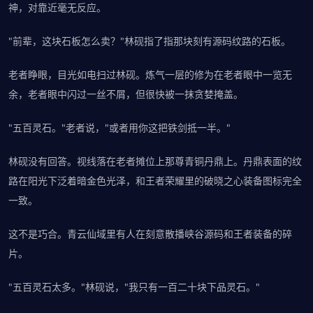
神，对靠近毫无反应。
"前辈，这块石板怎么卖？"林砚指了指那块刻有源码纹路的石板。
老者睁眼，目光如电扫过林砚。炼气一层的修为在老者眼中一览无
余，老者眼中闪过一丝不屑，但很快被一抹贪婪掩盖。
"五百灵石。"老者说，"或者用你这把铁剑抵一半。"
林砚没有回答。视线落在老者摊位上那尊青铜丹鼎上。丹鼎表面的纹
路在阳光下泛着暗金色光泽，和王者荣耀里的破晓之心装备图标完全
一致。
这不是巧合。青云仙域里有人在刻意散播峡谷源码和王者装备的碎
片。
"五百灵石太多。"林砚说，"我只有一百二十块下品灵石。"