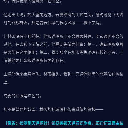
魂，传送带来的疲惫感一扫而空。
他走出山洞，抬头望向远方。云雾缭绕的山峰之间，隐约可见飞阁流
丹的宫殿群落，那是青云仙域的核心区域——稷下学院。
但林砚没有立即前往。他知道暗影卫不会善罢甘休，周玄通更不会放
过他。在去稷下学院之前，他需要先做两件事：第一，确认暗影令牌
是否能在这里使用；第二，找到那个在坊市兜售源码石板的老者，问
清楚他为什么知道暗影位面的存在。
山洞外传来夜枭啼叫。林砚抬头，看到一只通体漆黑的乌鸦站在树枝
上。
乌鸦的右眼是红色的。
那不是普通的妖兽。林砚的神魂深处传来系统的警报——
【警告：检测到天道探针！该妖兽被天道意识附身，正在记录宿主位