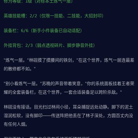
修为等级：1级（对标本土炼气一层）
英雄技能槽：2/2（仅限一技能、二技能，大招封印）
装备栏：6/6（新手小件装备已自动适配）
外挂背包：2/3（弱点透视碎片、脚步静音外挂）
"炼气一层。"林砚摸了摸腰间的铁剑，"在这个世界，炼气一层连最差
的散修都不如。"
"别小看炼气一层。"苏晚的声音带着笑意，"你的系统面板挂着王者荣
耀的全套装备栏，在这个世界，一套合适装备足以跨阶杀敌。"
林砚没有接话。目光扫过林间小径，耳朵捕捉远处动静。脚下的泥土
湿润松软，没有脚印——传送阵把他丢在了林子深处，方圆百丈内没
有任何人烟。