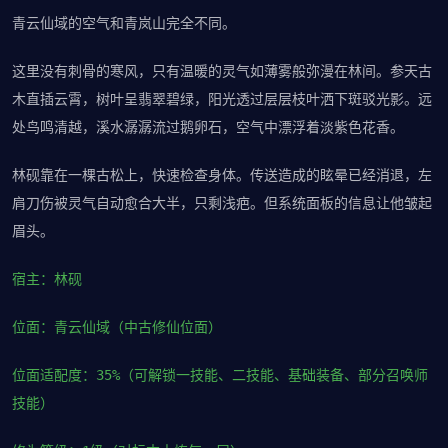
青云仙域的空气和青岚山完全不同。
这里没有刺骨的寒风，只有温暖的灵气如薄雾般弥漫在林间。参天古
木直插云霄，树叶呈翡翠碧绿，阳光透过层层枝叶洒下斑驳光影。远
处鸟鸣清越，溪水潺潺流过鹅卵石，空气中漂浮着淡紫色花香。
林砚靠在一棵古松上，快速检查身体。传送造成的眩晕已经消退，左
肩刀伤被灵气自动愈合大半，只剩浅疤。但系统面板的信息让他皱起
眉头。
宿主：林砚
位面：青云仙域（中古修仙位面）
位面适配度：35%（可解锁一技能、二技能、基础装备、部分召唤师
技能）