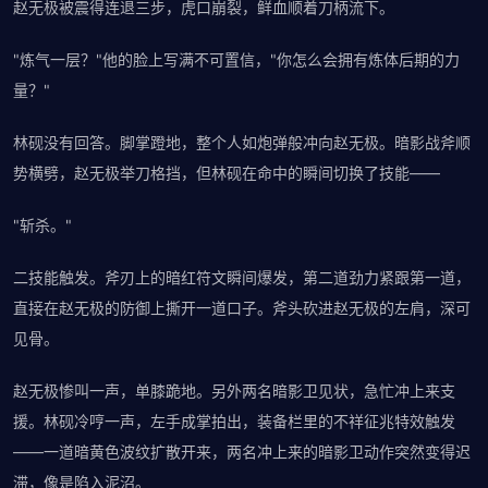
赵无极被震得连退三步，虎口崩裂，鲜血顺着刀柄流下。
"炼气一层？"他的脸上写满不可置信，"你怎么会拥有炼体后期的力
量？"
林砚没有回答。脚掌蹬地，整个人如炮弹般冲向赵无极。暗影战斧顺
势横劈，赵无极举刀格挡，但林砚在命中的瞬间切换了技能——
"斩杀。"
二技能触发。斧刃上的暗红符文瞬间爆发，第二道劲力紧跟第一道，
直接在赵无极的防御上撕开一道口子。斧头砍进赵无极的左肩，深可
见骨。
赵无极惨叫一声，单膝跪地。另外两名暗影卫见状，急忙冲上来支
援。林砚冷哼一声，左手成掌拍出，装备栏里的不祥征兆特效触发
——一道暗黄色波纹扩散开来，两名冲上来的暗影卫动作突然变得迟
滞，像是陷入泥沼。