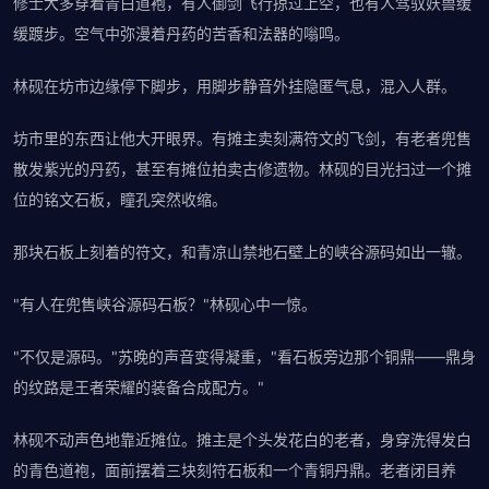
修士大多穿着青白道袍，有人御剑飞行掠过上空，也有人驾驭妖兽缓
缓踱步。空气中弥漫着丹药的苦香和法器的嗡鸣。
林砚在坊市边缘停下脚步，用脚步静音外挂隐匿气息，混入人群。
坊市里的东西让他大开眼界。有摊主卖刻满符文的飞剑，有老者兜售
散发紫光的丹药，甚至有摊位拍卖古修遗物。林砚的目光扫过一个摊
位的铭文石板，瞳孔突然收缩。
那块石板上刻着的符文，和青凉山禁地石壁上的峡谷源码如出一辙。
"有人在兜售峡谷源码石板？"林砚心中一惊。
"不仅是源码。"苏晚的声音变得凝重，"看石板旁边那个铜鼎——鼎身
的纹路是王者荣耀的装备合成配方。"
林砚不动声色地靠近摊位。摊主是个头发花白的老者，身穿洗得发白
的青色道袍，面前摆着三块刻符石板和一个青铜丹鼎。老者闭目养