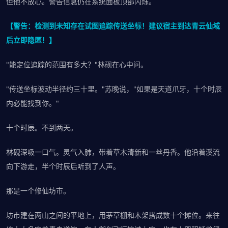
但他不放心。警告信息仍在系统面板顶部闪烁。
【警告：检测到未知存在试图追踪传送坐标！建议宿主到达青云仙域
后立即隐匿！】
"能定位追踪的范围有多大？"林砚在心中问。
"传送坐标波动半径约三十里。"苏晚说，"如果是天道爪牙，十个时辰
内必能找到你。"
十个时辰。不到两天。
林砚深吸一口气。灵气入肺，带着草木清新和一丝丹香。他沿着溪流
向下游走，半个时辰后听到了人声。
那是一个修仙坊市。
坊市建在两山之间的平地上，用茅草棚和木架搭成数十个摊位。来往