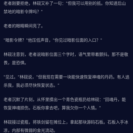
老者刚要拒绝，林砚又补了一句："但我可以用别的抵。你知道后山
禁地的暗影令牌吗？"
老者的眼睛瞬间亮了。
"暗影令牌？"他压低声音，"你见过暗影位面的入口？"
林砚注意到，老者说暗影位面三个字时，语气里带着颤抖。那不是敬
畏，是恐惧。
"见过。"林砚说，"但我现在需要一块能快速恢复神魂的丹药。有人追
杀我，我必须尽快恢复状态。"
老者沉默了片刻，从怀里摸出一个青色瓷瓶扔给林砚："回魂丹，能
恢复神魂损伤。石板你拿去吧，算我欠你一个人情。"
林砚接过瓷瓶，将铁剑留在摊位上，拿起那块源码石板。石板入手冰
凉，内部有微弱的金光流动。