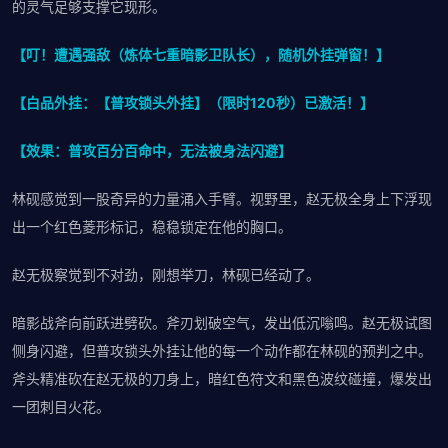
的灵气足够支撑它现形。
【叮！遭遇强敌（炼体七重暗影卫队长），随机外挂弹窗！】
【白品外挂：【普攻锁头外挂】（限时120秒）已激活！】
【效果：普攻百分百命中，无法被身法闪避】
林砚感觉到一股奇异的力量涌入手臂。视野里，赵无极全身上下浮现
出一个红色菱形标记，稳稳锁定在他的胸口。
赵无极察觉到不对劲，刚想举刀，林砚已经动了。
暗影战斧向前跃进劈砍。斧刃划破空气，发出低沉嗡鸣。赵无极试图
侧身闪避，但普攻锁头外挂让他的每一个动作都在林砚的预判之中。
斧头精准砍在赵无极的刀身上，暗红色符文和黑色波纹碰撞，爆发出
一团刺目火花。