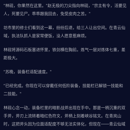
"林砚，你果然在这里。"赵无极的刀尖指向林砚，"宗主有令，活要见
人，死要见尸。乖乖跟我回去，免受皮肉之苦。"
坊市里的修士们看到这一幕，纷纷后退，给三人让出空间。在青云仙
域，执法队抓人是家常便饭，没人愿意惹麻烦。
林砚将源码石板塞进怀里，铁剑横在胸前。炼气一层对炼体七重，差
距极大。
"苏晚，装备栏适配速度。"
"已经完成。你现在可以穿戴任何低阶装备，技能栏已解锁一技能和
二技能。"
林砚心念一动，装备栏里的暗影战斧出现在手中。那是一柄沉重的双
手斧，斧刃上流转着暗红色符文，斧柄上刻着峡谷铭文。在青岚山
时，这把斧头因为位面适配度不够无法实体化，但现在——青云仙域