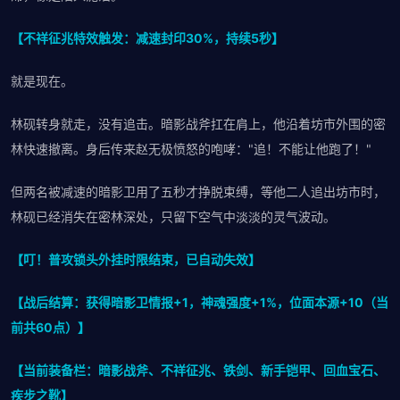
【不祥征兆特效触发：减速封印30%，持续5秒】
就是现在。
林砚转身就走，没有追击。暗影战斧扛在肩上，他沿着坊市外围的密
林快速撤离。身后传来赵无极愤怒的咆哮："追！不能让他跑了！"
但两名被减速的暗影卫用了五秒才挣脱束缚，等他二人追出坊市时，
林砚已经消失在密林深处，只留下空气中淡淡的灵气波动。
【叮！普攻锁头外挂时限结束，已自动失效】
【战后结算：获得暗影卫情报+1，神魂强度+1%，位面本源+10（当
前共60点）】
【当前装备栏：暗影战斧、不祥征兆、铁剑、新手铠甲、回血宝石、
疾步之靴】