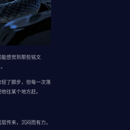
砚能感觉到那些铭文
身。
放轻了脚步，但每一次落
把他往某个地方赶。
岩层传来，沉闷而有力，