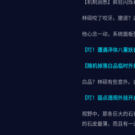
【机制洞悉】疯狂闪烁
林砚咬了咬牙。撤退？
他心念一动，系统面板
【叮！遭遇淬体八重妖
【随机掉落白品临时外
白品？林砚有些意外。
【叮！弱点透视外挂开
视野中，那条巨大的石
的石皮最薄，而且有一