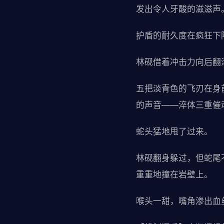
发出令人牙酸的滋滋声
护盾的耐久度在疯狂下
林砚借着冲击力向后翻
五把淡青色的飞刃在身
的声音——淬体三重催
蛇头猛地甩了过来。
林砚翻身躲过，但蛇尾
重重地撞在岩壁上。
喉头一甜，嘴角渗出血