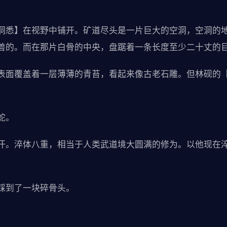
洞悉】在视野中铺开。矿道尽头是一片巨大的空洞，空洞的
兽的。而在那片白骨的中央，盘踞着一条长度至少二十丈的
表面覆盖着一层薄薄的青苔，看起来像古老石雕。但林砚的
蛇。
汗。淬体八重，相当于人类武道境大圆满的修为。以他现在
踩到了一块碎骨头。