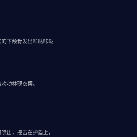
它的下颌骨发出咔哒咔哒
流吹动林砚衣摆。
口喷出，撞击在护盾上，