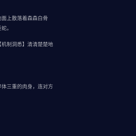
地面上散落着森森白骨
巨蛇。
【机制洞悉】清清楚楚地
淬体三重的肉身，连对方