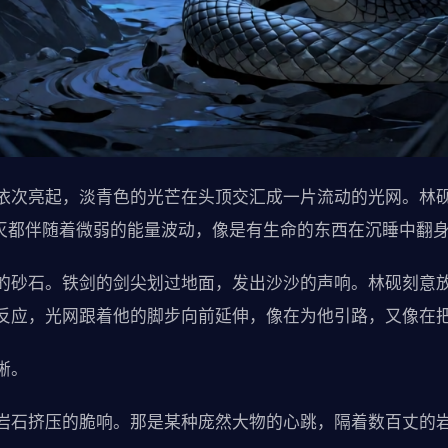
依次亮起，淡青色的光芒在头顶交汇成一片流动的光网。林
明灭都伴随着微弱的能量波动，像是有生命的东西在沉睡中翻
的砂石。铁剑的剑尖划过地面，发出沙沙的声响。林砚刻意
反应，光网跟着他的脚步向前延伸，像在为他引路，又像在
晰。
岩石挤压的脆响。那是某种庞然大物的心跳，隔着数百丈的