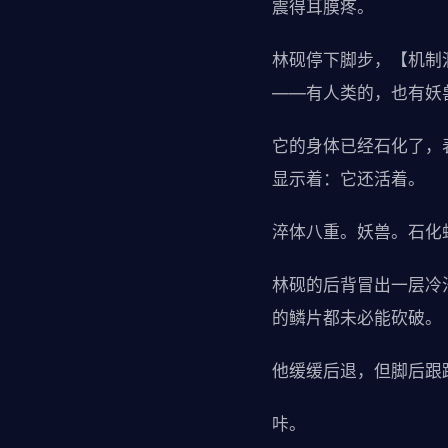
震得耳膜疼。
林砚停下脚步，【机制
——有人类的，也有妖
它的身体已经石化了，
显示着：它还活着。
淬体八重。妖兽。石化
林砚的后背冒出一层冷
的鳞片都未必能砍破。
他缓缓后退，但脚后跟
咔。