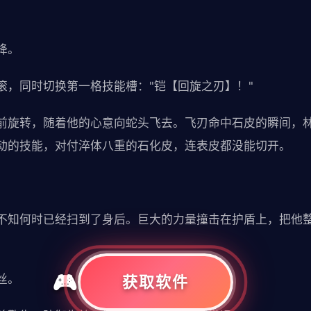
。
降。
滚，同时切换第一格技能槽："铠【回旋之刃】！"
前旋转，随着他的心意向蛇头飞去。飞刃命中石皮的瞬间，
动的技能，对付淬体八重的石化皮，连表皮都没能切开。
不知何时已经扫到了身后。巨大的力量撞击在护盾上，把他
丝。
获取软件