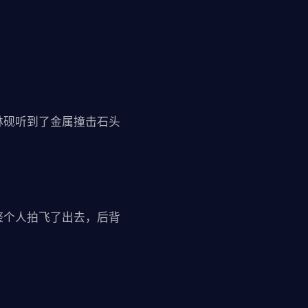
林砚听到了金属撞击石头
整个人拍飞了出去，后背