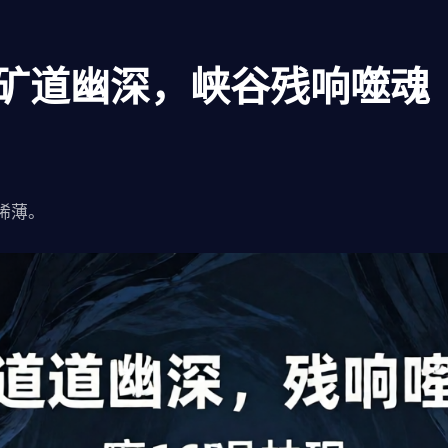
：矿道幽深，峡谷残响噬魂
稀薄。