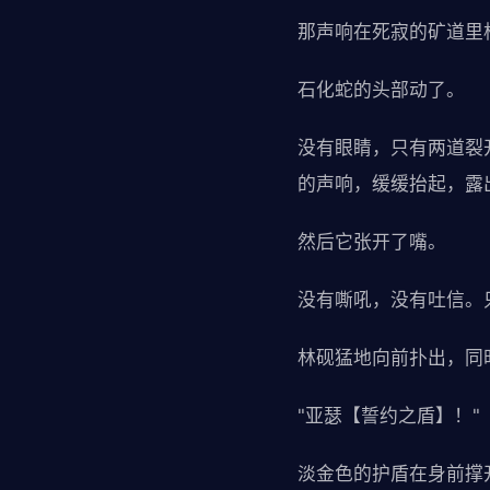
那声响在死寂的矿道里
石化蛇的头部动了。
没有眼睛，只有两道裂
的声响，缓缓抬起，露
然后它张开了嘴。
没有嘶吼，没有吐信。
林砚猛地向前扑出，同
"亚瑟【誓约之盾】！"
淡金色的护盾在身前撑