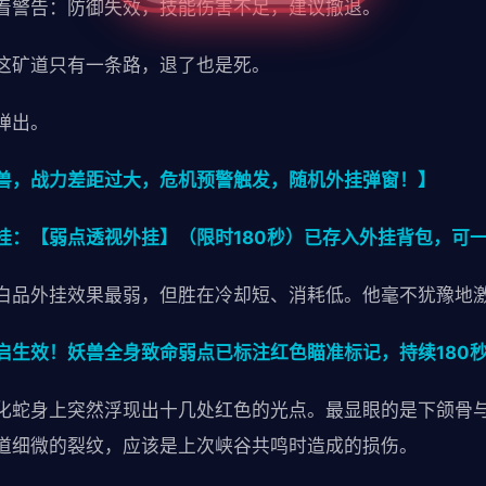
着警告：防御失效，技能伤害不足，建议撤退。
这矿道只有一条路，退了也是死。
弹出。
兽，战力差距过大，危机预警触发，随机外挂弹窗！】
挂：【弱点透视外挂】（限时180秒）已存入外挂背包，可
白品外挂效果最弱，但胜在冷却短、消耗低。他毫不犹豫地
启生效！妖兽全身致命弱点已标注红色瞄准标记，持续180
化蛇身上突然浮现出十几处红色的光点。最显眼的是下颌骨
道细微的裂纹，应该是上次峡谷共鸣时造成的损伤。