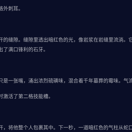
格外刺耳。
开的缝隙。缝隙里透出暗红色的光，像岩浆在岩缝里流淌。
出了满口锋利的石牙。
只是一张嘴，涌出浓烈硫磺味，混合着千年墓葬的霉味。气
时激活了第二格技能槽。
开，将他整个人包裹其中。下一秒，一道暗红色的气柱从蛇