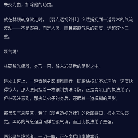
未交为由，扣除他的功勋。
就在林砚转身欲走时，【弱点透视外挂】突然捕捉到一道异常的气流
波动——不是野兽，而是人类。而且那股气息的强度，远超淬体三
重。
聚气境！
林砚眸光骤凝，身形一闪，躲入岩壁后的阴影之中。
远处山道上，一道青袍身影御风而行，脚踏枯枝却不发声响，速度快
得惊人。那人腰间挂着一枚铜制执法令牌，正是青凉山的执法弟子。
但林砚注意到，那执法弟子的身后，还跟着一道模糊的黑影。
那黑影气息隐匿，若非【弱点透视外挂】的微弱感知，根本无法察
觉。黑影的气息强度同样在聚气境，而且比执法弟子更强。
两名聚气境武者，一明一暗，正在向后山腹地靠近。