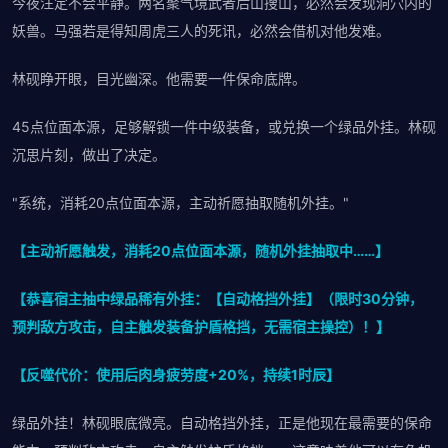
今夜注定不会平静。两名聚气境武者后山搜山，必然会发现洞穴内的
妖兽。马强若是得知周虎三人的死讯，必然会借机对他发难。
林砚睁开眼，目光幽深。他需要一件保命底牌。
45点位面本源，足够解锁一件中级装备，或兑换一个绿品外挂。林砚
沉思片刻，做出了决定。
"系统，消耗20点位面本源，主动祈愿抽取随机外挂。"
【主动祈愿触发，消耗20点位面本源，随机外挂抽取中……】
【恭喜宿主抽中绿品稀有外挂：【自动格挡外挂】（限时30分钟，
预判敌方攻击，自主触发装备护盾格挡，无需宿主操控）！】
【反噬代价：使用后肉身疲劳度+20%，持续1时辰】
绿品外挂！林砚眼底微亮。自动格挡外挂，正是他现在最需要的保命