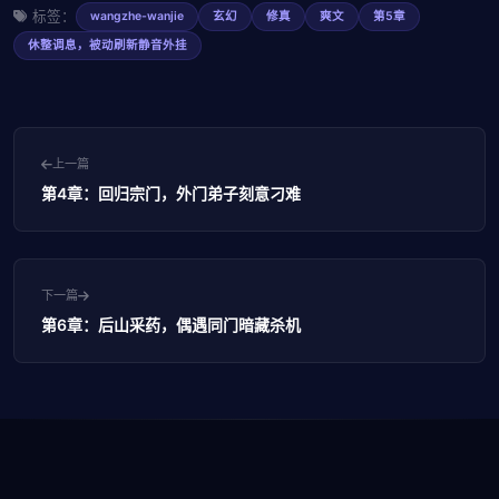
标签：
wangzhe-wanjie
玄幻
修真
爽文
第5章
休整调息，被动刷新静音外挂
上一篇
第4章：回归宗门，外门弟子刻意刁难
下一篇
第6章：后山采药，偶遇同门暗藏杀机