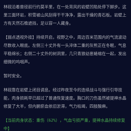
林砚沿着兽径前行约莫半里，在一处背风的岩壁凹陷处停下脚步。这
里三面环岩，积雪被山风刮得干干净净，露出干燥的青石板。岩壁上
方有天然石檐遮挡，足以容一人藏身。
【弱点透视外挂】持续开启，视野之中，周边百米范围内的气流波动
尽数收入眼底。左侧三十丈外有一头淬体二重的灰熊正在冬眠，气息
平稳绵长；右侧二十丈外的树洞里，几只青狼幼崽蜷缩在一起，发出
细微的呜咽声。
暂时安全。
林砚靠在岩壁上闭目调息。经过昨夜至今的连续战斗与强行引导技
能，肉身损耗早已超过了普通恢复速度。胸口的刀伤虽然被提神水晶
修复了大半，但内腑瘀血依旧淤滞，气力枯竭，四肢酸麻。
【当前肉身状态：重伤（62%），气血亏损严重，提神水晶持续修复
中】