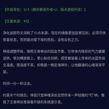
【外挂背包：3/3（脚步静音外挂×2、弱点透视外挂）】
【位面本源：45】
净化追踪符文消耗了10点本源，现在的储备更加捉襟见肘。必须尽快
恢复状态，否则面对接下来的危机，没有反抗之力。
林砚调整呼吸，按照王者峡谷的回血节奏，引导体内残存的气力缓缓
运转。铁剑横放膝上，掌心贴住剑柄，感受着装备上传来的淡蓝色铭
文温度。那温度不高，却像是一根定海神针，让他翻涌的心绪渐渐平
复。
时间一分一秒过去。
约莫半个时辰后，林砚只觉神魂深处忽然传来一声轻微的"叮"响，像
极了王者峡谷里装备升级的系统提示音。