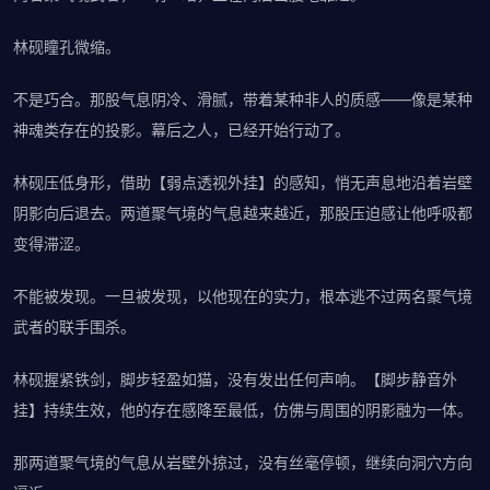
林砚瞳孔微缩。
不是巧合。那股气息阴冷、滑腻，带着某种非人的质感——像是某种
神魂类存在的投影。幕后之人，已经开始行动了。
林砚压低身形，借助【弱点透视外挂】的感知，悄无声息地沿着岩壁
阴影向后退去。两道聚气境的气息越来越近，那股压迫感让他呼吸都
变得滞涩。
不能被发现。一旦被发现，以他现在的实力，根本逃不过两名聚气境
武者的联手围杀。
林砚握紧铁剑，脚步轻盈如猫，没有发出任何声响。【脚步静音外
挂】持续生效，他的存在感降至最低，仿佛与周围的阴影融为一体。
那两道聚气境的气息从岩壁外掠过，没有丝毫停顿，继续向洞穴方向