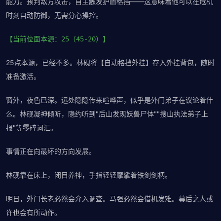
能力。预判敌方攻击，自主触发护盾格挡——这意味着他可以在危机
时刻自动防御，无需分心操控。
【当前位面本源：25（45-20）】
25点本源，已经不多。林砚将【自动格挡外挂】存入外挂背包，随时
准备激活。
窗外，夜色已深。远处隐隐传来喧哗声，似乎是外门弟子在议论着什
么。林砚凝神倾听，隐约听到"后山发现妖兽尸体""搜山执法弟子上
报"等零碎词汇。
事情正在向最坏的方向发展。
林砚靠在床上，闭目养神，手指轻轻摩挲着铁剑剑柄。
明日，外门长老必然会介入调查。马强必然会借机发难。幕后之人或
许也会有所动作。