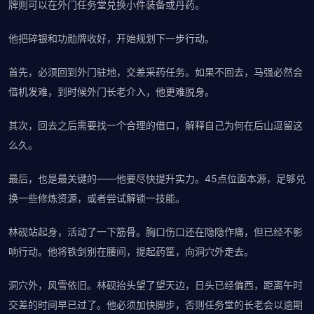
牌则可以在外门任务堂兑换小件装备或丹药。
他把碎银和功勋牌收好，开始规划下一步行动。
首先，必须回到外门驻地，交差采药任务。如果不回去，马强必然会
借机发难，到时候外门长老介入，他更难脱身。
其次，回去之后需要找一个合理的借口，解释自己为何在后山逗留这
么久。
最后，也是最关键的——他要尽快提升实力。45点位面本源，足够兑
换一些修炼资源，或者尝试解锁一技能。
林砚站起身，活动了一下筋骨。胸口伤口还在隐隐作痛，但已经不影
响行动。他将铁剑别在腰间，提起药筐，向洞穴外走去。
洞穴外，风雪依旧。林砚抬头望了望天边，日头已经偏西，距离午时
交差的时间早已过了。他必须加快脚步，否则任务堂的长老会以逾期