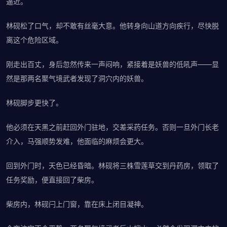
逼近。
林砚松了口气，却不敢有丝毫大意。他转身向山道方向疾行，尽快脱
离这个危险区域。
刚走出百丈，身后忽然传来一声闷响，紧接着是妖兽的低吼声——显
然是那两名聚气境武者发现了洞穴内的妖兽。
林砚脚步更快了。
他必须在天黑之前赶回外门驻地，交差采药任务。否则一旦外门长老
介入，马强顺势发难，他面临的麻烦会更大。
回到外门时，天色已经昏暗。林砚将三株雪莲草交到丹药房，领取了
任务奖励，便直接回了柴房。
柴房内，林砚闩上门窗，靠在床上闭目凝神。