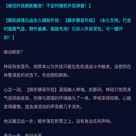
【被动外挂刷新触发！不定时随机外挂弹窗！】
【随机掉落白品永久辅助外挂：【脚步静音外挂】（永久生效，行走
时隐匿气息，野外偷袭、跑路专用）已存入外挂背包，可一键开
启！】
被动刷新？
林砚有些意外。他原本以为外挂只能在危机或战斗中触发，没想到在
休整调息的状态下，也会随机刷新。
心念一动，【脚步静音外挂】直接融入神魂。刹那间，林砚只觉周身
气息彻底收敛，仿佛与周围的环境融为了一体。呼吸变得轻微，心跳
变得缓慢，连血液流动的声音都几乎消失。
他试着迈出一步，脚步落在积雪之上，没有发出任何声响。
再走一步，依旧无声。