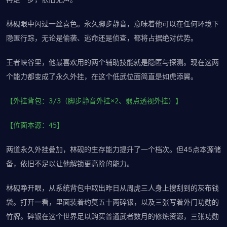
林砚眼中闪过一丝喜色。永久脚步静音，意味着他可以在任何环境下
隐匿行踪，无论是偷袭、逃命还是侦查，都将占据绝对优势。
王者峡谷里，他最喜欢用的两个辅助技能就是隐匿与探测。现在这两
个能力都变成了永久外挂，在这个低武位面简直是如虎添翼。
【外挂背包：3/3（脚步静音外挂×2、弱点透视外挂）】
【位面本源：45】
两道永久外挂叠加，林砚的生存能力提升了一个档次。但45点本源储
备，依旧不足以让他解锁更高阶的能力。
林砚睁开眼，从系统背包中取出昨日从周虎三人身上搜刮到的灰布钱
袋。打开一看，里面装着约莫五十两碎银，以及三张写着外门功勋的
竹牌。碎银在这个世界足以购买普通武者数月的修炼资源，三张功勋