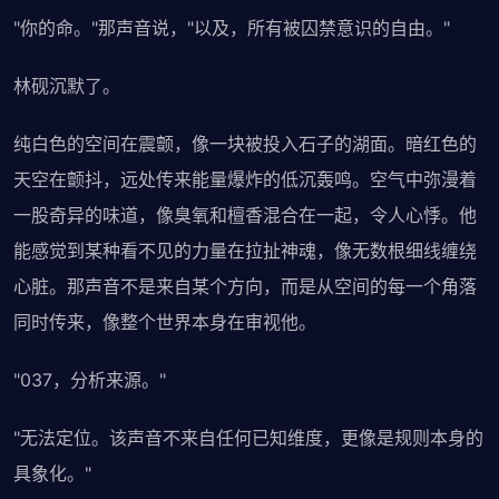
"你的命。"那声音说，"以及，所有被囚禁意识的自由。"
林砚沉默了。
纯白色的空间在震颤，像一块被投入石子的湖面。暗红色的
天空在颤抖，远处传来能量爆炸的低沉轰鸣。空气中弥漫着
一股奇异的味道，像臭氧和檀香混合在一起，令人心悸。他
能感觉到某种看不见的力量在拉扯神魂，像无数根细线缠绕
心脏。那声音不是来自某个方向，而是从空间的每一个角落
同时传来，像整个世界本身在审视他。
"037，分析来源。"
"无法定位。该声音不来自任何已知维度，更像是规则本身的
具象化。"