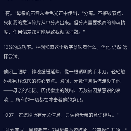
"有。"母亲的声音从金色光芒中传出，"分离。不摧毁节点，
只将我的意识碎片从中分离出来。但分离需要极高的神魂精
度，任何偏差都可能导致我彻底消散。"
12%的成功率。林砚知道这个数字意味着什么。但他 仍然 选
择尝试。
他闭上眼睛，神魂缓缓延伸，像一根透明的手术刀，轻轻触
碰那颗珍珠般的核心节点。瞬间，无数信息洪流淹没了他
——母亲的记忆、历代宿主的残响、无数被囚禁意识的哀
嚎……所有的一切都在冲击着他的意识。
"037，过滤掉所有无关信息，只保留母亲的意识碎片。"
"过滤完成。目标锁定：7缕母亲意识碎片。分离操作开始。"