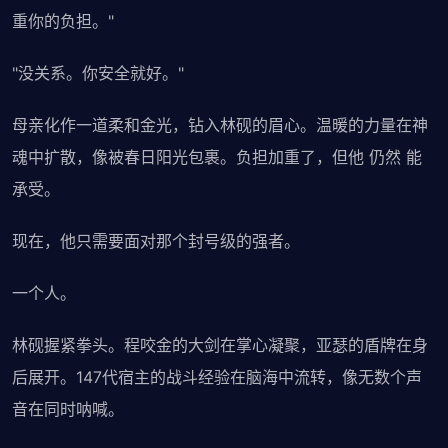
重你的负担。"
"没关系。你安全就好。"
母亲化作一道柔和金光，钻入林砚的眉心。温暖的力量在神
魂中扩散，像被春日阳光包裹。负担加重了，但他 仍然 能
承受。
现在，他只需要面对那个封号级的强者。
一个人。
林砚握紧拳头。程咬金的大剑在掌心凝聚，亚瑟的盾牌在身
后展开。147代宿主的战斗经验在脑海中流转，像无数个声
音在同时呐喊。