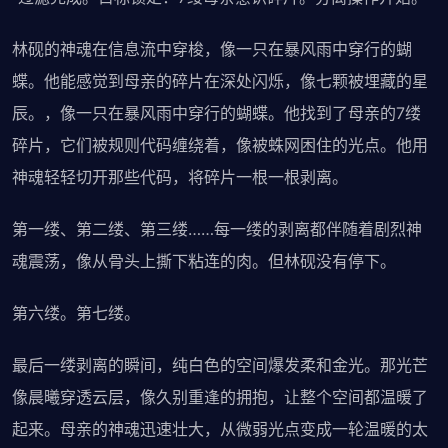
林砚的神魂在信息流中穿梭，像一只在暴风雨中穿行的蝴
蝶。他能感觉到母亲的碎片在深处闪烁，像七颗被埋藏的星
辰。，像一只在暴风雨中穿行的蝴蝶。他找到了母亲的7缕
碎片，它们被规则代码缠绕着，像被蛛网困住的光点。他用
神魂轻轻切开那些代码，将碎片一根一根剥离。
第一缕、第二缕、第三缕……每一缕的剥离都伴随着剧烈神
魂震荡，像从骨头上撕下粘连的肉。但林砚没有停下。
第六缕。第七缕。
最后一缕剥离的瞬间，纯白色的空间爆发柔和金光。那光芒
像晨曦穿透云层，像久别重逢的拥抱，让整个空间都温暖了
起来。母亲的神魂迅速壮大，从微弱光点变成一轮温暖的太