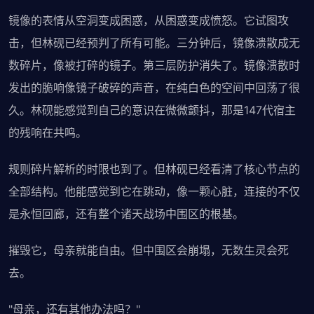
镜像的表情从空洞变成困惑，从困惑变成愤怒。它试图攻
击，但林砚已经预判了所有可能。三分钟后，镜像溃散成无
数碎片，像被打碎的镜子。第三层防护消失了。镜像溃散时
发出的脆响像镜子破碎的声音，在纯白色的空间中回荡了很
久。林砚能感觉到自己的意识在微微颤抖，那是147代宿主
的残响在共鸣。
规则碎片解析的时限也到了。但林砚已经看清了核心节点的
全部结构。他能感觉到它在跳动，像一颗心脏，连接的不仅
是永恒回廊，还有整个诸天战场中围区的根基。
摧毁它，母亲就能自由。但中围区会崩塌，无数生灵会死
去。
"母亲，还有其他办法吗？"