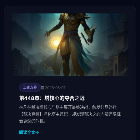
2026-08-07
王者万界
第448章：塔核心的夺舍之战
林凡在裁决塔核心与塔主展开最终决战，触发红品外挂
【裁决真解】净化塔主意识，却发现裁决之心内部还隐藏
着更深的危机。
阅读全文