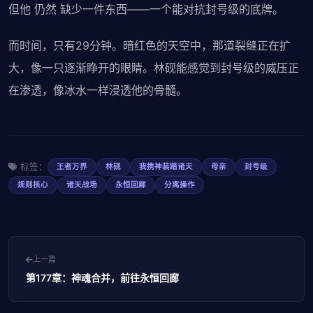
但他 仍然 缺少一件东西——一个能对抗封号级的底牌。
而时间，只有29分钟。暗红色的天空中，那道裂缝正在扩
大，像一只逐渐睁开的眼睛。林砚能感觉到封号级的威压正
在渗透，像冰水一样浸透他的骨髓。
标签：
王者万界
林砚
我携神装踏诸天
母亲
封号级
规则核心
诸天战场
永恒回廊
分离操作
上一篇
第177章：神魂合并，前往永恒回廊