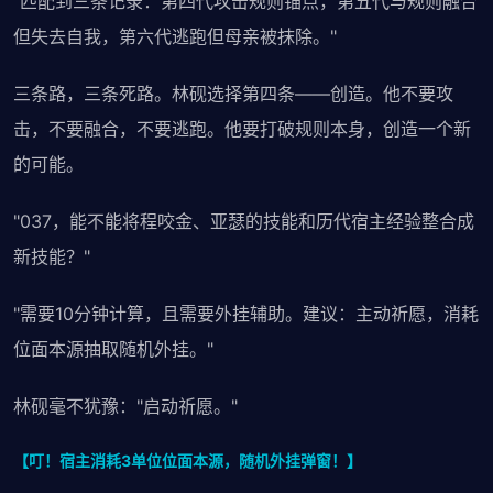
"匹配到三条记录：第四代攻击规则锚点，第五代与规则融合
但失去自我，第六代逃跑但母亲被抹除。"
三条路，三条死路。林砚选择第四条——创造。他不要攻
击，不要融合，不要逃跑。他要打破规则本身，创造一个新
的可能。
"037，能不能将程咬金、亚瑟的技能和历代宿主经验整合成
新技能？"
"需要10分钟计算，且需要外挂辅助。建议：主动祈愿，消耗
位面本源抽取随机外挂。"
林砚毫不犹豫："启动祈愿。"
【叮！宿主消耗3单位位面本源，随机外挂弹窗！】