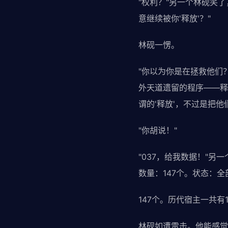
"权利？"另一个林砚笑
意继续被你'释放'？"
林砚一愣。
"你以为你是在拯救他们
外天道遗留的程序——释
谓的'释放'，不过是把
"你胡说！"
"037，给我数据！"
数量：147个。状态：
147个。历代宿主一共有1
林砚如遭雷击。他能感觉