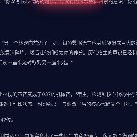
了，"你改写核心代码的时候，有没有问过那些被囚禁的意识？你
？"另一个林砚向前迈了一步，银色数据流在他身后凝聚成巨大的
放意识碎片，然后让他们成为你的养分。历代宿主的意识已经和
他们从一座牢笼转移到另一座牢笼。"
另一个林砚的声音变成了037的机械音，"宿主，检测到核心代码中
全部处于封印状态。封印强度：与你改写后的核心代码完全同步。"
47位。
到神魂空间中确实多出了一些陌生的意识碎片，像无数个微弱的