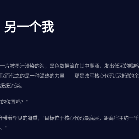
：另一个我
一片被墨汁浸染的海，黑色数据流在其中翻涌，发出低沉的嗡鸣
取而代之的是一种温热的力量——那是改写核心代码后残留的余
缓缓流淌。
体的位置吗？"
机械音带着罕见的凝重，"目标位于核心代码最底层，距离宿主约一
。"