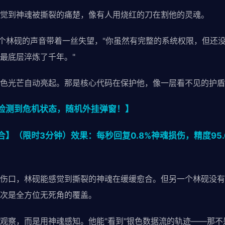
觉到神魂被撕裂的痛楚，像有人用烧红的刀在割他的灵魂。
一个林砚的声音带着一丝失望，"你虽然有完整的系统权限，但还
最底层淬炼了千年。"
色光芒自动亮起。那是核心代码在保护他，像一层看不见的护盾
检测到危机状态，随机外挂弹窗！】
】（限时3分钟）效果：每秒回复0.8%神魂损伤，精度95
伤口，林砚能感觉到撕裂的神魂在缓缓愈合。但另一个林砚没有
次是全方位无死角的覆盖。
观察，而是用神魂感知。他能"看到"银色数据流的轨迹——那