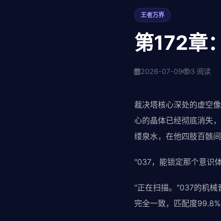
王者万界
第172章
2026-07-09
3 阅读
裁决塔核心深处的虚空像
心的晶体已经彻底消失，
缕泉水，在他四肢百骸间
"037，能锁定那个意识
"正在扫描。"037的
完全一致，匹配度99.8%