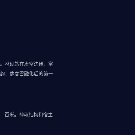
。林砚站在虚空边缘，掌
韵，像春雪融化后的第一
千二百米。神魂结构和宿主