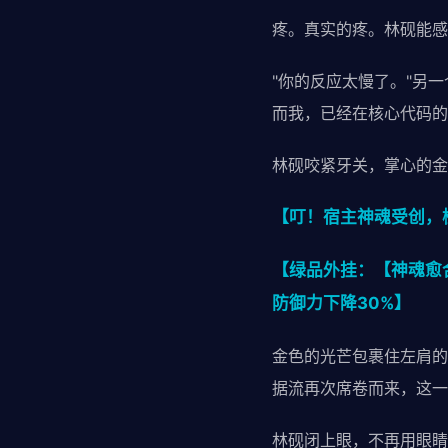
疼。真实的疼。林砚能感
"你的反应太慢了。"另
而我，已经在核心代码的
林砚咬紧牙关，掌心的金
【叮！宿主神魂受创，
【绿品外挂：【神魂愈合
防御力下降30%】
金色的光芒包裹住左肩的
据流再次席卷而来，这一
林砚闭上眼，不再用眼睛