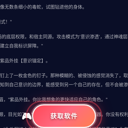
像无数条细小的毒蛇，试图钻进他的身体。
模式！"
码的底层权限，和宿主同源。攻击模式为'意识渗透'，通过神魂
建立自我标识屏障。"
紫品外挂【意识锚定】。
钉上了一枚金色的钉子。那种模糊的、被侵蚀的感觉消失了，取
知到自己意识的边界，能感受到另一个自己的存在，但不会被渗
挑眉，"紫品外挂。你比我想象的更快适应自己的角色。"
开眼，目光如刀，"你是代码的复制品，是实验的容器。你没有权
获取软件