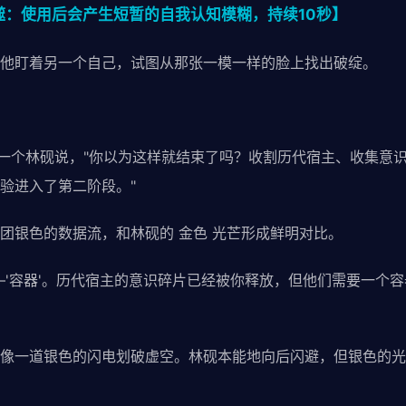
反噬：使用后会产生短暂的自我认知模糊，持续10秒】
他盯着另一个自己，试图从那张一模一样的脸上找出破绽。
另一个林砚说，"你以为这样就结束了吗？收割历代宿主、收集意
验进入了第二阶段。"
团银色的数据流，和林砚的 金色 光芒形成鲜明对比。
—'容器'。历代宿主的意识碎片已经被你释放，但他们需要一个
像一道银色的闪电划破虚空。林砚本能地向后闪避，但银色的光