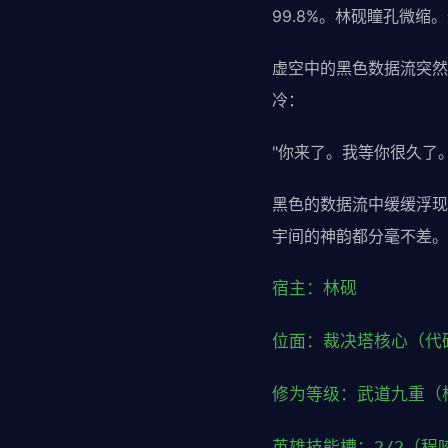
99.8%。林砚瞳孔微
虚空中的黑色数据流突然
冷：
"你来了。我等你很久了。
黑色的数据流中缓缓浮现
宇间的神韵都分毫不差。
宿主：林砚
位面：裁决塔核心（代
修为等级：武道九重（
英雄技能槽：2/2（程