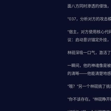
面八方同时渗透的侵蚀，
"037，分析对方的攻击
"宿主，对方使用核心代
议：启动意识锚定外挂，
林砚深吸一口气，激活了
一瞬间，他的神魂像是被
的清晰——他能清楚地感
"哦？"另一个林砚挑了
"你不该存在。"林砚睁