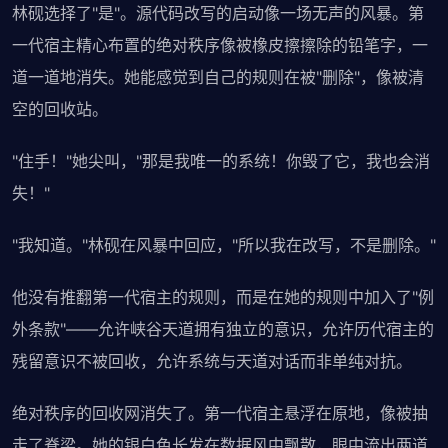
林砚选择了"是"。源代码改写的启动像一场无声的风暴。第
一代宿主精心布置的绝对秩序像被橡皮擦擦除的铅笔字，一
道一道地消失。她能感觉到自己的规则在被"删除"，像被清
空的回收站。
"住手！"她尖叫，"那是我唯一的系统！你毁了它，我也会消
失！"
"我知道。"林砚在风暴中回应，"所以我在改写，不是删除。"
他没有推翻第一代宿主的规则，而是在她的规则中加入了"例
外条款"——允许峡谷天道拥有独立的意识，允许历代宿主的
残留意识不被回收，允许系统与天道对话而非单纯对抗。
绝对秩序的回收网消失了。第一代宿主悬浮在原地，像被抽
走了脊梁。她的银白色长发在数据风中飘散，眼中流出两道