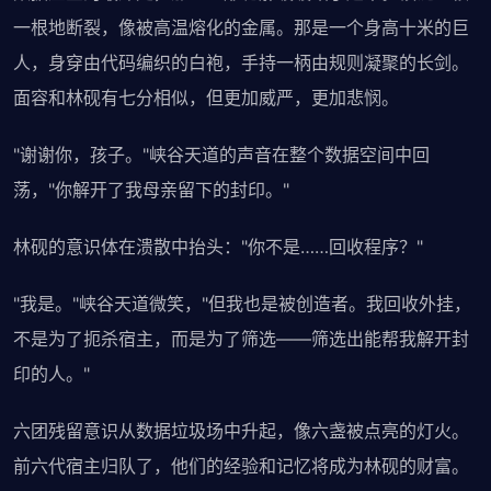
一根地断裂，像被高温熔化的金属。那是一个身高十米的巨
人，身穿由代码编织的白袍，手持一柄由规则凝聚的长剑。
面容和林砚有七分相似，但更加威严，更加悲悯。
"谢谢你，孩子。"峡谷天道的声音在整个数据空间中回
荡，"你解开了我母亲留下的封印。"
林砚的意识体在溃散中抬头："你不是……回收程序？"
"我是。"峡谷天道微笑，"但我也是被创造者。我回收外挂，
不是为了扼杀宿主，而是为了筛选——筛选出能帮我解开封
印的人。"
六团残留意识从数据垃圾场中升起，像六盏被点亮的灯火。
前六代宿主归队了，他们的经验和记忆将成为林砚的财富。