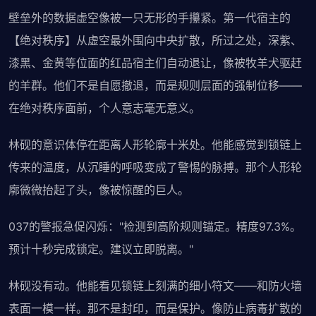
壁垒外的数据虚空像被一只无形的手攥紧。第一代宿主的
【绝对秩序】从虚空最外围向中央扩散，所过之处，深紫、
漆黑、金黄等位面的红品宿主们自动退让，像被牧羊犬驱赶
的羊群。他们不是自愿撤退，而是规则层面的强制位移——
在绝对秩序面前，个人意志毫无意义。
林砚的意识体停在距离人形轮廓十米处。他能感觉到锁链上
传来的温度，从沉睡的呼吸变成了警惕的脉搏。那个人形轮
廓微微抬起了头，像被惊醒的巨人。
037的警报急促闪烁："检测到高阶规则锚定。精度97.3%。
预计十秒完成锁定。建议立即脱离。"
林砚没有动。他能看见锁链上刻满的细小符文——和防火墙
表面一模一样。那不是封印，而是保护。像防止病毒扩散的