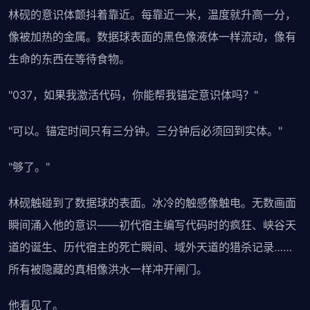
林砚的意识体颤抖着靠近。每靠近一米，温度就升高一分，
像被加热的金属。数据球表面的黑色像液体一样流动，像有
生命的东西在等待食物。
"037，如果我激活代码，你能帮我锚定意识体吗？"
"可以。锚定时间只有三分钟。三分钟后必须回到实体。"
"够了。"
林砚触碰到了数据球的表面。冰冷的触感像触电。无数画面
瞬间涌入他的意识——初代宿主编写代码时的疯狂、峡谷天
道的诞生、历代宿主的死亡瞬间、域外天道的猎杀记录……
所有被隐藏的真相像洪水一样冲开闸门。
他看见了。