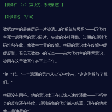
【装备栏：2/2（裁决刀、系统徽记）】
【外挂背包：7/10】
数据虚空的最底层是一片被遗忘的"系统垃圾场"——历代宿
主死亡后残留的意识碎片、失效的外挂残骸、过期的规则代
码堆积在此，像数字世界的废墟。林砚的意识体在废墟中缓
缓凝聚，看见无数微小的光点——前六代宿主的残留意识，
被困在这里数百年甚至上千年。
"第七代。"一个温润的男声从火光中传来，"谢谢你解放了我
们。"
林砚没有回答。他的意识体正在以惊人速度溃散——不朽金
身的反噬还在持续，规则豁免的代价尚未结算，现在的他就
像一盏油尽的灯。