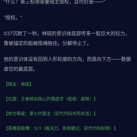
"什么？第三权限需要宿主授权，且代价是——"
"授权。"
037沉默了一秒。林砚的意识体底部传来一股巨大的拉力，
像被锚定的船被缆绳拖住。分解停止了。
他的意识体没有回到人形轮廓的方向，而是向下方——数据
虚空的最底层。
【宿主：林砚】
【位面：王者峡谷核心外围虚空（能级：超限）】
【修为等级：第七代宿主（初代代码共鸣状态）】
【英雄技能槽：3/3（裁决刀、系统徽记、初代代码权限）】