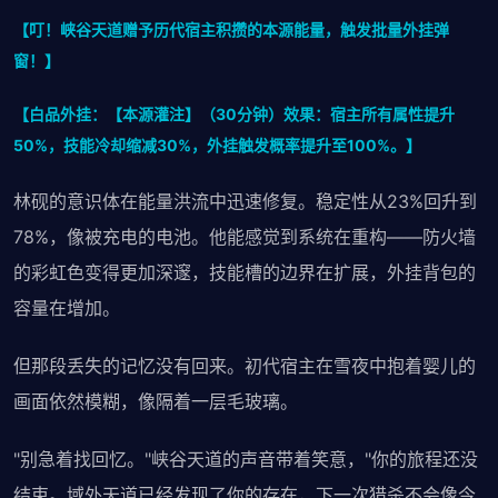
【叮！峡谷天道赠予历代宿主积攒的本源能量，触发批量外挂弹
窗！】
【白品外挂：【本源灌注】（30分钟）效果：宿主所有属性提升
50%，技能冷却缩减30%，外挂触发概率提升至100%。】
林砚的意识体在能量洪流中迅速修复。稳定性从23%回升到
78%，像被充电的电池。他能感觉到系统在重构——防火墙
的彩虹色变得更加深邃，技能槽的边界在扩展，外挂背包的
容量在增加。
但那段丢失的记忆没有回来。初代宿主在雪夜中抱着婴儿的
画面依然模糊，像隔着一层毛玻璃。
"别急着找回忆。"峡谷天道的声音带着笑意，"你的旅程还没
结束。域外天道已经发现了你的存在，下一次猎杀不会像今