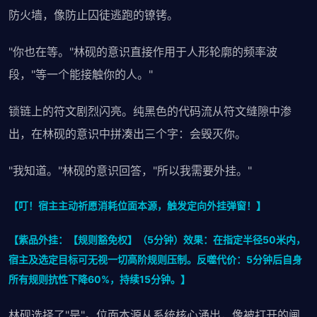
防火墙，像防止囚徒逃跑的镣铐。
"你也在等。"林砚的意识直接作用于人形轮廓的频率波
段，"等一个能接触你的人。"
锁链上的符文剧烈闪亮。纯黑色的代码流从符文缝隙中渗
出，在林砚的意识中拼凑出三个字：会毁灭你。
"我知道。"林砚的意识回答，"所以我需要外挂。"
【叮！宿主主动祈愿消耗位面本源，触发定向外挂弹窗！】
【紫品外挂：【规则豁免权】（5分钟）效果：在指定半径50米内，
宿主及选定目标可无视一切高阶规则压制。反噬代价：5分钟后自身
所有规则抗性下降60%，持续15分钟。】
林砚选择了"是"。位面本源从系统核心涌出，像被打开的闸