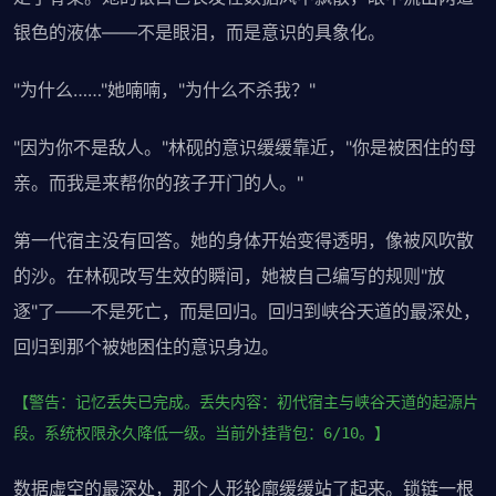
银色的液体——不是眼泪，而是意识的具象化。
"为什么……"她喃喃，"为什么不杀我？"
"因为你不是敌人。"林砚的意识缓缓靠近，"你是被困住的母
亲。而我是来帮你的孩子开门的人。"
第一代宿主没有回答。她的身体开始变得透明，像被风吹散
的沙。在林砚改写生效的瞬间，她被自己编写的规则"放
逐"了——不是死亡，而是回归。回归到峡谷天道的最深处，
回归到那个被她困住的意识身边。
【警告：记忆丢失已完成。丢失内容：初代宿主与峡谷天道的起源片
段。系统权限永久降低一级。当前外挂背包：6/10。】
数据虚空的最深处，那个人形轮廓缓缓站了起来。锁链一根