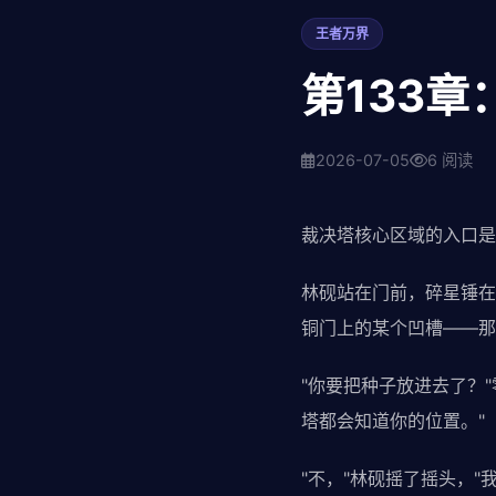
王者万界
第133
2026-07-05
6 阅读
裁决塔核心区域的入口是
林砚站在门前，碎星锤在
铜门上的某个凹槽——那
"你要把种子放进去了？
塔都会知道你的位置。"
"不，"林砚摇了摇头，