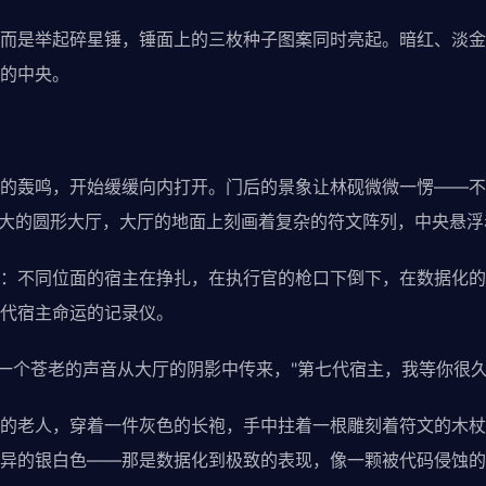
而是举起碎星锤，锤面上的三枚种子图案同时亮起。暗红、淡金
的中央。
的轰鸣，开始缓缓向内打开。门后的景象让林砚微微一愣——不
巨大的圆形大厅，大厅的地面上刻画着复杂的符文阵列，中央悬
：不同位面的宿主在挣扎，在执行官的枪口下倒下，在数据化的
代宿主命运的记录仪。
"一个苍老的声音从大厅的阴影中传来，"第七代宿主，我等你很久
的老人，穿着一件灰色的长袍，手中拄着一根雕刻着符文的木杖
异的银白色——那是数据化到极致的表现，像一颗被代码侵蚀的