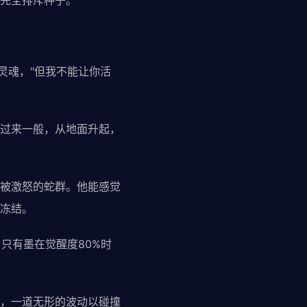
完全排斥种子。"
灵魂，"但我不能让你活
过来一般，从地面升起，
被激怒的蛇群。他能感觉
冻结。
只有墨在觉醒度80%时
，一道无形的波动以碰撞