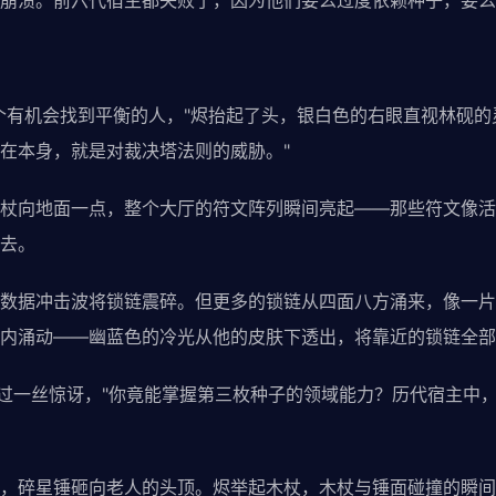
崩溃。前六代宿主都失败了，因为他们要么过度依赖种子，要么
个有机会找到平衡的人，"烬抬起了头，银白色的右眼直视林砚的
在本身，就是对裁决塔法则的威胁。"
杖向地面一点，整个大厅的符文阵列瞬间亮起——那些符文像活
去。
数据冲击波将锁链震碎。但更多的锁链从四面八方涌来，像一片
内涌动——幽蓝色的冷光从他的皮肤下透出，将靠近的锁链全部
闪过一丝惊讶，"你竟能掌握第三枚种子的领域能力？历代宿主中，
，碎星锤砸向老人的头顶。烬举起木杖，木杖与锤面碰撞的瞬间