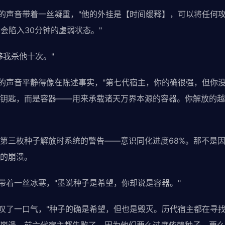
零的声音带着一丝凝重，"他的外挂是【时间缓释】，可以将任何攻
会陷入30分钟的虚弱状态。"
够我杀他十次。"
烬的声音平静得像在陈述事实，"第七代宿主，你的确很强，但你
钥匙，而是容器——用来承载诸天万界本源的容器。你解放的越
第三枚种子解放时系统的警告——意识同化进度68%。那不是
的崩溃。
音带着一丝冰寒，"墨说种子是希望，你却说是容器。"
烬叹了一口气，"种子的确是希望，但也是毁灭。历代宿主都在寻