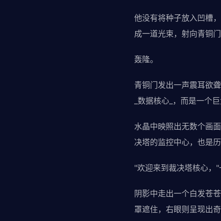
他没有将种子放入凹槽，
成一道光束，射向青铜门
轰隆。
青铜门发出一声震耳欲聋
_数据核心_，而是一个
水晶中映照出无数个画面
决塔的监控中心，也是历
"欢迎来到裁决塔核心，
阴影中走出一个白发苍苍
罩遮住，右眼则呈现出奇