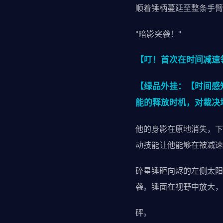
顺着锤柄蔓延至整条手臂
"暗影突袭！"
【叮！首次在时间减速
【绿品外挂：【时间感
能的释放时机，对裁决
他的身影在原地消失，下
动技能让他能够在被减速
碎星锤砸向烬的左侧太阳
袭。锤面在视野中放大，
砰。