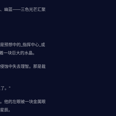
、幽蓝——三色光芒汇聚
是预想中的_指挥中心_或
浮着一块巨大的水晶。
侵蚀中失去理智。那是裁
了。"
。他的左眼被一块金属眼
星辰。