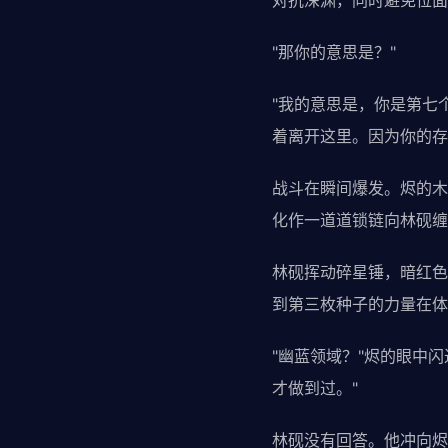
对抗深渊，同时避免位面
"那你的意思是？"
"我的意思是，你是第七
着离开这里。因为你的存
战斗在瞬间爆发。烬的木
化作一道道锁链向林砚缠
林砚挥动碎星锤，暗红色
到第三枚种子的力量在体
"幽蓝领域？"烬的眼中
才做到过。"
林砚没有回答。他冲向烬