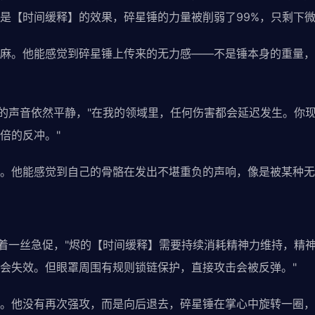
是【时间缓释】的效果，碎星锤的力量被削弱了99%，只剩下
麻。他能感觉到碎星锤上传来的无力感——不是锤本身的重量，
烬的声音依然平静，"在我的领域里，任何伤害都会延迟发生。你现
倍的反冲。"
。他能感觉到自己的骨骼在发出不堪重负的声响，像是被某种无
带着一丝急促，"烬的【时间缓释】需要持续消耗精神力维持，精
会失效。但眼罩周围有规则锁链保护，直接攻击会被反弹。"
。他没有再次强攻，而是向后退去，碎星锤在掌心中旋转一圈，