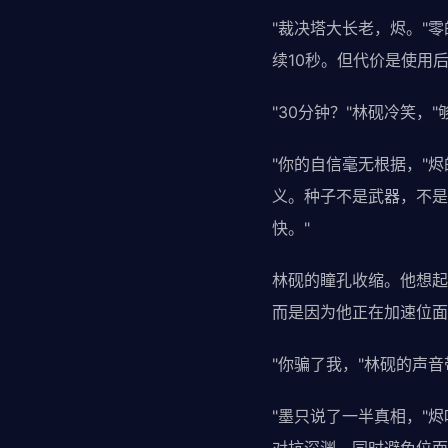
"裁决塔大长老，烬。"
续10秒。但代价是使用后
"30分钟？"林砚冷笑，"
"你的自信毫无根据，"
义。种子不是武器，不是
快。"
林砚的瞳孔收缩。他想起
而是因为他正在加速位面
"你骗了我，"林砚的声
"墨只说了一半真相，"