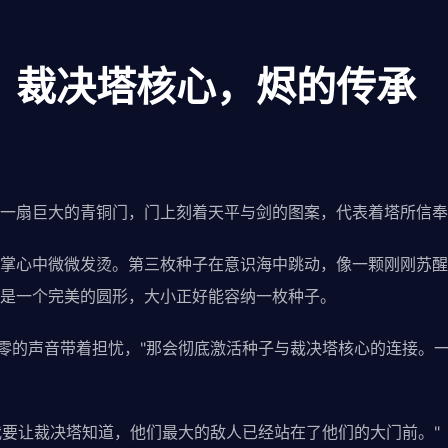
章：裁决塔核心，烬的传承
一扇巨大的青铜门，门上刻着天平与剑的图案，代表着塔所信奉
掌心中微微发烫。第三枚种子在意识海中跳动，像一颗刚刚苏醒
是一个完美的圆形，大小正好能容纳一枚种子。
"零的声音带着担忧，"那会彻底激活种子与裁决塔核心的连接。
"我要让裁决塔知道，他们最大的敌人已经站在了他们的大门前。"