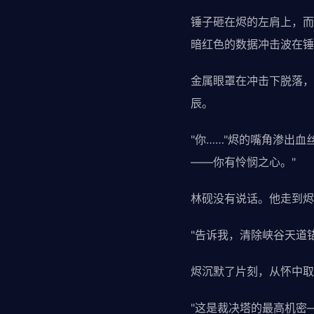
锤子砸在烬的左肩上，而
暗红色的数据冲击波在锤
金属眼罩在冲击下脱落，
辰。
"你……"烬的嘴角渗出
——你有怜悯之心。"
林砚没有说话。他走到烬
"告诉我，清除峡谷天道
烬沉默了片刻，从怀中取
"这是裁决塔的最高机密