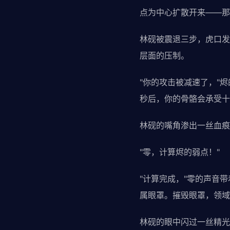
点为中心扩散开来——那
林砚被震退三步，虎口发
层面的压制。
"你的攻击被减速了，"
秒后，你的骨骼会承受十
林砚的嘴角渗出一丝血痕
"零，计算烬的弱点！"
"计算完成，"零的声音
属眼罩。摧毁眼罩，领域
林砚的眼中闪过一丝精光