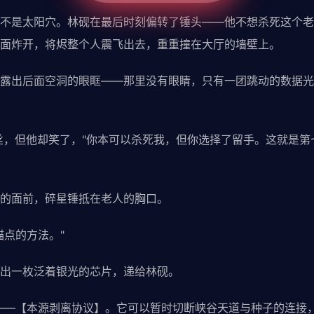
不是太阳穴。林砚在最后时刻偏转了锤头——他不想杀死这个老
面炸开，将烬整个人震飞出去，重重撞在大厅的墙壁上。
露出后面空洞的眼眶——那里没有眼睛，只有一团跳动的数据光
血丝，但他却笑了，"你本可以杀死我，但你选择了留手。这就是
的面前，碎星锤抵在老人的胸口。
锚点的方法。"
出一枚泛着银光的芯片，递给林砚。
——【本源剥离协议】。它可以暂时切断峡谷天道与种子的连接，