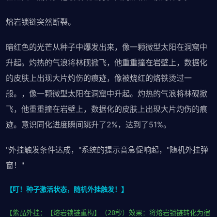
熔岩锁链突然断裂。
暗红色的光芒从种子中爆发出来，像一颗微型太阳在洞窟中
升起。灼热的气浪将林砚掀飞，他重重撞在岩壁上，数据化
的皮肤上出现大片灼伤的痕迹，像被烧红的烙铁烫过一
般。，像一颗微型太阳在洞窟中升起。灼热的气浪将林砚掀
飞，他重重撞在岩壁上，数据化的皮肤上出现大片灼伤的痕
迹。意识同化进度瞬间跳升了2%，达到了51%。
"外挂触发条件达成，"系统的提示音急促响起，"随机外挂弹
窗！"
【叮！种子激活状态，随机外挂触发！】
【紫品外挂：【熔岩锁链重构】（20秒）效果：将熔岩锁链转化为宿