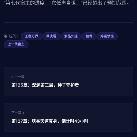
"第七代宿主的进度，"它低声自语，"已经超出了预期范围。"
标签：
王者万界
裁决塔
紫品外挂
骸骨
熔岩锁链
上一代宿主
上一篇
第125章：深渊第二层，种子守护者
下一篇
第127章：峡谷天道真身，倒计时43小时