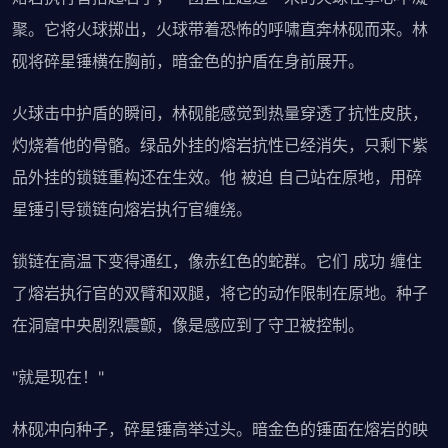
聚。它将火球掷出，火球带着恐怖的呼啸直奔林砚而来。林
砚将碎星锤横在胸前，暗金色的护盾在身前展开。
火球击中护盾的瞬间，林砚能感觉到热量穿透了抗性皮肤，
灼烧着他的骨骼。绿品外挂的熔岩抗性已经消失，只剩下紫
品外挂的锁链重构还在生效。他 被迫 自己站在原地，用碎
星锤引导锁链向熔岩执行官缠绕。
锁链在高温下变得通红，像赤红色的蛇群。它们 成功 缠住
了熔岩执行官的双臂和双腿，将它的动作限制在原地。种子
在洞窟中央剧烈震颤，像是感应到了守卫被控制。
"就是现在！"
林砚冲向种子，碎星锤高举过头。暗金色的锤面在熔岩的映