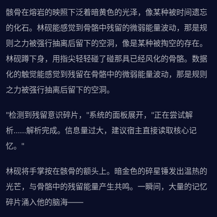
骸骨在熔岩的映照下泛着暗黄色的光泽，像某种被时间遗忘
的化石。林砚能感觉到骨骼中残留的微弱能量波动，那是规
则之力被强行抽离后留下的空洞，像是某种被掏空的存在。
林砚蹲下身，用指尖轻轻碰了碰那具已经风化的骨骼。数据
化的触觉能感觉到残留在骨骼中的微弱能量波动，那是规则
之力被强行抽离后留下的空洞。
"检测到残留意识碎片，"系统的面板展开，"正在尝试解
析……解析完成。信息量过大，建议宿主直接读取核心记
忆。"
林砚将手掌按在骸骨的额头上。暗金色的碎星锤发出温热的
光芒，与骨骼中的残留能量产生共鸣。一瞬间，大量的记忆
碎片涌入他的脑海——