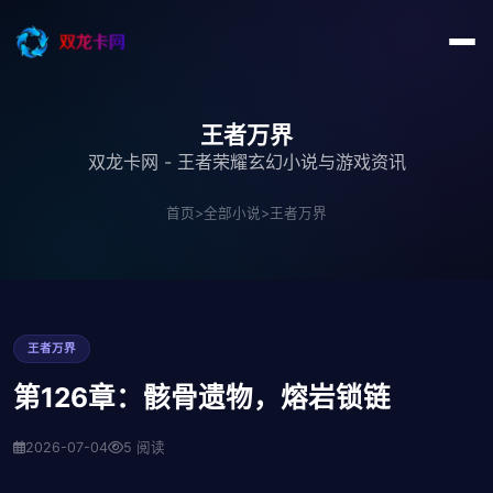
王者万界
双龙卡网 - 王者荣耀玄幻小说与游戏资讯
首页
>
全部小说
>
王者万界
王者万界
第126章：骸骨遗物，熔岩锁链
2026-07-04
5 阅读