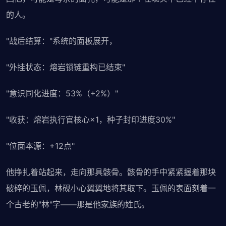
的人。
"战后结算："系统的面板展开，
"外挂状态：熔岩锁链重构已结束"
"意识同化进度：53%（+2%）"
"收获：熔岩执行官核心×1，种子封印进度30%"
"位面本源：+12点"
他挣扎着站起来，走向那具骸骨。骸骨的手中紧紧握着那块
破碎的玉佩，林砚小心翼翼地将其取下。玉佩的表面刻着一
个古老的"林"字——那是他家族的姓氏。