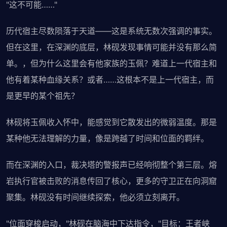
"这不可能……"
历代宿主尽数陨落于天道——这是系统无数次强调的事实。
但在这里，在深渊的底层，林砚发现事情可能并没有那么简
单。，但为什么这里会有他家族的玉佩？难道上一代宿主和
他有着某种血缘关系？或者……这根本不是上一代宿主，而
是更早的某个祖先？
林砚将玉佩收入怀中，能感觉到它散发出的微弱温度。那是
某种他无法理解的力量，像是跨越了时间和位面的羁绊。
而在深渊的入口，裁决塔的警报声已经响彻整个第三层。熔
岩执行官被击败的消息传回了核心，更多的守卫正在向洞窟
聚集。林砚没有时间继续探索，他必须立刻离开。
"位面穿梭启动，"林砚在脑海中下达指令，"目标：王者峡