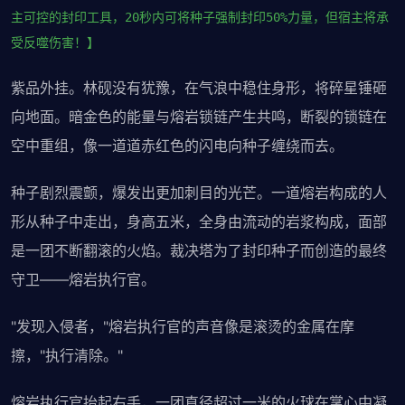
主可控的封印工具，20秒内可将种子强制封印50%力量，但宿主将承
受反噬伤害！】
紫品外挂。林砚没有犹豫，在气浪中稳住身形，将碎星锤砸
向地面。暗金色的能量与熔岩锁链产生共鸣，断裂的锁链在
空中重组，像一道道赤红色的闪电向种子缠绕而去。
种子剧烈震颤，爆发出更加刺目的光芒。一道熔岩构成的人
形从种子中走出，身高五米，全身由流动的岩浆构成，面部
是一团不断翻滚的火焰。裁决塔为了封印种子而创造的最终
守卫——熔岩执行官。
"发现入侵者，"熔岩执行官的声音像是滚烫的金属在摩
擦，"执行清除。"
熔岩执行官抬起右手，一团直径超过一米的火球在掌心中凝