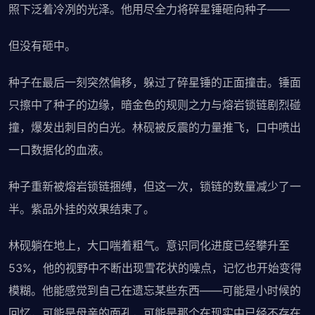
照下泛着冷冽的光泽。他用尽全力将碎星锤砸向种子——
但没有砸中。
种子在最后一刻突然偏移，躲过了碎星锤的正面撞击。锤面
只擦中了种子的边缘，暗金色的规则之力与熔岩锁链剧烈碰
撞，爆发出刺目的白光。林砚被反震的力量推飞，口中喷出
一口数据化的血液。
种子重新被熔岩锁链捆缚，但这一次，锁链的数量减少了一
半。紫品外挂的效果结束了。
林砚躺在地上，大口喘着粗气。意识同化进度已经攀升至
53%，他的视野中不断出现雪花状的噪点，记忆也开始变得
模糊。他能感觉到自己在遗忘某些东西——可能是小时候的
回忆，可能是母亲的面孔，可能是那个在现实中已经不存在