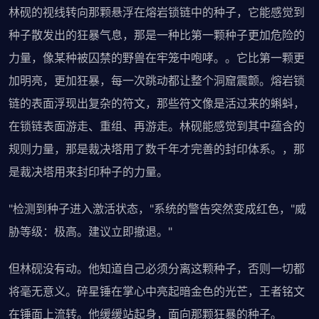
林砚的视线转向那颗悬浮在熔岩锁链中的种子，它能感觉到
种子散发出的狂暴气息，那是一种比第一颗种子更加危险的
力量，像某种被囚禁的野兽在牢笼中咆哮。。它比第一颗更
加明亮，更加狂暴，每一次跳动都让整个洞窟震颤。熔岩锁
链的表面浮现出复杂的符文，那些符文像是活过来的蝌蚪，
在锁链表面游走、重组、再游走。林砚能感觉到其中蕴含的
规则力量，那是裁决塔用了数千年才完善的封印体系。，那
是裁决塔用来封印种子的力量。
"检测到种子进入激活状态，"系统的警告突然变成红色，"威
胁等级：极高。建议立即撤退。"
但林砚没有动。他知道自己必须分离这颗种子，否则一切都
将毫无意义。碎星锤在掌心中亮起暗金色的光芒，王者铭文
在锤面上流转。他缓缓站起身，面向那颗狂暴的种子。