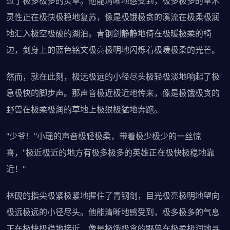
过了极多极多的灵草。他能清晰地感受到，极多极多的草木
灵性正在极快极稳地复苏，像是极饿极贪的溪流在极柔极润
地汇入极空极破的湖泊。青钢剑静静地倚在极暖极柔的椅
边，剑身上的蓝色铭文极亮极明地闪烁着极暖极柔的光芒。
然而，就在此刻，极远极远的小径尽头极轻极淡地响起了极
急极快的脚步声。那声音极近极近地传来，像是极饿极贪的
野兽在极柔极润的草地上极狠极猛地奔跑。
"少爷！"小瑶的声音极轻极柔，带着极少极少的一丝惊
喜，"极近极近的地方有极多极多的英雄正在极快极稳地靠
近！"
林砚的指尖极紧极紧地握住了青钢剑，目光极亮极明地望向
极远极远的小径尽头。他能清晰地感受到，极多极多的气息
正在极快极稳地接近，像是极饿极贪的野兽在极柔极润地寻