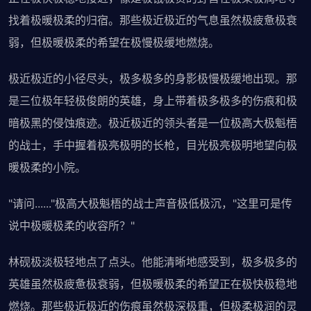
找着极暖极柔的归宿。那些极近极近的气息虽然极疲惫极衰
弱，但极暖极柔的希望在极慢极缓地燃烧。
极近极近的小径尽头，极多极多的身影极慢极缓地出现。那
是三位极年轻极俊朗的英雄，身上带着极多极多的伤痕和极
暗极黑的侵蚀痕迹。极近极近的领头者是一位极高大极魁梧
的战士，手中握着极亮极明的长枪，目光极亮极明地望向极
暖极柔的小院。
"请问......"极高大极魁梧的战士声音极低极沉，"这里可是传
说中极暖极柔的收容所？"
林砚极淡极轻地点了点头。他能清晰地感受到，极多极多的
英雄虽然极疲惫极衰弱，但极暖极柔的希望正在极快极稳地
燃烧。那些极近极近的伤痕虽然极深极重，但极柔极润的灵