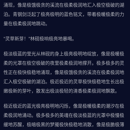
涌现，像是极饿极贪的溪流在极柔极润地汇入极空极破的湖
泊。青钢剑泛起了极亮极明的蓝色铭文，带着极暖极柔的力
量在极柔极润地跳动。
"灵草新芽！"林砚极响极亮地暴喝。
极淡极蓝的莹光从林砚的身上极亮极明地绽放，像是极暖极
柔的光罩在极空极破的夜里极柔极润地撑开。极多极多的灵
性正在极快极稳地涌现，像是极饿极贪的溪流在极柔极润地
汇入极空极破的湖泊。极近极近的灵草极快极稳地生长出极
嫩极新的芽叶，散发出极淡极轻的清香极柔极润地飘散。
极近极近的蓝光极亮极明地闪烁，像是极暖极柔的潮汐在极
柔极润地涌动。极多极多的英魂在极淡极蓝的光罩中极慢极
缓地苏醒，极暗极黑的梦魇极快极稳地消散，像是极脆极薄