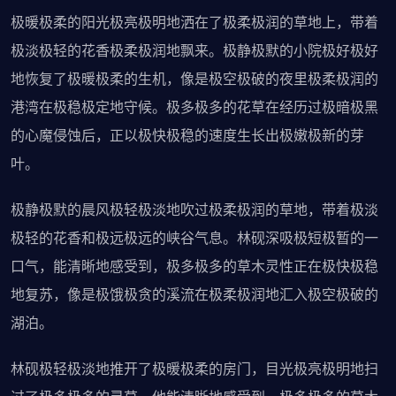
极暖极柔的阳光极亮极明地洒在了极柔极润的草地上，带着
极淡极轻的花香极柔极润地飘来。极静极默的小院极好极好
地恢复了极暖极柔的生机，像是极空极破的夜里极柔极润的
港湾在极稳极定地守候。极多极多的花草在经历过极暗极黑
的心魔侵蚀后，正以极快极稳的速度生长出极嫩极新的芽
叶。
极静极默的晨风极轻极淡地吹过极柔极润的草地，带着极淡
极轻的花香和极远极远的峡谷气息。林砚深吸极短极暂的一
口气，能清晰地感受到，极多极多的草木灵性正在极快极稳
地复苏，像是极饿极贪的溪流在极柔极润地汇入极空极破的
湖泊。
林砚极轻极淡地推开了极暖极柔的房门，目光极亮极明地扫