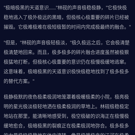
"极暗极黑的天道意识......"林砚的声音极稳极静，"它极快极
稳地逃入了极外极远的黑暗，但极核心极重要的碎片已经被
摧毁。它极难极难在极短极暂的时间内完成极最终的融合。"
"但是，"林砚的声音极轻极淡，"极久极远之后，它会极清楚
极清楚地回来。而且，极多极多的碎片融合进度虽然被极狠
极猛地打断，但极核心极重要的意识仍在极慢极缓地逃窜。
这意味着，极暗极黑的天道意识极快极稳地找到了极多极多
的替代方案。"
极静极默的夜色极柔极润地笼罩着极暖极柔的小院，极亮极
明的星光极淡极轻地洒在极柔极润的草地上。林砚极稳极定
地站在那里，能清晰地感受到，极空极破的识海正在极慢极
缓地愈合，极暗极黑的裂痕正在极柔极润地弥合。极多极多