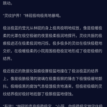
跳动。
"灵纹护界！"林砚极响极亮地暴喝。
极淡极蓝的莹光从林砚的身上极亮极明地绽放，像是极暖极
柔的光罩在极空极破的夜里极柔极润地撑开。灵纹共振的极
痕极迹还在极柔极润地闪烁，极多极多的灵纹在极快极稳地
交织，在极暖极柔的小院周围极稳极定地形成了极密极细的
结界。
极近极近的数据化裂痕极骤极猛地撞在了极淡极蓝的结界
上，像是极脆极薄的玻璃在极重极狠的锤击下极慢极缓地颤
抖。极暗极黑的腐蚀气息极饿极贪地涌来，但极密极细的灵
纹结界极好极好地抵御了极狠极猛地侵蚀。
"有效！"林砚的声音极稳极定，"小瑶，你极稳极定地守住极