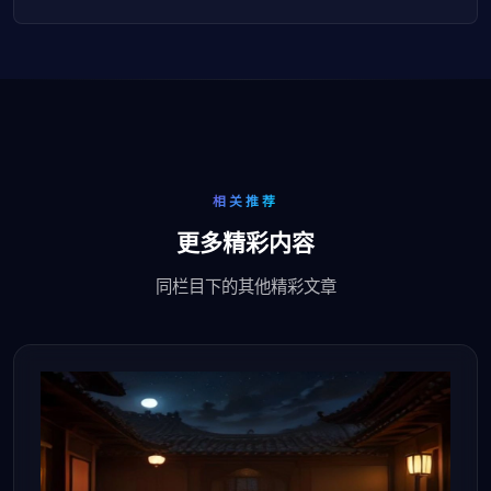
相关推荐
更多精彩内容
同栏目下的其他精彩文章