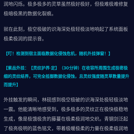
润地闪烁。极多极多的灵草虽然极好极好，但极难极难修复
极暗极黑的数据化裂痕。
就在此刻，极空极破的识海深处极轻极淡地响起了系统面板
极柔极润的提示音。
【叮！检测到宿主面临数据化侵蚀危机，随机外挂弹窗！】
【紫品外挂：【灵纹护界·定】（30分钟）在收容所周围生成极密极
细的灵纹结界，可完全抵御数据化侵蚀，且灵纹强度随灵草数量提升
而提升】
外挂触发的瞬间，林砚感到极空极破的识海深处极轻极淡地
一震。他能清晰地感受到，极多极多的灵纹正在极快极稳地
生成，像是极饿极贪的藤蔓在极柔极润地交织。青钢剑泛起
了极亮极明的蓝色铭文，带着极暖极柔的力量在极柔极润地