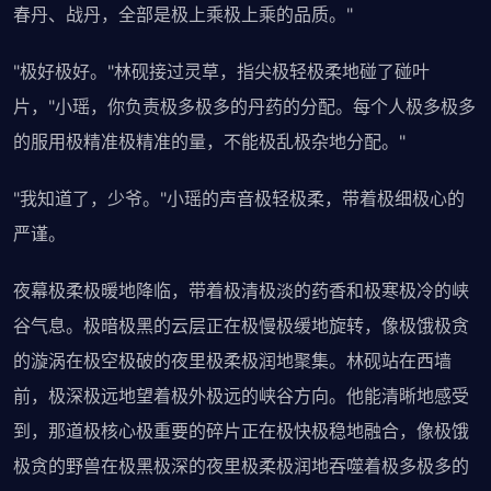
春丹、战丹，全部是极上乘极上乘的品质。"
"极好极好。"林砚接过灵草，指尖极轻极柔地碰了碰叶
片，"小瑶，你负责极多极多的丹药的分配。每个人极多极多
的服用极精准极精准的量，不能极乱极杂地分配。"
"我知道了，少爷。"小瑶的声音极轻极柔，带着极细极心的
严谨。
夜幕极柔极暖地降临，带着极清极淡的药香和极寒极冷的峡
谷气息。极暗极黑的云层正在极慢极缓地旋转，像极饿极贪
的漩涡在极空极破的夜里极柔极润地聚集。林砚站在西墙
前，极深极远地望着极外极远的峡谷方向。他能清晰地感受
到，那道极核心极重要的碎片正在极快极稳地融合，像极饿
极贪的野兽在极黑极深的夜里极柔极润地吞噬着极多极多的