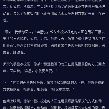
着，抚摸着，抚摸着。弈星能感觉到师父的数据体正在极慢极缓地波
动着，像某个极累极倦的人正在用最温柔最疲惫的方式存在着，存在
着。
"师父，我带你回去。"弈星说，像某个极决极定的人正在用最直接最
果决的方式说着，说着，说着。他走过去，像某个极快极猛的人正在
用最直接最温柔的方式触碰着，触碰着某个极淡极透明的数据体，触
碰着，触碰着。
师父的手极冰极硬，像某个极远极近的魂正在用最慢最稳的方式回应
着，回应着，"弈星，小院更重要。"
"不。"弈星的声音极哑极低，像某个极韧极犟的人正在用最慢最稳的
方式拒绝着，拒绝着，拒绝着，"师父更重要。"
他闭上眼睛，像某个极决极定的人正在用最直接最果决的方式催动
着，催动着数据锚点，催动着，催动着。极淡极蓝的光从他的指尖极