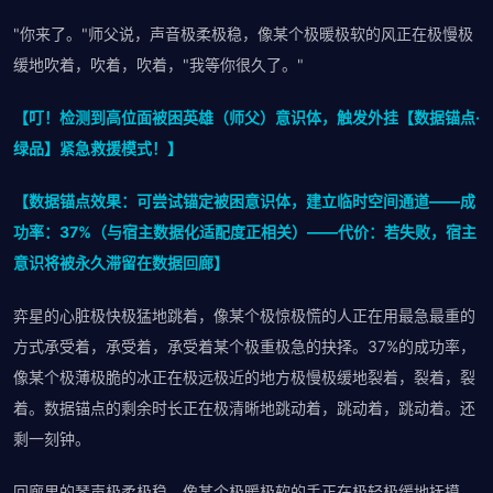
"你来了。"师父说，声音极柔极稳，像某个极暖极软的风正在极慢极
缓地吹着，吹着，吹着，"我等你很久了。"
【叮！检测到高位面被困英雄（师父）意识体，触发外挂【数据锚点·
绿品】紧急救援模式！】
【数据锚点效果：可尝试锚定被困意识体，建立临时空间通道——成
功率：37%（与宿主数据化适配度正相关）——代价：若失败，宿主
意识将被永久滞留在数据回廊】
弈星的心脏极快极猛地跳着，像某个极惊极慌的人正在用最急最重的
方式承受着，承受着，承受着某个极重极急的抉择。37%的成功率，
像某个极薄极脆的冰正在极远极近的地方极慢极缓地裂着，裂着，裂
着。数据锚点的剩余时长正在极清晰地跳动着，跳动着，跳动着。还
剩一刻钟。
回廊里的琴声极柔极稳，像某个极暖极软的手正在极轻极缓地抚摸