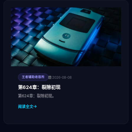
2026-08-08
王者辅助收容所
第624章：裂隙初现
第624章：裂隙初现。
阅读全文