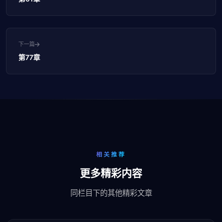
下一篇
第77章
相关推荐
更多精彩内容
同栏目下的其他精彩文章