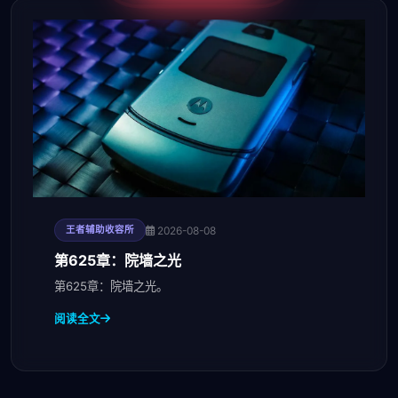
2026-08-08
王者辅助收容所
第625章：院墙之光
第625章：院墙之光。
阅读全文