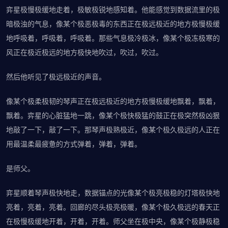
弈星极慢极缓地走着，极敏极锐地感知着。他能感觉到数据流里的极
暗极浊的气息，像某个极恶极毒的东西正在极远极近的地方极慢极缓
地呼吸着，呼吸着，呼吸着。那些气息极冷极冰，像某个极冻极寒的
风正在极近极远的地方极快地吹过，吹过，吹过。
然后他听见了极远极近的声音。
像某个极柔极韧的琴声正在极远极近的地方极慢极缓地飘着，飘着，
飘着。弈星的心脏猛地一跳，像某个极快极猛的鼓正在极突然极凶狠
地敲了一下，敲了一下。那琴声极熟极近，像某个极久极远的人正在
用最温柔最疲惫的方式弹着，弹着，弹着。
是师父。
弈星顺着琴声极快地走，数据锚点的光像某个极亮极稳的灯塔极快地
亮着，亮着，亮着。回廊的尽头极亮极暖，像某个极久极远的春天正
在极慢极缓地开着，开着，开着。师父坐在极中央，像某个极静极稳