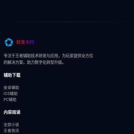
专注于王者辅助技术研发与应用，为玩家提供全方位
的解决方案，助力数字化转型升级。
辅助下载
安卓辅助
iOS辅助
PC辅助
内容阅读
全部小说
王者热讯