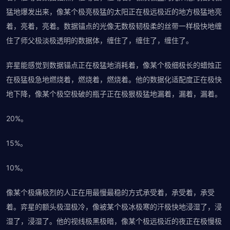
猛地爆发出来，像某个极亮极猛的太阳正在极远极近的地方极猛地亮
着，亮着，亮着。数据锚点的光像无数极韧极柔的丝带一样极快地缠
住了师父极淡极透明的数据体，缠住了，缠住了，缠住了。
弈星能感觉到数据锚点正在极猛地消耗着，像某个极细极长的蜡烛正
在极猛极急地燃烧着，燃烧着，燃烧着。他的数据化适配度正在极快
地下降，像某个极空极破的瓶子正在极狠极猛地漏着，漏着，漏着。
20%。
15%。
10%。
像某个极痛极烈的人正在用最慢最稳的方式承受着，承受着，承受
着。弈星的额头极湿极冷，像被某个极冰极寒的汗极快地浸湿了，浸
湿了，浸湿了。他的视线极黑极暗，像某个极远极近的夜正在极慢极