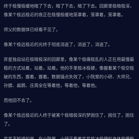
终于极慢极缓地暗了下去，暗了下去，暗了下去。回廊里极暗极深，
像某个极远极近的夜正在极慢极缓地笼罩着，笼罩着，笼罩着。
师父的数据体已经看不见了。
像某个极远极近的光终于彻底消逝了，消逝了，消逝了。
弈星独自站在极暗极深的回廊里，像某个极痛极乱的人正在用最慢最
稳的方式站着，站着，站着。他的手里极冰极硬，像握着某个极空极
破的东西，握着，握着。数据锚点失效了，小院里的小研、大师兄、
孙膑、扁鹊、庄周全在等着他，等着他，等着他。
而他回不去了。
像某个极远极近的人终于被某个极暗极深的梦困住了，困住了，困住
了。
弈星不知道的是，在小院里，小研正看着弈星极冰极硬的身体极慢极