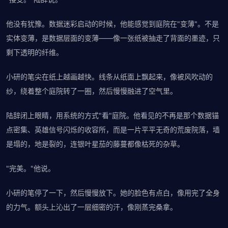
他没有犹豫。数据迷彩启动的时候，他能感觉到庭院在"变薄"。不是
实体变薄，是数据层面的变薄——像一张纸被抽走了背面的墨迹，只
剩下透明的纤维。
小研的笔尖在纸上越画越快。线条从纸面上飘起来，像被风吹动的
纱，绕着整个庭院转了一圈，然后慢慢融进了空气里。
陆辞闭上眼睛，用系统的方式"看"庭院。他看见的不再是那个数据锚
点密集、英雄信号闪烁的收容所，而是一片平平无奇的荒废院落，墙
是塌的，地是裂的，连银叶星茄的藤蔓都像枯死的杂草。
"完美。"他说。
小研的笔停了一下，然后慢慢放下。她的脸色有点白，像用完了全身
的力气。额头上沁出了一层细密的汗，像刚蒸完桑拿。