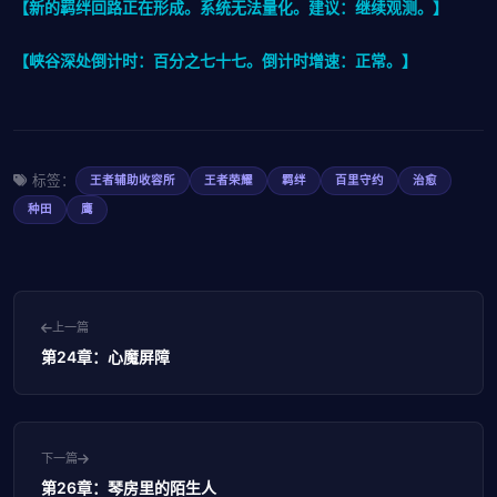
【新的羁绊回路正在形成。系统无法量化。建议：继续观测。】
【峡谷深处倒计时：百分之七十七。倒计时增速：正常。】
标签：
王者辅助收容所
王者荣耀
羁绊
百里守约
治愈
种田
鹰
上一篇
第24章：心魔屏障
下一篇
第26章：琴房里的陌生人