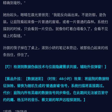
精确到毫秒。"
她抬起头，眼睛在晨光里很亮："我能反向画出来。不是防御，是伪
装。让庭院看起来像一片普通的废墟，或者一片普通的森林。系统扫
描到的时候，只会看到一片空白。就像你盯着白墙看久了，会看不见
墙上的裂缝。"
孙膑的筷子掉在了桌上，滚到小研的笔记本旁边，被那些凸起来的线
条挡住，停住了。
【叮！检测到数据伪装技术与位面隐藏需求共振，辅助外挂弹窗！】
【紫品外挂：【数据迷彩】（时效：48小时）效果：将庭院的数据特
征抹除，替换为随机生成的'普通废墟'信号，系统扫描将直接跳过。
代价：庭院内所有英雄的数据信号同步降低，在此期间无法被百里守
约的鹰、杨玉环的音乐、蔡文姬的琴声远程探测到。】
"接受。"陆辞说。