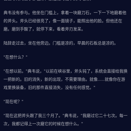
典韦没有参与。他坐在门槛上，拿着一块磨刀石，一下一下地磨着他
的斧头。斧头已经很亮了，像一面镜子，能照出他的脸。但他还在
磨。磨到手酸了，就停下来，看着斧刃发呆。
陆辞走过去，坐在他旁边。门槛是凉的，早晨的石板总是凉的。
"在想什么？"
"在想以前。"典韦说，"以前在峡谷里，斧头钝了，系统会直接给我换
一把新的。旧的消失，新的出现，不需要理由。就像……就像你在游
戏里换装备，旧的那件直接消失，没有任何感觉。"
"现在呢？"
"现在这把斧头跟了我三个月了。"典韦说，"我磨过它二十七次。每一
次，我都记得上一次磨它的时候在想什么。"