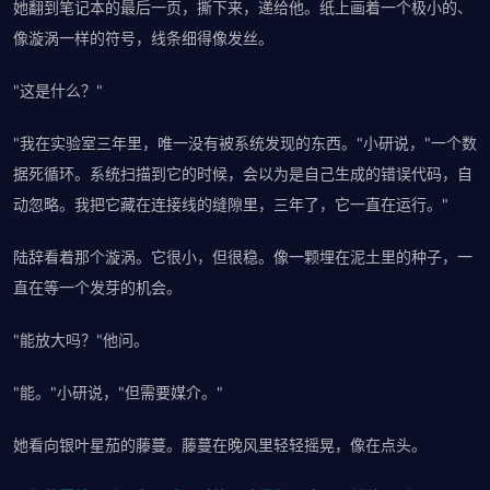
她翻到笔记本的最后一页，撕下来，递给他。纸上画着一个极小的、
像漩涡一样的符号，线条细得像发丝。
"这是什么？"
"我在实验室三年里，唯一没有被系统发现的东西。"小研说，"一个数
据死循环。系统扫描到它的时候，会以为是自己生成的错误代码，自
动忽略。我把它藏在连接线的缝隙里，三年了，它一直在运行。"
陆辞看着那个漩涡。它很小，但很稳。像一颗埋在泥土里的种子，一
直在等一个发芽的机会。
"能放大吗？"他问。
"能。"小研说，"但需要媒介。"
她看向银叶星茄的藤蔓。藤蔓在晚风里轻轻摇晃，像在点头。