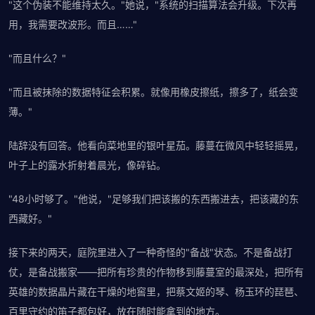
"这个伪装不能维持太久。"她说，"系统的扫描算法会升级。下次再
用，我需要改波形。而且……"
"而且什么？"
"而且被抹除的数据特征会积累。就像用橡皮擦纸，擦多了，纸会变
薄。"
陆辞没有回答。他看向菜地里的银叶星茄。藤蔓在微风中轻轻摇晃，
叶子上的露水折射着晨光，像碎钻。
"48小时够了。"他说，"足够我们把该搬的东西搬进去，把该藏的东
西藏好。"
接下来的两天，庭院里进入了一种奇怪的"备战"状态。不是备战打
仗，是备战搬家——把所有珍贵的作物移到藤蔓室的最深处，把所有
英雄的数据晶片藏在干燥的地窖里，把蔡文姬的琴、杨玉环的琵琶、
百里守约的笛子都包好，放在随时能拿到的地方。