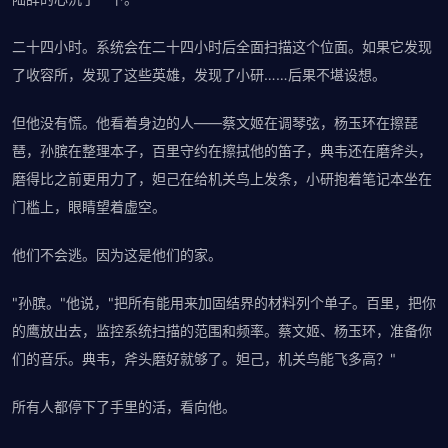
二十四小时。系统会在二十四小时后全面扫描这个位面。如果它发现
了收容所，发现了这些英雄，发现了小研……后果不堪设想。
但他没有慌。他看着身边的人——蔡文姬在调琴弦，杨玉环在擦琵
琶，孙膑在整理本子，百里守约在擦拭他的笛子，典韦还在磨斧头，
磨得比之前更用力了，妲己在给机关鸟上发条，小研抱着笔记本坐在
门槛上，眼睛望着虚空。
他们不会逃。因为这是他们的家。
"孙膑。"他说，"把所有能用来加固结界的材料列个单子。百里，把你
的鹰放出去，监控系统扫描的范围和频率。蔡文姬、杨玉环，准备你
们的音乐。典韦，斧头磨好就够了。妲己，机关鸟能飞多高？"
所有人都停下了手里的活，看向他。