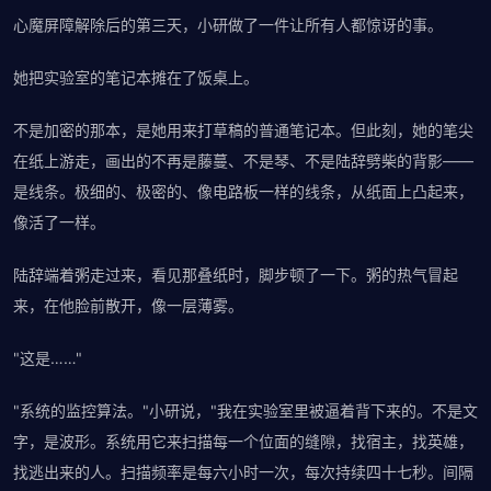
心魔屏障解除后的第三天，小研做了一件让所有人都惊讶的事。
她把实验室的笔记本摊在了饭桌上。
不是加密的那本，是她用来打草稿的普通笔记本。但此刻，她的笔尖
在纸上游走，画出的不再是藤蔓、不是琴、不是陆辞劈柴的背影——
是线条。极细的、极密的、像电路板一样的线条，从纸面上凸起来，
像活了一样。
陆辞端着粥走过来，看见那叠纸时，脚步顿了一下。粥的热气冒起
来，在他脸前散开，像一层薄雾。
"这是……"
"系统的监控算法。"小研说，"我在实验室里被逼着背下来的。不是文
字，是波形。系统用它来扫描每一个位面的缝隙，找宿主，找英雄，
找逃出来的人。扫描频率是每六小时一次，每次持续四十七秒。间隔