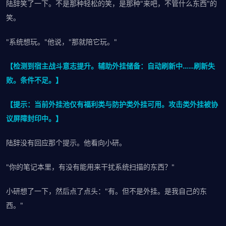
陆辞笑了一下。不是那种轻松的笑，是那种"来吧，不管什么东西"的
笑。
"系统想玩。"他说，"那就陪它玩。"
【检测到宿主战斗意志提升。辅助外挂储备：自动刷新中……刷新失
败。条件不足。】
【提示：当前外挂池仅有福利类与防护类外挂可用。攻击类外挂被协
议屏障封印中。】
陆辞没有回应那个提示。他看向小研。
"你的笔记本里，有没有能用来干扰系统扫描的东西？"
小研想了一下，然后点了点头："有。但不是外挂。是我自己的东
西。"