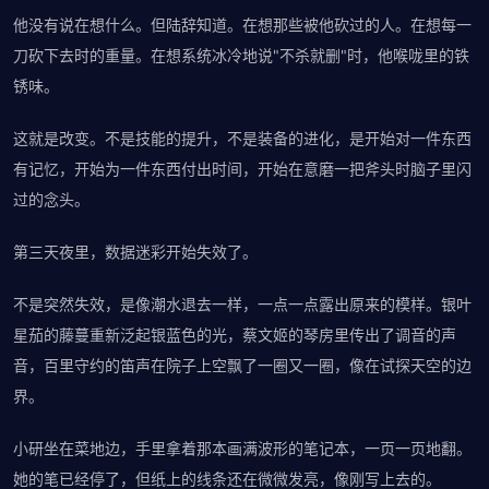
他没有说在想什么。但陆辞知道。在想那些被他砍过的人。在想每一
刀砍下去时的重量。在想系统冰冷地说"不杀就删"时，他喉咙里的铁
锈味。
这就是改变。不是技能的提升，不是装备的进化，是开始对一件东西
有记忆，开始为一件东西付出时间，开始在意磨一把斧头时脑子里闪
过的念头。
第三天夜里，数据迷彩开始失效了。
不是突然失效，是像潮水退去一样，一点一点露出原来的模样。银叶
星茄的藤蔓重新泛起银蓝色的光，蔡文姬的琴房里传出了调音的声
音，百里守约的笛声在院子上空飘了一圈又一圈，像在试探天空的边
界。
小研坐在菜地边，手里拿着那本画满波形的笔记本，一页一页地翻。
她的笔已经停了，但纸上的线条还在微微发亮，像刚写上去的。