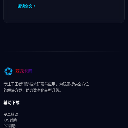
阅读全文
专注于王者辅助技术研发与应用，为玩家提供全方位
的解决方案，助力数字化转型升级。
辅助下载
安卓辅助
iOS辅助
PC辅助