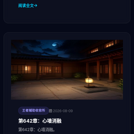
阅读全文
2026-08-09
王者辅助收容所
第642章：心墙消融
第642章：心墙消融。