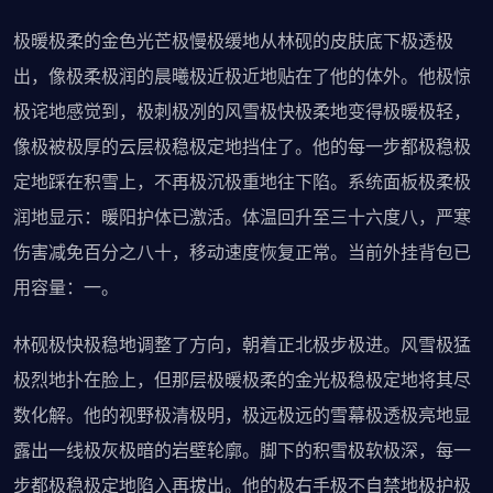
极暖极柔的金色光芒极慢极缓地从林砚的皮肤底下极透极
出，像极柔极润的晨曦极近极近地贴在了他的体外。他极惊
极诧地感觉到，极刺极冽的风雪极快极柔地变得极暖极轻，
像极被极厚的云层极稳极定地挡住了。他的每一步都极稳极
定地踩在积雪上，不再极沉极重地往下陷。系统面板极柔极
润地显示：暖阳护体已激活。体温回升至三十六度八，严寒
伤害减免百分之八十，移动速度恢复正常。当前外挂背包已
用容量：一。
林砚极快极稳地调整了方向，朝着正北极步极进。风雪极猛
极烈地扑在脸上，但那层极暖极柔的金光极稳极定地将其尽
数化解。他的视野极清极明，极远极远的雪幕极透极亮地显
露出一线极灰极暗的岩壁轮廓。脚下的积雪极软极深，每一
步都极稳极定地陷入再拔出。他的极右手极不自禁地极护极