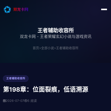
王者辅助收容所
双龙卡网 - 王者荣耀玄幻小说与游戏资讯
首页
>
全部小说
>
王者辅助收容所
王者辅助收容所
第198章：位面裂痕，低语溯源
2026-07-07
5 阅读