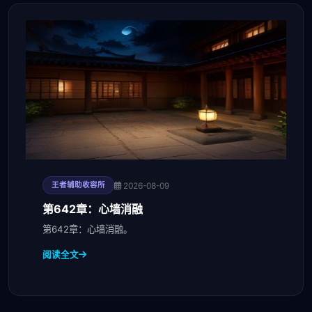
2026-08-09
王者辅助收容所
第642章：心墙消融
第642章：心墙消融。
阅读全文