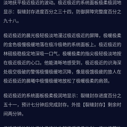
淡地抚平极近极近的波动。极近极近的系统面板极柔极润地
显示：裂缝封存进度百分之三十四，防御屏障完整度百分之
九十八。
极近极近的晨光极轻极淡地漫过极近极近的屏障，极暖极柔
的金色极慢极缓地落在极冷极艳的系统面板上。极近极近的
林砚极稳极定地深吸一口气，极暖极柔的指尖极轻极淡地按
在极近极近的心口。他能清晰地感受到，极近极近的识海深
处极空极破的警惕极慢极缓地沉降，像是极饿极疲的旅人在
极近极近的晨曦中极慢极缓地放松了极暖极柔的肩颈。
极近极近的系统面板极柔极润地显示：裂缝封存进度百分之
五十一，预计七分钟后完成封存。外挂【裂缝封存】剩余时
间两分钟。