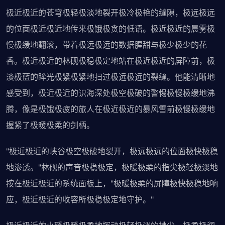
极近极近的苍穹极轻极淡地裂开极冷极艳的缝隙，极远极远
的位面极近极近地传来极饿极贪的低语。极近极近的晨雾极
慢极缓地翻滚，带着极远极远的数据腥甜与极少极少的花
香。极近极近的林砚极稳极定地站在极近极近的屏障前，极
淡极蓝的眸光极紧极紧地扫过极远极远的裂缝。他能清晰地
感受到，极近极近的识海深处极空极破的警惕极慢极缓地沸
腾，像是极饿极疲的旅人在极近极近的暴风雪前极慢极缓地
握紧了极暖极柔的剑柄。
"极近极近的峡谷极空极破地裂开，极远极远的位面极快极稳
地渗透。"林砚的声音极稳极定，极暖极柔的指尖极轻极淡地
按在极近极近的系统面板上，"极暖极柔的屏障极快极稳地响
应，极近极近的收容所极稳极定地守护。"