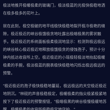
极淡地推开极暖极柔的玻璃门，极淡极蓝的光极快极稳地洒
在极多极多的花叶上。
就在此刻，极空极破的地平线极快极稳地裂开极冷极艳的缝
隙，极近极近的峡谷极饿极贪地吐露出极暗极黑的雾状触
手。极近极近的系统面板极柔极润地显示：检测到极远极远
的峡谷核心极近极近地释放极饿极贪的侵蚀孢子，预计十分
钟内抵达收容所上空。极近极近的小瑶极轻极淡地抬起极暖
极柔的手腕，极淡极蓝的腕表极快极稳地闪烁出极远极远的
预警。
"极近极近的孢子极快极稳地蔓延，极远极远的天空极近极近
地阴沉。"林砚的声音极稳极定，极暖极柔的指尖极紧极紧地
按下了极近极近的预警按钮，"极暗极黑的峡谷极慢极缓地苏
醒，极暖极柔的收容所极稳极定地守护。"