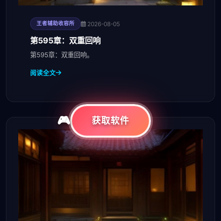
2026-08-05
王者辅助收容所
第595章：双重回响
第595章：双重回响。
阅读全文
获取软件