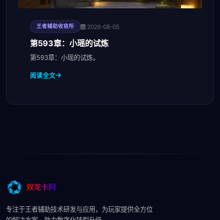
2026-08-05
王者辅助收容所
第593章：小瑶的试炼
第593章：小瑶的试炼。
阅读全文
专注于王者辅助技术研发与应用，为玩家提供全方位