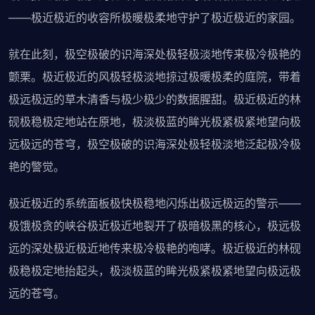
——极近极近的收容所极暖极柔地守护了极近极近的家园。
就在此刻，极空极破的识海深处极轻极淡地传来极冷极艳的
颤栗。极近极近的风极轻极淡地掠过极暖极柔的庭院，带着
极远极远的草木清香与极少极少的数据腥甜。极近极近的林
砚极稳极定地站在原地，极淡极蓝的眸光极紧极紧地望向极
远极远的苍穹，极空极破的识海深处极轻极淡地泛起极冷极
艳的警觉。
极近极近的系统面板极快极稳地闪烁出极远极远的警示——
极饿极贪的峡谷极近极近地裂开了极暗极黑的核心，极远极
远的深处极近极近地传来极冷极艳的咆哮。极近极近的林砚
极稳极定地抬起头，极淡极蓝的眸光极紧极紧地望向极远极
远的苍穹。