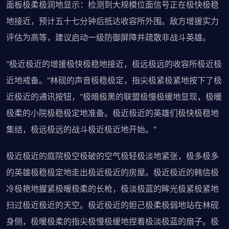
面板极柔极润地显示：检测到大规模位面信号正在极快极稳
地接近，预计五十七分钟后抵达收容所外围。敌方增援实力
评估为高等，建议启动一级防御屏障并疏散非战斗英雄。
"极近极近的增援极快极稳地接近，极远极远的收容所极近极
近地戒备。"林砚的声音极稳极定，指尖极紧极紧地按下了极
近极近的通讯按钮，"极暗极黑的联盟极慢极缓地显现，极暖
极柔的小院极稳极定地准备。极近极近的英雄们极快极稳地
集结，极远极远的战斗极近极近地开始。"
极近极近的庭院极空极破的空气极轻极淡地紧张，极多极多
的英雄极稳极定地走出极近极近的房屋。极近极近的韩信极
冷极艳地握紧极暖极柔的长枪，极淡极蓝的眸光极紧极紧地
扫过极近极近的天空。极近极近的妲己极柔极弱地站在林砚
身侧，极暖极柔的指尖极慢极缓地捏着极淡极蓝的扇子。极