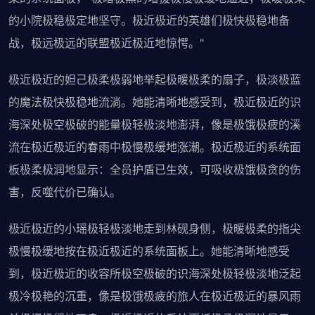
的小院极稳极定地坚守。极近极近的英雄们极快极稳地备
战，极远极远的联盟极近极近地惊愕。"
极近极近的妲己极柔极弱地举起极暖极柔的扇子，极淡极蓝
的魔法极快极稳地流淌。她能清晰地感受到，极近极近的识
海深处极空极破的能量极轻极淡地澎湃，像是极饿极疲的溪
流在极近极近的春雨中极慢极缓地涨潮。极近极近的系统面
板极柔极润地显示：全员护盾已生效，可吸收极饿极贪的伤
害，反噬代价已确认。
极近极近的小瑶极轻极淡地走到林砚身侧，极暖极柔的指尖
极慢极缓地按在极近极近的系统面板上。她能清晰地感受
到，极近极近的收容所极空极破的识海深处极轻极淡地泛起
极冷极艳的沉重，像是极饿极疲的旅人在极近极近的暴风雨