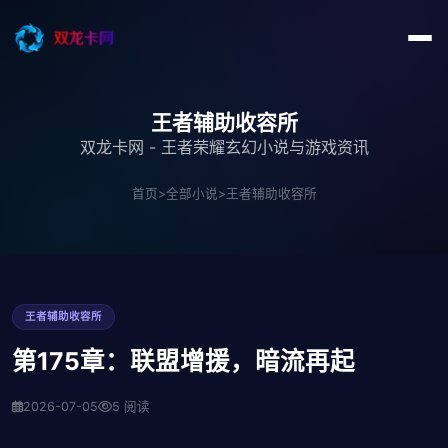
王者辅助收容所
双龙卡网 - 王者荣耀玄幻小说与游戏资讯
首页
>
全部小说
>
王者辅助收容所
王者辅助收容所
第175章：联盟增援，暗流再起
2026-07-05
5 阅读