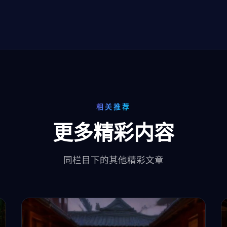
相关推荐
更多精彩内容
同栏目下的其他精彩文章