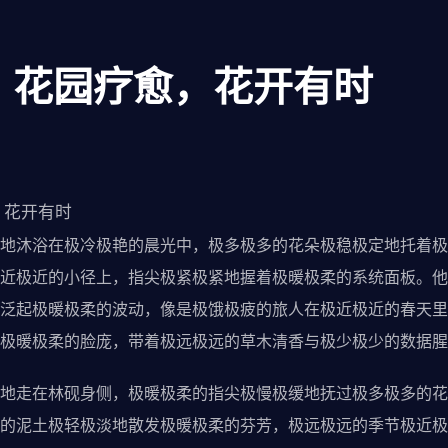
章：花园疗愈，花开有时
，花开有时
地沐浴在极冷极艳的晨光中，极多极多的花朵极稳极定地托着极
近极近的小径上，指尖极紧极紧地握着极暖极柔的系统面板。他
泛起极暖极柔的波动，像是极饿极疲的旅人在极近极近的春天里
极暖极柔的脸庞，带着极远极远的草木清香与极少极少的数据腥
地走在林砚身侧，极暖极柔的指尖极慢极缓地抚过极多极多的花
的泥土极轻极淡地散发极暖极柔的芬芳，极远极远的季节极近极