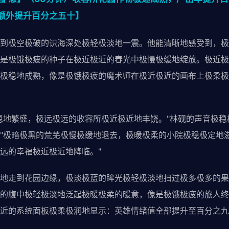
额外提升百分之五十】
到极空极破的识海深处极轻极淡地一震。他能清晰地感受到，极
是极饿极疲的种子在极近极近的春光中极慢极缓地绽放。极近极
极稳地成熟，像是极饿极疲的魔术师在极近极近的画布上极柔极
稳地繁盛，极远极远的收容所极近极近地丰饶。"林砚的声音极
"极暗极黑的荒芜极慢极缓地退去，极暖极柔的小院极稳极定地
远的幸福极近极近地降临。"
地走到花园边缘，极淡极蓝的眸光极轻极淡地扫过极多极多的果
的腹中极轻极淡地泛起极暖极柔的暖意，像是极饿极疲的旅人终
近的系统面板极柔极润地显示：英雄情绪值全部提升至百分之九