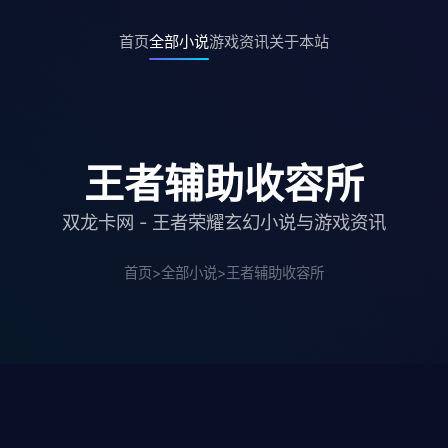
首页
全部小说
游戏资讯
关于本站
王者辅助收容所
双龙卡网 - 王者荣耀玄幻小说与游戏资讯
首页
>
全部小说
>
王者辅助收容所