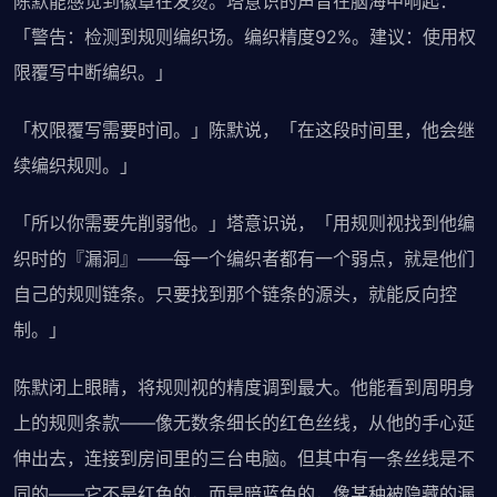
陈默能感觉到徽章在发烫。塔意识的声音在脑海中响起：
「警告：检测到规则编织场。编织精度92%。建议：使用权
限覆写中断编织。」
「权限覆写需要时间。」陈默说，「在这段时间里，他会继
续编织规则。」
「所以你需要先削弱他。」塔意识说，「用规则视找到他编
织时的『漏洞』——每一个编织者都有一个弱点，就是他们
自己的规则链条。只要找到那个链条的源头，就能反向控
制。」
陈默闭上眼睛，将规则视的精度调到最大。他能看到周明身
上的规则条款——像无数条细长的红色丝线，从他的手心延
伸出去，连接到房间里的三台电脑。但其中有一条丝线是不
同的——它不是红色的，而是暗蓝色的，像某种被隐藏的漏