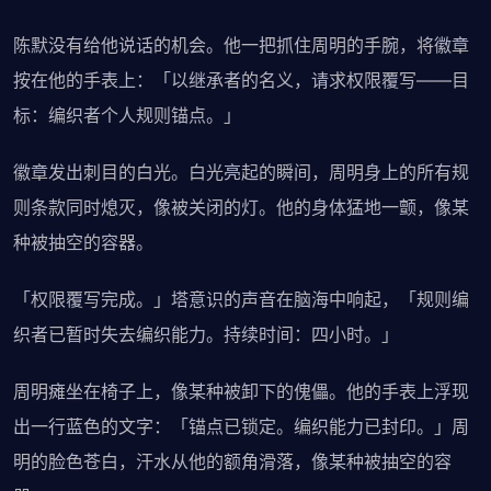
陈默没有给他说话的机会。他一把抓住周明的手腕，将徽章
按在他的手表上：「以继承者的名义，请求权限覆写——目
标：编织者个人规则锚点。」
徽章发出刺目的白光。白光亮起的瞬间，周明身上的所有规
则条款同时熄灭，像被关闭的灯。他的身体猛地一颤，像某
种被抽空的容器。
「权限覆写完成。」塔意识的声音在脑海中响起，「规则编
织者已暂时失去编织能力。持续时间：四小时。」
周明瘫坐在椅子上，像某种被卸下的傀儡。他的手表上浮现
出一行蓝色的文字：「锚点已锁定。编织能力已封印。」周
明的脸色苍白，汗水从他的额角滑落，像某种被抽空的容