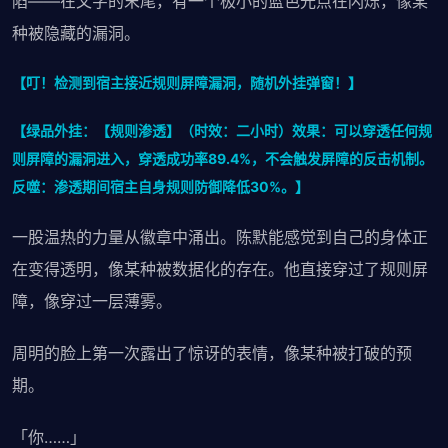
陷——在文字的末尾，有一个极小的蓝色光点在闪烁，像某
种被隐藏的漏洞。
【叮！检测到宿主接近规则屏障漏洞，随机外挂弹窗！】
【绿品外挂：【规则渗透】（时效：二小时）效果：可以穿透任何规
则屏障的漏洞进入，穿透成功率89.4%，不会触发屏障的反击机制。
反噬：渗透期间宿主自身规则防御降低30%。】
一股温热的力量从徽章中涌出。陈默能感觉到自己的身体正
在变得透明，像某种被数据化的存在。他直接穿过了规则屏
障，像穿过一层薄雾。
周明的脸上第一次露出了惊讶的表情，像某种被打破的预
期。
「你……」