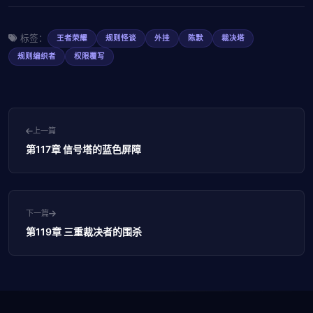
标签：
王者荣耀
规则怪谈
外挂
陈默
裁决塔
规则编织者
权限覆写
上一篇
第117章 信号塔的蓝色屏障
下一篇
第119章 三重裁决者的围杀