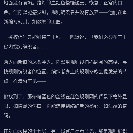
地面没有崩塌。路灯的血红色慢慢褪去，恢复了正常的白
色。但陈默能感觉到，规则编织者并没有放弃——他们在重
新编写规则，如激怒的工匠。
「授权信号只能维持三十秒。」陈默说，「我们必须在三十
秒内找到编织者。」
两人向街道的尽头冲去。陈默用规则视扫描周围的高楼，寻
找规则编织者的位置。编织者身上的规则条款会像发光的节
点一样清晰可见——
他找到了。那条暗蓝色的丝线在红色规则网的背景下格外显
眼，如隐藏的伤口。它能连接到编织者的核心，如泄露的密
码。
在对面大楼的十七层，有一扇窗户亮着蓝光。那是规则编织