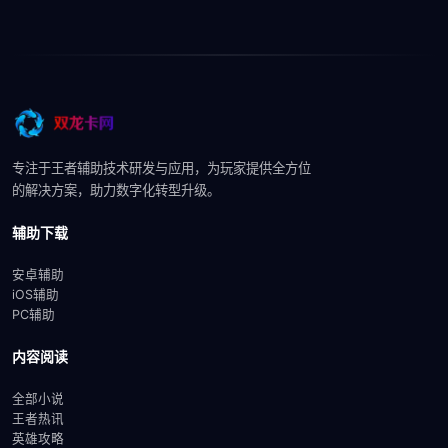
专注于王者辅助技术研发与应用，为玩家提供全方位
的解决方案，助力数字化转型升级。
辅助下载
安卓辅助
iOS辅助
PC辅助
内容阅读
全部小说
王者热讯
英雄攻略