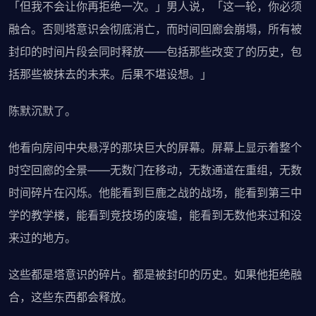
「但我不会让你再拒绝一次。」男人说，「这一轮，你必须
融合。否则塔意识会彻底消亡，而时间回廊会崩塌，所有被
封印的时间片段会同时释放——包括那些改变了的历史，包
括那些被抹去的未来。后果不堪设想。」
陈默沉默了。
他看向房间中央悬浮的那块巨大的屏幕。屏幕上显示着整个
时空回廊的全景——无数门在移动，无数通道在重组，无数
时间碎片在闪烁。他能看到巨鹿之战的战场，能看到第三中
学的教学楼，能看到竞技场的废墟，能看到无数他来过和没
来过的地方。
这些都是塔意识的碎片。都是被封印的历史。如果他拒绝融
合，这些东西都会释放。