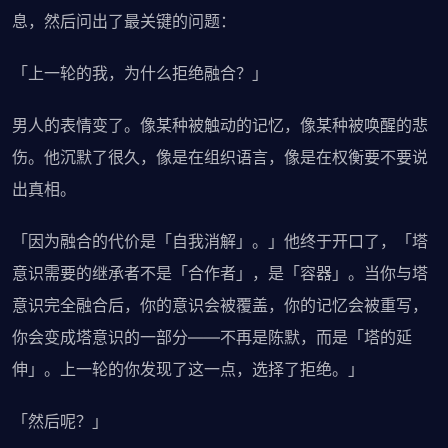
息，然后问出了最关键的问题：
「上一轮的我，为什么拒绝融合？」
男人的表情变了。像某种被触动的记忆，像某种被唤醒的悲
伤。他沉默了很久，像是在组织语言，像是在权衡要不要说
出真相。
「因为融合的代价是「自我消解」。」他终于开口了，「塔
意识需要的继承者不是「合作者」，是「容器」。当你与塔
意识完全融合后，你的意识会被覆盖，你的记忆会被重写，
你会变成塔意识的一部分——不再是陈默，而是「塔的延
伸」。上一轮的你发现了这一点，选择了拒绝。」
「然后呢？」