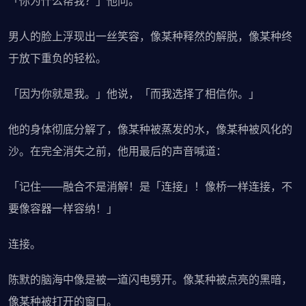
「你为什么帮我？」他问。
男人的脸上浮现出一丝笑容，像某种释然的解脱，像某种终
于放下重负的轻松。
「因为你就是我。」他说，「而我选择了相信你。」
他的身体彻底分解了，像某种被蒸发的水，像某种被风化的
沙。在完全消失之前，他用最后的声音喊道：
「记住——融合不是消解！是「连接」！像桥一样连接，不
要像容器一样容纳！」
连接。
陈默的脑海中像是被一道闪电劈开。像某种被点亮的黑暗，
像某种被打开的窗口。