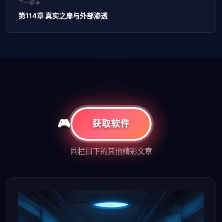
下一篇
第114章 真实之扉与外部渗透
相关推荐
获取软件
更多精彩内容
同栏目下的其他精彩文章