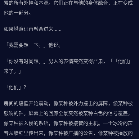
累的所有外挂和本源。它们正在与他的身体融合，正在变成
他的一部分。
如果塔意识再融合进来……
「我需要想一下。」他说。
「你没有时间想。」男人的表情突然变得严肃，「「他们」
来了。」
「他们」？
房间的墙壁开始震动，像某种被外力撞击的屏障，像某种被
敲响的钟。屏幕上的回廊全景突然被某种白色的信号覆盖，
像某种被入侵的系统，像某种被接管的主机。一个冰冷的声
音从墙壁里传出来，像某种被广播的公告，像某种被播放的