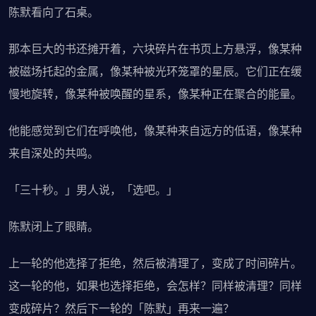
陈默看向了石桌。
那本巨大的书还摊开着，六块碎片在书页上方悬浮，像某种
被磁场托起的金属，像某种被光环笼罩的星辰。它们正在缓
慢地旋转，像某种被唤醒的星系，像某种正在聚合的能量。
他能感觉到它们在呼唤他，像某种来自远方的低语，像某种
来自深处的共鸣。
「三十秒。」男人说，「选吧。」
陈默闭上了眼睛。
上一轮的他选择了拒绝，然后被清理了，变成了时间碎片。
这一轮的他，如果也选择拒绝，会怎样？同样被清理？同样
变成碎片？然后下一轮的「陈默」再来一遍？