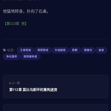
他猛地转身，扑向了石桌。
【第113章 完】
标签：
王者怪谈
规则怪谈
外挂破局
陈默
塔意识
前身
净化程序
规则继承者
上一篇
第112章 莫比乌斯环的重构迷宫