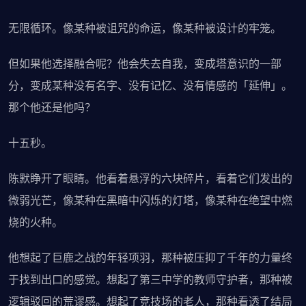
无限循环。像某种被诅咒的命运，像某种被设计的牢笼。
但如果他选择融合呢？他会失去自我，变成塔意识的一部
分，变成某种没有名字、没有记忆、没有情感的「延伸」。
那个他还是他吗？
十五秒。
陈默睁开了眼睛。他看着悬浮的六块碎片，看着它们发出的
微弱光芒，像某种在黑暗中闪烁的灯塔，像某种在绝望中燃
烧的火种。
他想起了巨鹿之战的年轻项羽，那种被压抑了千年的力量终
于找到出口的感觉。想起了第三中学的教师守护者，那种被
逻辑驳回的荒谬感。想起了竞技场的老人，那种看透了结局