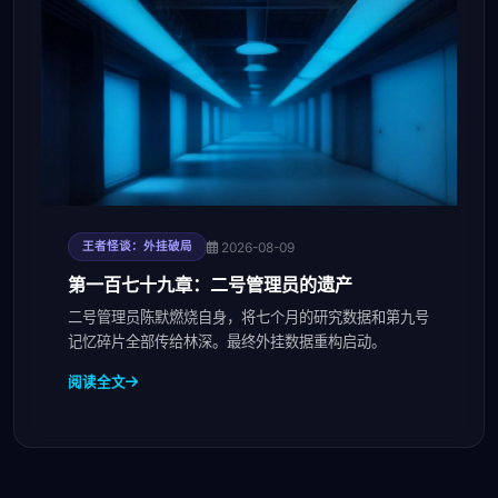
2026-08-09
王者怪谈：外挂破局
第一百七十九章：二号管理员的遗产
二号管理员陈默燃烧自身，将七个月的研究数据和第九号
记忆碎片全部传给林深。最终外挂数据重构启动。
阅读全文