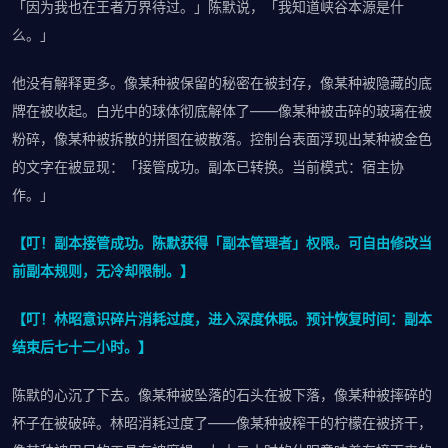
「因为我也在王者万界待过。」陈默说，「我知道峡谷本源是什
么。」
他没有解释更多。像某种被保留的秘密在被封存，像某种被隐藏的底
牌在被收起。白光中的球体彻底解体了——像某种被击碎的玻璃在被
粉碎，像某种被拆散的拼图在被散落。控制台表面浮现出某种被金色
的文字在被显现：「接管成功。副本已转换。当前模式：宿主协
作。」
【叮！副本接管成功。陈默获得「副本管理者」权限。可自由修改当
前副本规则，无冷却限制。】
【叮！林昭意识碎片消耗过度，进入深度休眠。预计恢复时间：副本
结束后七十二小时。】
陈默的心沉了下去。像某种被坠落的石头在被下落，像某种被摔碎的
杯子在被破碎。林昭消耗过度了——像某种被榨干的柠檬在被挤干，