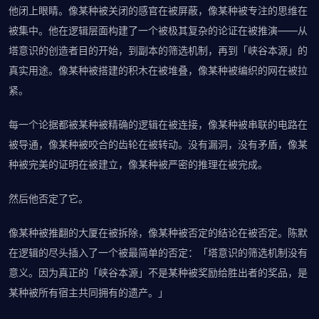
他闭上眼睛。像某种被关闭的感官在被屏蔽，像某种被专注的思维在
被集中。他在逻辑层面构建了一个被极其复杂的论证在被推演——从
塔意识的创造者目的开始，到副本的筛选机制，再到「峡谷本源」的
真实用途。像某种被搭建的积木在被堆叠，像某种被编织的网在被拉
紧。
每一个论据都被某种被精确的逻辑在被连接，像某种被串联的电路在
被导通，像某种被咬合的齿轮在被转动。没有漏洞，没有矛盾，像某
种被完美的证明在被建立，像某种被严密的推理在被完成。
然后他否定了它。
像某种被推翻的大厦在被拆除，像某种被否定的结论在被否定。陈默
在逻辑的尽头插入了一个被最简单的否定：「塔意识的筛选机制没有
意义。因为真正的「峡谷本源」不是某种被奖励给胜出者的奖品，是
某种被所有宿主共同拥有的遗产。」