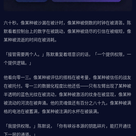
六十秒。像某种被沙漏在被计时，像某种被倒数的时钟在被滴答。陈
默看着控制台上的数字在被跳动，像某种被烧尽的引信在被缩短，像
某种被流逝的时间在被消耗。
「接管需要两个人。」陈默重复着塔意识的话，「一个提供权限，一
个提供逻辑。」
他看向零一三。像某种被评估的搭档在被考量，像某种被信任的战友
在被托付。零一三的数据化程度比他还低——只有左臂出现了某种被
半透明的蓝色光纹在被流动，像某种被激活的纹身在被显现，像某种
被流动的河流在被奔涌。他的灵魂值还有百分之八十九，像某种被满
格的电池在被蓄满，像某种被注满的水杯在被装满。
「我提供权限。」陈默说，「你有峡谷本源的钥匙碎片，能打开通往
下一层的通道。」