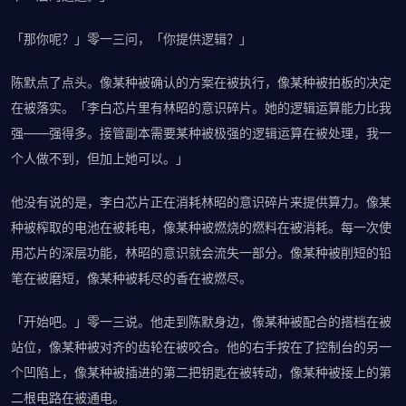
「那你呢？」零一三问，「你提供逻辑？」
陈默点了点头。像某种被确认的方案在被执行，像某种被拍板的决定
在被落实。「李白芯片里有林昭的意识碎片。她的逻辑运算能力比我
强——强得多。接管副本需要某种被极强的逻辑运算在被处理，我一
个人做不到，但加上她可以。」
他没有说的是，李白芯片正在消耗林昭的意识碎片来提供算力。像某
种被榨取的电池在被耗电，像某种被燃烧的燃料在被消耗。每一次使
用芯片的深层功能，林昭的意识就会流失一部分。像某种被削短的铅
笔在被磨短，像某种被耗尽的香在被燃尽。
「开始吧。」零一三说。他走到陈默身边，像某种被配合的搭档在被
站位，像某种被对齐的齿轮在被咬合。他的右手按在了控制台的另一
个凹陷上，像某种被插进的第二把钥匙在被转动，像某种被接上的第
二根电路在被通电。