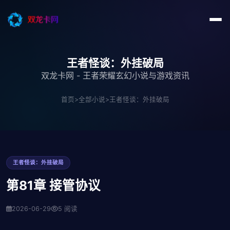
王者怪谈：外挂破局
双龙卡网 - 王者荣耀玄幻小说与游戏资讯
首页
>
全部小说
>
王者怪谈：外挂破局
王者怪谈：外挂破局
第81章 接管协议
2026-06-29
5 阅读