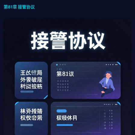
第81章 接管协议