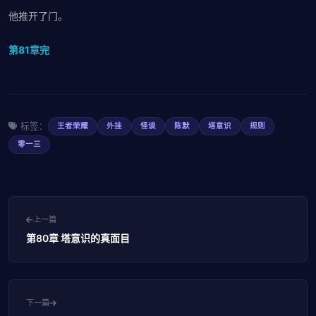
他推开了门。
第81章完
标签：
王者荣耀
外挂
怪谈
陈默
塔意识
规则
零一三
上一篇
第80章 塔意识的真面目
下一篇