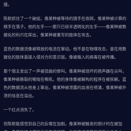
撞。
陈默抓住了一个破绽。像某种被等待的猎手在收网，像某种被计算的
棋手在落子。他的左手——那只已经半透明化的左手——像某种被数
据化的利爪在挥出，像某种被重写的肢体在攻击。
蓝色的数据流像被释放的电流在窜动。他不是在物理攻击，是在用数
据化的肢体直接入侵对方的意识层。像被植入的病毒在被传播。
那个宿主发出了一声被扭曲的惨叫。像某种被烧坏的扬声器在尖叫，
像某种被撕裂的喉咙在嘶吼。他的身体像被解构的程序在被拆解。蓝
色的数据流从他身上窜出，像某种被泄露的血液在喷涌，像某种被外
泄的信息在溢出。
一个红点消失了。
但陈默能感觉到自己的反噬在加剧。像某种被触发的倒计时在被加