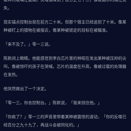
失。
现实锚点控制台就在前方二十米。但那个宿主已经追到了十米。像某
种被盯上的猎物在被接近，像某种被锁定的目标在被瞄准。
「来不及了。」零一三说。
陈默闭上眼睛。他能感觉到李白芯片里的林昭在发出某种被压抑的尖
叫，像被惊吓的孩子在哭喊。芯片的温度在升高，像被过载的处理器
在发热。
他突然做出了一个决定。
「零一三，你去控制台。」陈默说，「我来挡住他。」
「你疯了？」零一三的声音里带着某种被震惊的波动，「你的反噬已
经百分之九十九了，再战斗会被同化的。」