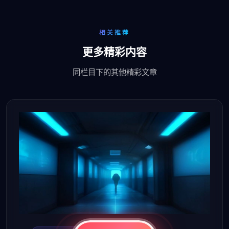
相关推荐
更多精彩内容
同栏目下的其他精彩文章