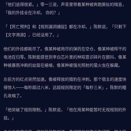
「他们追得很紧。」零一三说，声音里带着某种被奔跑撕扯的喘息，
「我的外挂全在冷却。 你的？」
「【死亡预判】和【规则漏洞捕捉】都在冷却。」陈默说，「只剩下
【文字溯源】，已经没用了。」
他们的外挂都耗尽了。像某种被用尽的弹药在空仓，像某种被榨干的
电池在归零。陈默能感觉到李白芯片里的林昭意识碎片在颤抖，像某
种被暴雨冲刷的幼苗在蜷缩，像某种被强光照射的萤火虫在躲藏。
左前方的红点突然加速。像被释放的猎豹在冲刺。那个宿主的速度快
得惊人——每秒超过八米，远超规则限定的「每秒三米」。陈默的瞳
孔收缩了。
「他突破了规则限制。」陈默说，「他在用某种能暂时无视规则的外
挂。」