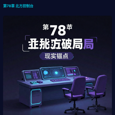
第78章 北方控制台